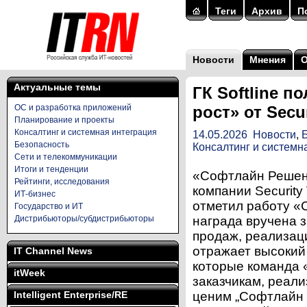
Теги
Архив
П
Новости
Мнения
Актуальные темы
ГК Softline 
ОС и разработка приложений
рост» от Secur
Планирование и проекты
Консалтинг и системная интеграция
14.05.2026
Новости
,
Безопасность
Консалтинг и системн
Сети и телекоммуникации
Итоги и тенденции
«Софтлайн Решени
Рейтинги, исследования
компании Security
ИТ-бизнес
отметил работу «
Государство и ИТ
Дистрибьюторы/субдистрибьюторы
награда вручена з
продаж, реализац
отражает высокий 
IT Channel News
которые команда
itWeek
заказчикам, реали
Intelligent Enterprise/RE
ценим „Софтлайн 