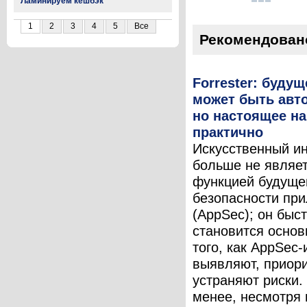
Ламинируем кешбэк
1
2
3
4
5
Все
Рекомендован
Forrester: буду
может быть авт
но настоящее на
практично
Искусственный и
больше не являе
функцией будущег
безопасности пр
(AppSec); он быс
становится основ
того, как AppSec
выявляют, приор
устраняют риски.
менее, несмотря 