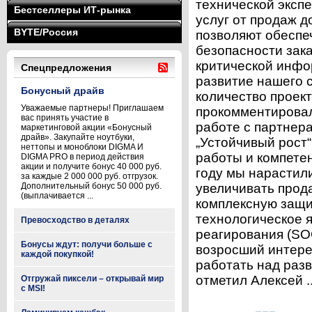
технической эксп
Бестселлеры ИТ-рынка
услуг от продаж д
BYTE/Россия
позволяют обеспе
безопасности зака
критической инфо
Спецпредложения
развитие нашего 
Бонусный драйв
количество проек
Уважаемые партнеры! Приглашаем
прокомментировал
вас принять участие в
работе с партнера
маркетинговой акции «Бонусный
драйв». Закупайте ноутбуки,
„Устойчивый рост“
неттопы и моноблоки DIGMA И
работы и компете
DIGMA PRO в период действия
акции и получите бонус 40 000 руб.
году мы нарастил
за каждые 2 000 000 руб. отгрузок.
Дополнительный бонус 50 000 руб.
увеличивать прод
(выплачивается ...
комплексную защи
технологическое 
Превосходство в деталях
реагирования (SO
Бонусы ждут: получи больше с
возросший интере
каждой покупкой!
работать над раз
отметил Алексей .
Отгружай пиксели – открывай мир
с MSI!