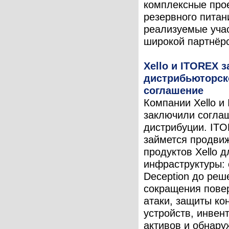
комплексные про
резервного питан
реализуемые уча
широкой партнёрс
Xello и ITOREX 
дистрибьюторск
соглашение
Компании Xello и
заключили согла
дистрибуции. IT
займется продви
продуктов Xello 
инфраструктуры: о
Deception до реш
сокращения пове
атаки, защиты ко
устройств, инвен
активов и обнару