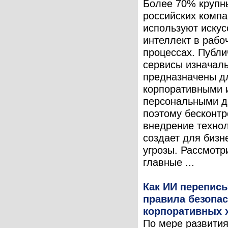
Более 70% крупн
российских комп
используют иску
интеллект в рабо
процессах. Публ
сервисы изначаль
предназначены д
корпоративными 
персональными д
поэтому бесконт
внедрение техно
создает для бизн
угрозы. Рассмотр
главные ...
Как ИИ перепис
правила безопа
корпоративных 
По мере развити