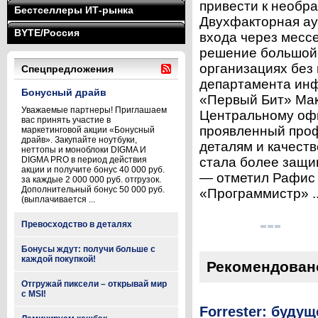
привести к необр
Бестселлеры ИТ-рынка
Двухфакторная ау
BYTE/Россия
входа через месс
решение большой 
организациях без
Спецпредложения
департамента ин
Бонусный драйв
«Первый Бит» Мак
Уважаемые партнеры! Приглашаем
Центральному офи
вас принять участие в
проявленный проф
маркетинговой акции «Бонусный
драйв». Закупайте ноутбуки,
деталям и качест
неттопы и моноблоки DIGMA И
DIGMA PRO в период действия
стала более защи
акции и получите бонус 40 000 руб.
— отметил Рафис 
за каждые 2 000 000 руб. отгрузок.
Дополнительный бонус 50 000 руб.
«Программистр» .
(выплачивается ...
Превосходство в деталях
Бонусы ждут: получи больше с
каждой покупкой!
Рекомендован
Отгружай пиксели – открывай мир
с MSI!
Forrester: буду