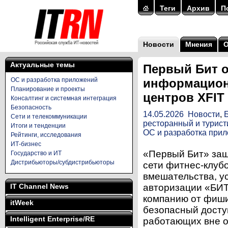
Теги
Архив
П
Новости
Мнения
Актуальные темы
Первый Бит 
ОС и разработка приложений
информационн
Планирование и проекты
центров XFIT
Консалтинг и системная интеграция
Безопасность
14.05.2026
Новости
,
Сети и телекоммуникации
ресторанный и турист
Итоги и тенденции
ОС и разработка при
Рейтинги, исследования
ИТ-бизнес
«Первый Бит» за
Государство и ИТ
Дистрибьюторы/субдистрибьюторы
сети фитнес-клуб
вмешательства, у
IT Channel News
авторизации «БИТ
компанию от фиши
itWeek
безопасный досту
Intelligent Enterprise/RE
работающих вне 