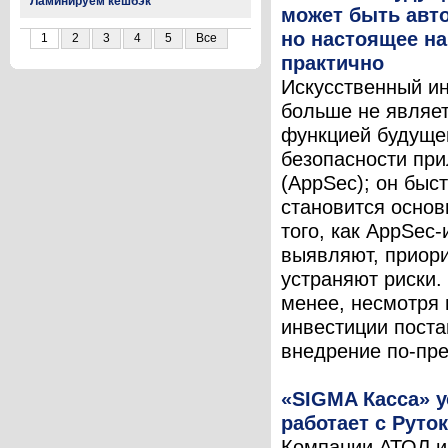
Ламинируем кешбэк
может быть авт
но настоящее на
1
2
3
4
5
Все
практично
Искусственный и
больше не являе
функцией будущег
безопасности пр
(AppSec); он быс
становится основ
того, как AppSec
выявляют, приор
устраняют риски.
менее, несмотря 
инвестиции поста
внедрение по-пре
«SIGMA Касса» 
работает с Руто
Компании АТОЛ и