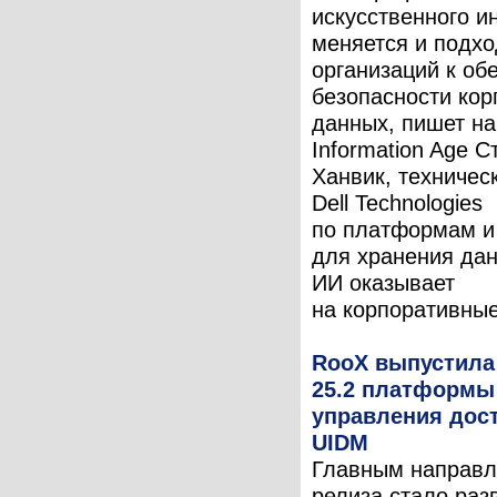
искусственного и
меняется и подхо
организаций к об
безопасности ко
данных, пишет на
Information Age С
Ханвик, техничес
Dell Technologies
по платформам и
для хранения да
ИИ оказывает
на корпоративные
RooX выпустила
25.2 платформы
управления дос
UIDM
Главным направ
релиза стало раз