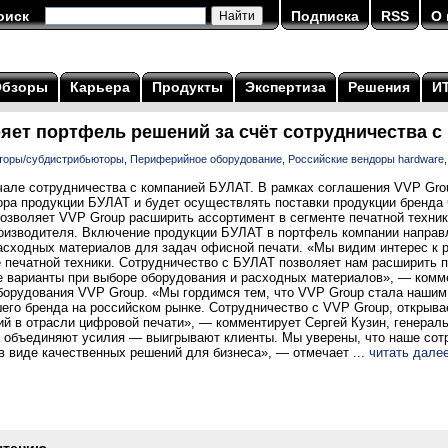
оиск
Подписка
RSS
О 
Обзоры
Карьера
Продукты
Экспертиза
Решения
И
яет портфель решений за счёт сотрудничества с
торы/субдистрибьюторы
,
Периферийное оборудование
,
Российские вендоры hardware
чале сотрудничества с компанией БУЛАТ. В рамках соглашения VVP Gro
ра продукции БУЛАТ и будет осуществлять поставки продукции бренда 
озволяет VVP Group расширить ассортимент в сегменте печатной техни
оизводителя. Включение продукции БУЛАТ в портфель компании направл
асходных материалов для задач офисной печати. «Мы видим интерес к 
е печатной техники. Сотрудничество с БУЛАТ позволяет нам расширить 
 варианты при выборе оборудования и расходных материалов», — комм
борудования VVP Group. «Мы гордимся тем, что VVP Group стала нашим 
шего бренда на российском рынке. Сотрудничество с VVP Group, открыв
й в отрасли цифровой печати», — комментирует Сергей Кузин, генерал
 объединяют усилия — выигрывают клиенты. Мы уверены, что наше сот
в виде качественных решений для бизнеса», — отмечает ...
читать дале