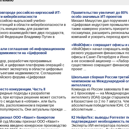
чтению
овгороде российско-киргизский ИТ-
Правительство увеличит до 80%
ти кибербезопасности
особо значимых ИТ-проектов
ссийско-кыргызский учебно-
Михаил Мишустин дал поручения п
етенций в области кибербезопасности в
«Цифровая индустрия промышленн
сть инициативы для развития
также намерено усилить приорит
рного взаимодействия двух государств,
госзакупках, расширить региональ
кой Федерации Владимир Путин в
компаний и ускорить переход крит
«МойОфис» сокращает офисы и 
сали соглашение об информационном
«МойОфис» начал сокращать инфр
едвижимости на «Цифровой
резкого ухудшения финансовых по
офисы в Санкт-Петербурге и Инно
ндор, разработчик программных
а ее основной акционер — «Лабор
ий, и цифровая платформа операций с
существенно сокращает финансир
няют экспертизу в области цифровых
проект ...
бъектами недвижимости. Соглашение
сийского форума «Цифровая
Школьная сборная России трети
чемпионом на Международной о
интеллекту
есто конкуренции. Часть II
Команда из России завоевала 8 м
бридные подходы к разработке
и 1 бронзовую — на Международн
, при которых решение может состоять
интеллекту (IOAI) среди старшекл
о с моделью в «облаке», или быть
в Казахстане со 2 по 7 августа. Ч
АКе, расположенном в периметре
абсолютным победителем IOAI. Сб
популярность. Они актуальны прежде ...
абсолютным ...
ризнал ООО «Квант» банкротом
К2 НейроТех: выводы Forrester п
ный суд Москвы признал ООО «Квант»
подтверждают необходимость пе
жника введено конкурсное производство
Эксперты ИИ-интегратора полного