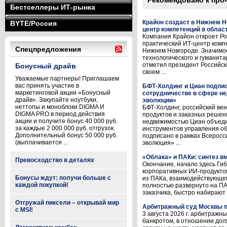
Рекомендовано к про
Бестселлеры ИТ-рынка
Крайон создаст в Нижнем Н
BYTE/Россия
центр компетенций в облас
Компания Крайон откроет Ро
практический ИТ-центр комп
Спецпредложения
Нижнем Новгороде. Значимо
технологического и гуманита
отметил президент Российс
Бонусный драйв
своем ...
Уважаемые партнеры! Приглашаем
вас принять участие в
БФТ-Холдинг и Циан подпи
маркетинговой акции «Бонусный
сотрудничестве в сфере н
драйв». Закупайте ноутбуки,
эволюции»
неттопы и моноблоки DIGMA И
БФТ-Холдинг, российский ве
DIGMA PRO в период действия
продуктов и заказных решен
акции и получите бонус 40 000 руб.
недвижимостью Циан объеди
за каждые 2 000 000 руб. отгрузок.
инструментов управления о
Дополнительный бонус 50 000 руб.
подписано в рамках Всерос
(выплачивается ...
эволюция» ...
«Облака» и ПАКи: синтез вм
Превосходство в деталях
Окончание, начало здесь Ги
корпоративных ИИ-продуктов
Бонусы ждут: получи больше с
из ПАКа, взаимодействующег
каждой покупкой!
полностью развернуто на П
заказчика, быстро набирают 
Отгружай пиксели – открывай мир
Арбитражный суд Москвы п
с MSI!
3 августа 2026 г. арбитраж
банкротом, в отношении дол