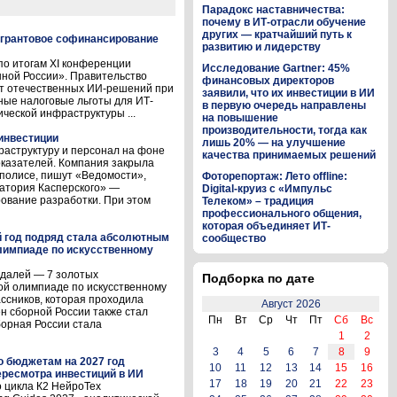
Парадокс наставничества:
почему в ИТ-отрасли обучение
других — кратчайший путь к
 грантовое софинансирование
развитию и лидерству
о итогам XI конференции
Исследование Gartner: 45%
ой России». Правительство
финансовых директоров
ет отечественных ИИ-решений при
заявили, что их инвестиции в ИИ
ные налоговые льготы для ИТ-
в первую очередь направлены
ической инфраструктуры ...
на повышение
производительности, тогда как
инвестиции
лишь 20% — на улучшение
аструктуру и персонал на фоне
качества принимаемых решений
казателей. Компания закрыла
полисе, пишут «Ведомости»,
Фоторепортаж: Лето offline:
атория Касперского» —
Digital-круиз с «Импульс
ование разработки. При этом
Телеком» – традиция
профессионального общения,
которая объединяет ИТ-
й год подряд стала абсолютным
сообщество
лимпиаде по искусственному
едалей — 7 золотых
Подборка по дате
ой олимпиаде по искусственному
ассников, которая проходила
Август 2026
лен сборной России также стал
Пн
Вт
Ср
Чт
Пт
Сб
Вс
орная России стала
1
2
3
4
5
6
7
8
9
о бюджетам на 2027 год
10
11
12
13
14
15
16
ресмотра инвестиций в ИИ
17
18
19
20
21
22
23
 цикла К2 НейроТех