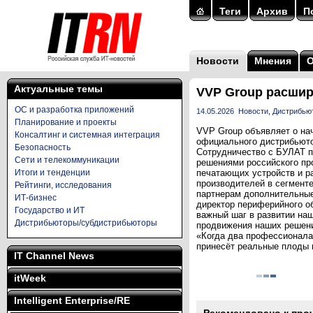
Теги
Архив
П
Новости
Мнения
Актуальные темы
VVP Group расшир
ОС и разработка приложений
14.05.2026
Новости
,
Дистрибью
Планирование и проекты
VVP Group объявляет о на
Консалтинг и системная интеграция
официального дистрибьюто
Безопасность
Сотрудничество с БУЛАТ п
Сети и телекоммуникации
решениями российского пр
Итоги и тенденции
печатающих устройств и р
производителей в сегмент
Рейтинги, исследования
партнерам дополнительные
ИТ-бизнес
директор периферийного о
Государство и ИТ
важный шаг в развитии на
Дистрибьюторы/субдистрибьюторы
продвижения наших решени
«Когда два профессионала
принесёт реальные плоды 
IT Channel News
itWeek
Intelligent Enterprise/RE