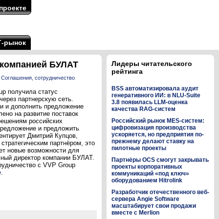
проекте
Т-рынок
 компанией БУЛАТ
Лидеры читательского
рейтинга
,
Соглашения, сотрудничество
BSS автоматизировала аудит
up получила статус
генеративного ИИ: в NLU-Suite
через партнерскую сеть.
3.8 появилась LLM-оценка
ки и дополнить предложение
качества RAG-систем
ено на развитие поставок
решениям российских
Российский рынок MES-систем:
цифровизация производства
предложение и предложить
ускоряется, но предприятия по-
ентирует Дмитрий Купцов,
прежнему делают ставку на
стратегическим партнёром, это
пилотные проекты
ает новые возможности для
ьный директор компании БУЛАТ.
Партнёры OCS смогут закрывать
рудничество с VVP Group
проекты корпоративных
е
.
коммуникаций «под ключ»
оборудованием Hitrolink
Разработчик отечественного веб-
сервера Angie Software
масштабирует свои продажи
вместе с Merlion