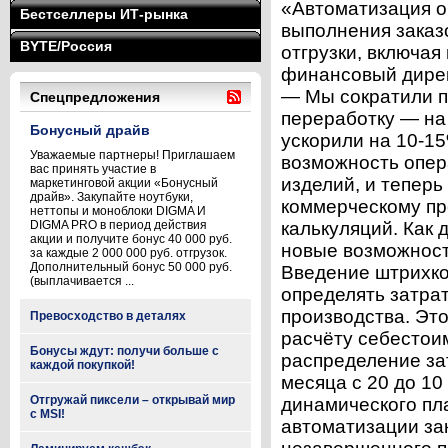
«Автоматизация о
Бестселлеры ИТ-рынка
выполнения заказ
BYTE/Россия
отгрузки, включая
финансовый дирек
— Мы сократили п
Спецпредложения
переработку — на 
Бонусный драйв
ускорили на 10-15
Уважаемые партнеры! Приглашаем
возможность опер
вас принять участие в
изделий, и теперь
маркетинговой акции «Бонусный
драйв». Закупайте ноутбуки,
коммерческому пр
неттопы и моноблоки DIGMA И
DIGMA PRO в период действия
калькуляций. Как
акции и получите бонус 40 000 руб.
новые возможност
за каждые 2 000 000 руб. отгрузок.
Дополнительный бонус 50 000 руб.
Введение штрихко
(выплачивается ...
определять затрат
производства. Это
Превосходство в деталях
расчёту себестои
Бонусы ждут: получи больше с
распределение за
каждой покупкой!
месяца с 20 до 1
Отгружай пиксели – открывай мир
динамического пл
с MSI!
автоматизации за