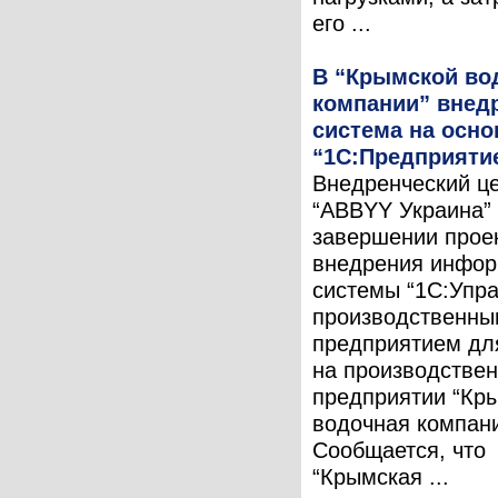
его ...
В “Крымской во
компании” внед
система на осно
“1С:Предприятие
Внедренческий це
“ABBYY Украина”
завершении прое
внедрения инфо
системы “1С:Упр
производственны
предприятием дл
на производстве
предприятии “Кр
водочная компани
Сообщается, что
“Крымская ...