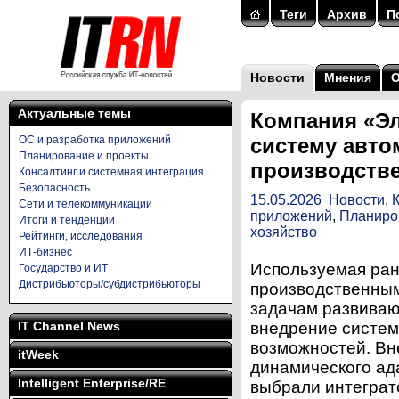
Теги
Архив
П
Новости
Мнения
Актуальные темы
Компания «Э
ОС и разработка приложений
систему авто
Планирование и проекты
производств
Консалтинг и системная интеграция
Безопасность
15.05.2026
Новости
,
Сети и телекоммуникации
приложений
,
Планиро
Итоги и тенденции
хозяйство
Рейтинги, исследования
ИТ-бизнес
Используемая ран
Государство и ИТ
Дистрибьюторы/субдистрибьюторы
производственным
задачам развиваю
IT Channel News
внедрение систем
возможностей. Вн
itWeek
динамического ад
Intelligent Enterprise/RE
выбрали интегра