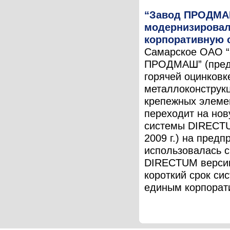
“Завод ПРОДМ
модернизирова
корпоративную 
Самарское ОАО 
ПРОДМАШ” (пред
горячей оцинковк
металлоконструк
крепежных элеме
переходит на но
системы DIRECTU
2009 г.) на предп
использовалась 
DIRECTUM версии
короткий срок си
единым корпорати