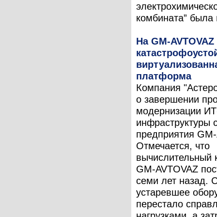
электрохимическ
комбината” была 
На GM-AVTOVAZ 
катастрофоусто
виртуализованн
платформа
Компания "Астер
о завершении пр
модернизации ИТ
инфраструктуры 
предприятия GM
Отмечается, что
вычислительный 
GM-AVTOVAZ пос
семи лет назад. 
устаревшее обор
перестало справл
нагрузками, а зат