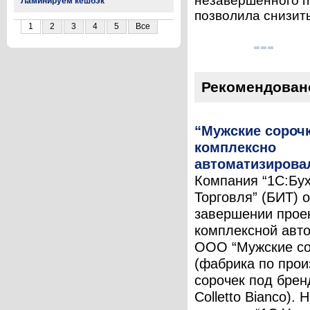
незавершенного п
Ламинируем кешбэк
позволила снизить
1
2
3
4
5
Все
Рекомендован
“Мужские сороч
комплексно
автоматизирова
Компания “1С:Бух
Торговля” (БИТ) 
завершении прое
комплексной авт
ООО “Мужские со
(фабрика по прои
сорочек под бре
Colletto Bianco). 