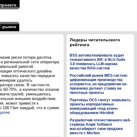
проекте
Т-рынок
Лидеры читательского
рейтинга
BSS автоматизировала аудит
изив риски потери десятка
генеративного ИИ: в NLU-Suite
и региональной сети оператора
3.8 появилась LLM-оценка
табильной работой
качества RAG-систем
изации оптического дизайна
 повысить качество передачи
Российский рынок MES-систем:
цифровизация производства
нженерам удалось
ускоряется, но предприятия по-
ратора связи. В частности,
прежнему делают ставку на
 60-70%, а количество отказов
пилотные проекты
 магистралей, уменьшилось
тельное внешнее воздействие,
Партнёры OCS смогут закрывать
я, может привести к
проекты корпоративных
о 100 Гбит каждый, что в сумме
коммуникаций «под ключ»
далее
.
оборудованием Hitrolink
Разработчик отечественного веб-
сервера Angie Software
масштабирует свои продажи
вместе с Merlion