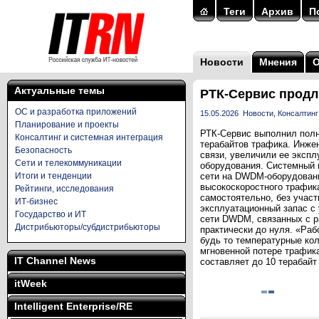
Теги
Архив
П
Новости
Мнения
Актуальные темы
РТК-Сервис продл
ОС и разработка приложений
15.05.2026
Новости
,
Консалтинг
Планирование и проекты
РТК-Сервис выполнил полн
Консалтинг и системная интеграция
терабайтов трафика. Инжен
Безопасность
связи, увеличили ее экспл
Сети и телекоммуникации
оборудования. Системный 
Итоги и тенденции
сети на DWDM-оборудовани
высокоскоростного трафик
Рейтинги, исследования
самостоятельно, без участ
ИТ-бизнес
эксплуатационный запас с 
Государство и ИТ
сети DWDM, связанных с р
Дистрибьюторы/субдистрибьюторы
практически до нуля. «Ра
будь то температурные кол
мгновенной потере трафика
IT Channel News
составляет до 10 терабайт
itWeek
Intelligent Enterprise/RE