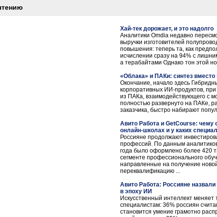
чтению
Хай-тек дорожает, и это надолго
Аналитики Omdia недавно пересмо
выручки изготовителей полупровод
повышения: теперь та, как предпо
исчислении сразу на 94% с лишним
а терабайтами Однако тон этой нов
«Облака» и ПАКи: синтез вместо к
Окончание, начало здесь Гибридн
корпоративных ИИ-продуктов, при
из ПАКа, взаимодействующего с мо
полностью развернуто на ПАКе, 
заказчика, быстро набирают попул
Авито Работа и GetCourse: чему
онлайн-школах и у каких специа
Россияне продолжают инвестиров
профессий. По данным аналитиков 
года было оформлено более 420 ты
сегменте профессионального обуч
направленные на получение ново
переквалификацию ...
Авито Работа: Россияне назвал
в эпоху ИИ
Искусственный интеллект меняет 
специалистам: 36% россиян счита
становится умение грамотно расп