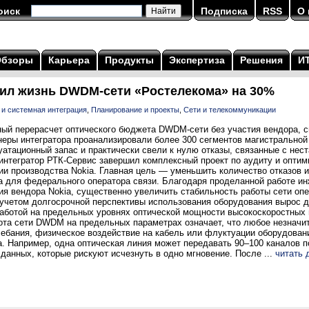
оиск
Подписка
RSS
О 
Обзоры
Карьера
Продукты
Экспертиза
Решения
И
ил жизнь DWDM-сети «Ростелекома» на 30%
 и системная интеграция
,
Планирование и проекты
,
Сети и телекоммуникации
ый перерасчет оптического бюджета DWDM-сети без участия вендора, сн
еры интегратора проанализировали более 300 сегментов магистральной 
уатационный запас и практически свели к нулю отказы, связанные с нес
интегратор РТК-Сервис завершил комплексный проект по аудиту и оптим
и производства Nokia. Главная цель — уменьшить количество отказов и
а для федерального оператора связи. Благодаря проделанной работе и
ия вендора Nokia, существенно увеличить стабильность работы сети опе
учетом долгосрочной перспективы использования оборудования вырос до
аботой на предельных уровнях оптической мощности высокоскоростных
бота сети DWDM на предельных параметрах означает, что любое незначи
ебания, физическое воздействие на кабель или флуктуации оборудовани
. Например, одна оптическая линия может передавать 90–100 каналов п
 данных, которые рискуют исчезнуть в одно мгновение. После ...
читать 