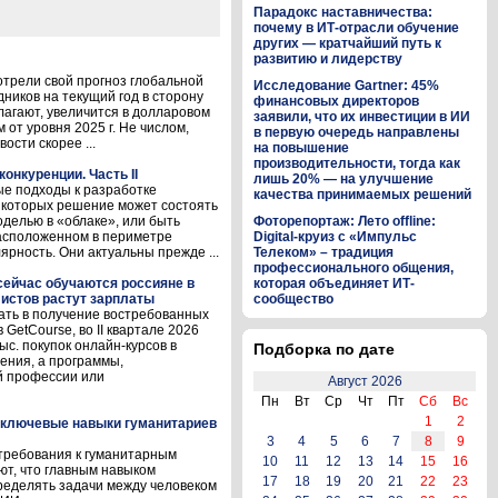
Парадокс наставничества:
почему в ИТ-отрасли обучение
других — кратчайший путь к
развитию и лидерству
трели свой прогноз глобальной
Исследование Gartner: 45%
ников на текущий год в сторону
финансовых директоров
лагают, увеличится в долларовом
заявили, что их инвестиции в ИИ
 от уровня 2025 г. Не числом,
в первую очередь направлены
ости скорее ...
на повышение
производительности, тогда как
онкуренции. Часть II
лишь 20% — на улучшение
ые подходы к разработке
качества принимаемых решений
 которых решение может состоять
делью в «облаке», или быть
Фоторепортаж: Лето offline:
расположенном в периметре
Digital-круиз с «Импульс
ярность. Они актуальны прежде ...
Телеком» – традиция
профессионального общения,
 сейчас обучаются россияне в
которая объединяет ИТ-
листов растут зарплаты
сообщество
ать в получение востребованных
GetCourse, во II квартале 2026
с. покупок онлайн-курсов в
Подборка по дате
ения, а программы,
й профессии или
Август 2026
Пн
Вт
Ср
Чт
Пт
Сб
Вс
1
2
и ключевые навыки гуманитариев
3
4
5
6
7
8
9
требования к гуманитарным
10
11
12
13
14
15
16
ют, что главным навыком
17
18
19
20
21
22
23
ределять задачи между человеком