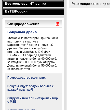
Бестселлеры ИТ-рынка
Рекомендовано к про
BYTE/Россия
Спецпредложения
Бонусный драйв
Уважаемые партнеры! Приглашаем
вас принять участие в
маркетинговой акции «Бонусный
драйв». Закупайте ноутбуки,
неттопы и моноблоки DIGMA И
DIGMA PRO в период действия
акции и получите бонус 40 000 руб.
за каждые 2 000 000 руб. отгрузок.
Дополнительный бонус 50 000 руб.
(выплачивается ...
Превосходство в деталях
Бонусы ждут: получи больше с
каждой покупкой!
Отгружай пиксели – открывай мир
с MSI!