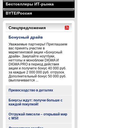
Бестселлеры ИТ-рынка
BYTE/Россия
Спецпредложения
Бонусный драйв
Уважаемые партнеры! Приглашаем
вас принять участие в
маркетинговой акции «Бонусный
драйв». Закупайте ноутбуки,
неттопы и моноблоки DIGMA И
DIGMA PRO в период действия
акции и получите бонус 40 000 руб.
за каждые 2 000 000 руб. отгрузок.
Дополнительный бонус 50 000 руб.
(выплачивается ...
Превосходство в деталях
Бонусы ждут: получи больше с
каждой покупкой!
Отгружай пиксели – открывай мир
с MSI!