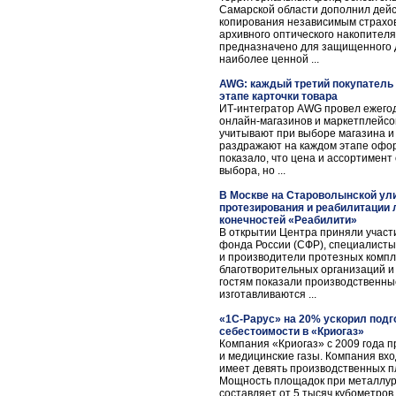
Самарской области дополнил дей
копирования независимым страхо
архивного оптического накопите
предназначено для защищенного 
наиболее ценной ...
AWG: каждый третий покупатель 
этапе карточки товара
ИТ-интегратор AWG провел ежего
онлайн-магазинов и маркетплейсов
учитывают при выборе магазина и
раздражают на каждом этапе офо
показало, что цена и ассортимен
выбора, но ...
В Москве на Староволынской ули
протезирования и реабилитации
конечностей «Реабилити»
В открытии Центра приняли участ
фонда России (СФР), специалисты
и производители протезных комп
благотворительных организаций и
гостям показали производственные
изготавливаются ...
«1С-Рарус» на 20% ускорил подго
себестоимости в «Криогаз»
Компания «Криогаз» с 2009 года п
и медицинские газы. Компания вхо
имеет девять производственных п
Мощность площадок при металлур
составляет от 5 тысяч кубометров к