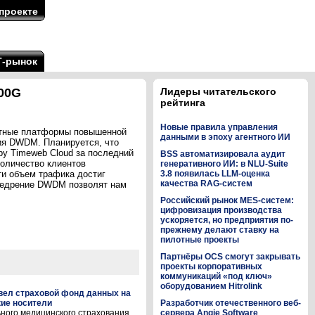
проекте
Т-рынок
400G
Лидеры читательского
рейтинга
Новые правила управления
кетные платформы повышенной
данными в эпоху агентного ИИ
ния DWDM. Планируется, что
ру Timeweb Cloud за последний
BSS автоматизировала аудит
количество клиентов
генеративного ИИ: в NLU-Suite
ти объем трафика достиг
3.8 появилась LLM-оценка
качества RAG-систем
внедрение DWDM позволят нам
Российский рынок MES-систем:
цифровизация производства
ускоряется, но предприятия по-
прежнему делают ставку на
пилотные проекты
Партнёры OCS смогут закрывать
проекты корпоративных
коммуникаций «под ключ»
оборудованием Hitrolink
ел страховой фонд данных на
ие носители
Разработчик отечественного веб-
ного медицинского страхования
сервера Angie Software