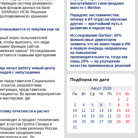
ствующую систему резервного
масштабирует свои продажи
вым фондом данных на базе
вместе с Merlion
ля ЭЛАРобот НСМ. Решение
Парадокс наставничества:
долговременного хранения
почему в ИТ-отрасли обучение
других — кратчайший путь к
развитию и лидерству
отказывается от покупки еще на
Исследование Gartner: 45%
дный опрос пользователей
финансовых директоров
, чтобы выяснить, что люди
заявили, что их инвестиции в ИИ
 какие функции сайтов
в первую очередь направлены
рмления заказа*. Исследование
на повышение
т остаются главными критериями
производительности, тогда как
лишь 20% — на улучшение
качества принимаемых решений
це начал работу новый центр
 людей с ампутациями
Подборка по дате
ие представители Социального
 отрасли, разработчики
Август 2026
лектующих, представители
 пациенты. Во время мероприятия
Пн
Вт
Ср
Чт
Пт
Сб
Вс
 мастерские, где
1
2
3
4
5
6
7
8
9
10
11
12
13
14
15
16
товку отчетности и расчет
17
18
19
20
21
22
23
роизводит и продает технические
24
25
26
27
28
29
30
дит в состав Группа Синара и
31
лощадок в семи регионах России.
гических предприятиях
ислорода в час. До ...