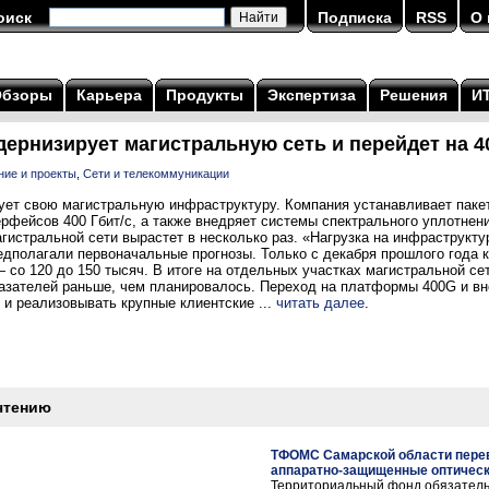
оиск
Подписка
RSS
О 
Обзоры
Карьера
Продукты
Экспертиза
Решения
И
дернизирует магистральную сеть и перейдет на 
ние и проекты
,
Сети и телекоммуникации
ует свою магистральную инфраструктуру. Компания устанавливает па
ерфейсов 400 Гбит/с, а также внедряет системы спектрального уплотне
гистральной сети вырастет в несколько раз. «Нагрузка на инфраструкту
едполагали первоначальные прогнозы. Только с декабря прошлого года 
 со 120 до 150 тысяч. В итоге на отдельных участках магистральной се
азателей раньше, чем планировалось. Переход на платформы 400G и 
и реализовывать крупные клиентские ...
читать далее
.
чтению
ТФОМС Самарской области перев
аппаратно-защищенные оптическ
Территориальный фонд обязатель