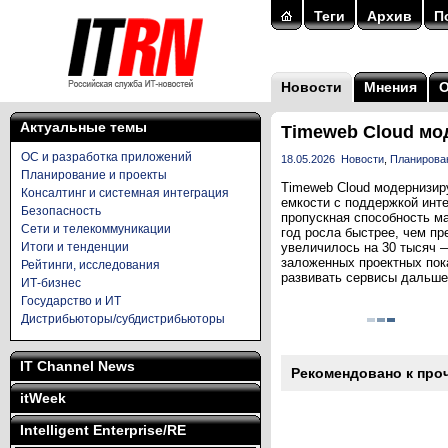
Теги
Архив
П
Новости
Мнения
Актуальные темы
Timeweb Cloud мо
ОС и разработка приложений
18.05.2026
Новости
,
Планирова
Планирование и проекты
Timeweb Cloud модернизир
Консалтинг и системная интеграция
емкости с поддержкой инт
Безопасность
пропускная способность ма
Сети и телекоммуникации
год росла быстрее, чем пр
Итоги и тенденции
увеличилось на 30 тысяч —
заложенных проектных пок
Рейтинги, исследования
развивать сервисы дальше 
ИТ-бизнес
Государство и ИТ
Дистрибьюторы/субдистрибьюторы
IT Channel News
Рекомендовано к про
itWeek
Intelligent Enterprise/RE