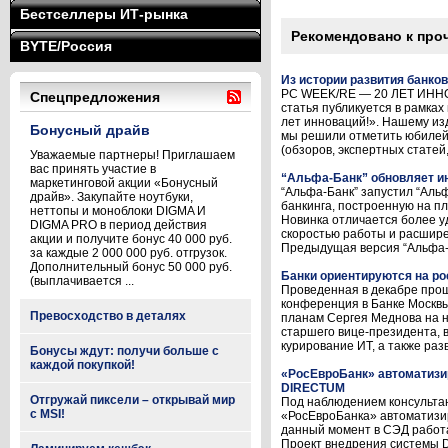
Бестселлеры ИТ-рынка
Рекомендовано к про
BYTE/Россия
Из истории развития банков
PC WEEK/RE — 20 ЛЕТ ИННО
Спецпредложения
статья публикуется в рамка
лет инноваций!». Нашему изд
Бонусный драйв
мы решили отметить юбилей
(обзоров, экспертных статей, 
Уважаемые партнеры! Приглашаем
вас принять участие в
“Альфа-Банк” обновляет ин
маркетинговой акции «Бонусный
“Альфа-Банк” запустил “Аль
драйв». Закупайте ноутбуки,
банкинга, построенную на пл
неттопы и моноблоки DIGMA И
Новинка отличается более 
DIGMA PRO в период действия
скоростью работы и расшир
акции и получите бонус 40 000 руб.
Предыдущая версия “Альфа-К
за каждые 2 000 000 руб. отгрузок.
Дополнительный бонус 50 000 руб.
Банки ориентируются на ро
(выплачивается ...
Проведенная в декабре прош
конференция в Банке Москв
Превосходство в деталях
планам Сергея Меднова на н
старшего вице-президента, в
курирование ИТ, а также раз
Бонусы ждут: получи больше с
каждой покупкой!
«РосЕвроБанк» автоматизи
DIRECTUM
Отгружай пиксели – открывай мир
Под наблюдением консульта
с MSI!
«РосЕвроБанка» автоматизи
данный момент в СЭД работа
Проект внедрения системы D