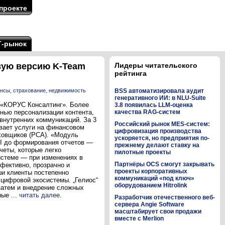
проекте
Т-рынок
вую версию K-Team
Лидеры читательского
рейтинга
нсы, страхование, недвижимость
BSS автоматизировала аудит
генеративного ИИ: в NLU-Suite
 «КОРУС Консалтинг». Более
3.8 появилась LLM-оценка
нью персонализации контента,
качества RAG-систем
внутренних коммуникаций. За 3
Российский рынок MES-систем:
вает услуги на финансовом
цифровизация производства
аховщиков (РСА). «Модуль
ускоряется, но предприятия по-
PI до формирования отчетов —
прежнему делают ставку на
четы, которые легко
пилотные проекты
истеме — при изменениях в
Партнёры OCS смогут закрывать
фективно, прозрачно и
проекты корпоративных
ши клиенты постепенно
коммуникаций «под ключ»
цифровой экосистемы. „Гелиос“
оборудованием Hitrolink
затем и внедрение сложных
ые ...
читать далее
.
Разработчик отечественного веб-
сервера Angie Software
масштабирует свои продажи
вместе с Merlion