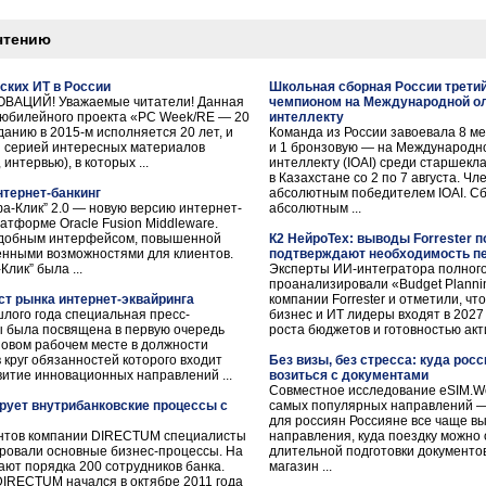
чтению
ских ИТ в России
Школьная сборная России трети
ВАЦИЙ! Уважаемые читатели! Данная
чемпионом на Международной о
х юбилейного проекта «PC Week/RE — 20
интеллекту
анию в 2015-м исполняется 20 лет, и
Команда из России завоевала 8 м
 серией интересных материалов
и 1 бронзовую — на Международн
интервью), в которых ...
интеллекту (IOAI) среди старшекл
в Казахстане со 2 по 7 августа. Ч
тернет-банкинг
абсолютным победителем IOAI. Сб
фа-Клик” 2.0 — новую версию интернет-
абсолютным ...
атформе Oracle Fusion Middleware.
удобным интерфейсом, повышенной
К2 НейроТех: выводы Forrester п
енными возможностями для клиентов.
подтверждают необходимость пе
лик” была ...
Эксперты ИИ-интегратора полного
проанализировали «Budget Planni
ст рынка интернет-эквайринга
компании Forrester и отметили, ч
лого года специальная пресс-
бизнес и ИТ лидеры входят в 202
ы была посвящена в первую очередь
роста бюджетов и готовностью акти
овом рабочем месте в должности
 круг обязанностей которого входит
Без визы, без стресса: куда росс
витие инновационных направлений ...
возиться с документами
Совместное исследование eSIM.Worl
рует внутрибанковские процессы с
самых популярных направлений —
для россиян Россияне все чаще 
нтов компании DIRECTUM специалисты
направления, куда поездку можно 
ровали основные бизнес-процессы. На
длительной подготовки документов
ют порядка 200 сотрудников банка.
магазин ...
IRECTUM начался в октябре 2011 года