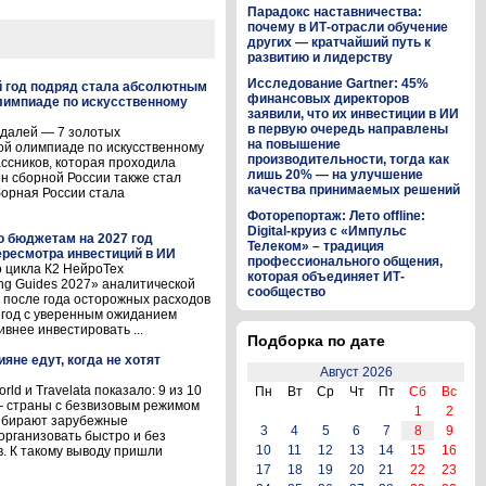
Парадокс наставничества:
почему в ИТ-отрасли обучение
других — кратчайший путь к
развитию и лидерству
Исследование Gartner: 45%
й год подряд стала абсолютным
финансовых директоров
лимпиаде по искусственному
заявили, что их инвестиции в ИИ
в первую очередь направлены
едалей — 7 золотых
на повышение
ой олимпиаде по искусственному
производительности, тогда как
ассников, которая проходила
лишь 20% — на улучшение
лен сборной России также стал
качества принимаемых решений
орная России стала
Фоторепортаж: Лето offline:
Digital-круиз с «Импульс
о бюджетам на 2027 год
Телеком» – традиция
ресмотра инвестиций в ИИ
профессионального общения,
 цикла К2 НейроТех
которая объединяет ИТ-
ng Guides 2027» аналитической
сообщество
то после года осторожных расходов
7 год с уверенным ожиданием
внее инвестировать ...
Подборка по дате
ияне едут, когда не хотят
Август 2026
d и Travelata показало: 9 из 10
Пн
Вт
Ср
Чт
Пт
Сб
Вс
 страны с безвизовым режимом
1
2
выбирают зарубежные
3
4
5
6
7
8
9
организовать быстро и без
10
11
12
13
14
15
16
. К такому выводу пришли
17
18
19
20
21
22
23