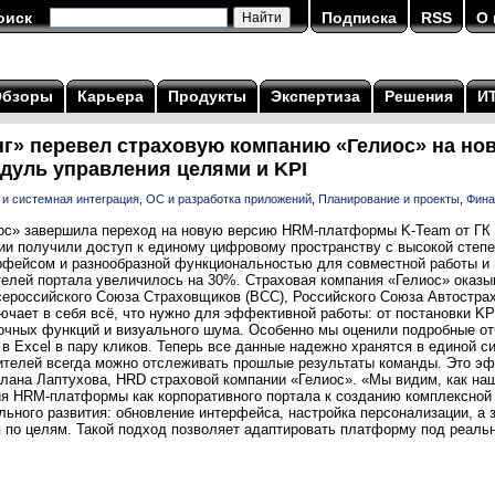
оиск
Подписка
RSS
О 
Обзоры
Карьера
Продукты
Экспертиза
Решения
И
г» перевел страховую компанию «Гелиос» на но
дуль управления целями и KPI
 и системная интеграция
,
ОС и разработка приложений
,
Планирование и проекты
,
Фина
ос» завершила переход на новую версию HRM-платформы K-Team от ГК
ции получили доступ к единому цифровому пространству с высокой степе
рфейсом и разнообразной функциональностью для совместной работы и 
телей портала увеличилось на 30%. Страховая компания «Гелиос» оказы
Всероссийского Союза Страховщиков (ВСС), Российского Союза Автостр
ючает в себя всё, что нужно для эффективной работы: от постановки K
точных функций и визуального шума. Особенно мы оценили подробные от
в Excel в пару кликов. Теперь все данные надежно хранятся в единой с
ителей всегда можно отслеживать прошлые результаты команды. Это эф
лана Лаптухова, HRD страховой компании «Гелиос». «Мы видим, как на
ия HRM-платформы как корпоративного портала к созданию комплексной 
льного развития: обновление интерфейса, настройка персонализации, а 
 по целям. Такой подход позволяет адаптировать платформу под реальн