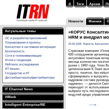
Теги
Архив
П
Новости
Мнения
Актуальные темы
«КОРУС Консалтин
HRM и внедрил мо
ОС и разработка приложений
Планирование и проекты
25.05.2026
Новости
,
Консалтинг
Консалтинг и системная интеграция
Страховая компания «Гели
Безопасность
600 сотрудников организа
Сети и телекоммуникации
интуитивно понятным инте
Итоги и тенденции
месяца количество посети
Рейтинги, исследования
рынке с 1993 года. Член 
ИТ-бизнес
целеполагания K-Team вкл
просто, понятно, без избы
Государство и ИТ
сформировать и выгрузить 
Дистрибьюторы/субдистрибьюторы
кадровом составе руковод
надежно», — делится Свет
переходят от использован
IT Channel News
выбрали путь последовате
модулей вроде управления
itWeek
Intelligent Enterprise/RE