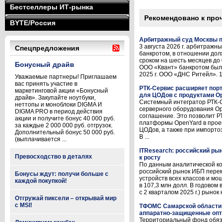
Бестселлеры ИТ-рынка
Рекомендовано к про
BYTE/Россия
Арбитражный суд Москвы п
3 августа 2026 г. арбитраж
Спецпредложения
банкротом, в отношении дол
сроком на шесть месяцев до 
Бонусный драйв
ООО «Квант» банкротом был
2025 г. ООО «ДНС Ритейл». 16
Уважаемые партнеры! Приглашаем
вас принять участие в
РТК-Сервис расширяет по
маркетинговой акции «Бонусный
для ЦОДов с продуктами O
драйв». Закупайте ноутбуки,
Системный интегратор РТК-С
неттопы и моноблоки DIGMA И
серверного оборудования O
DIGMA PRO в период действия
соглашение. Это позволит Р
акции и получите бонус 40 000 руб.
платформы OpenYard в прое
за каждые 2 000 000 руб. отгрузок.
ЦОДов, а также при импорт
Дополнительный бонус 50 000 руб.
В ...
(выплачивается ...
ITResearch: российский рын
Превосходство в деталях
к росту
По данным аналитической ком
российский рынок ИБП перем
Бонусы ждут: получи больше с
устройств всех классов и мо
каждой покупкой!
в 107,3 млн долл. В годовом
с 2 кварталом 2025 г.) рынок 
Отгружай пиксели – открывай мир
с MSI!
ТФОМС Самарской области 
аппаратно-защищенные опт
Территориальный фонд обяз