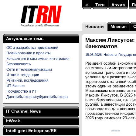
Теги
Архив
П
Новости
Мнения
Актуальные темы
Максим Ликсутов: 
банкоматов
ОС и разработка приложений
Планирование и проекты
15.06.2026
Новости
,
Государств
Консалтинг и системная интеграция
Резидент особой экономиче
Безопасность
со столичным метрополите
Сети и телекоммуникации
вопросам транспорта и пр
Итоги и тенденции
условия для развития выс
Рейтинги, исследования
территории столичной особ
ИТ-бизнес
этому один из резидентов 
Московским метрополитено
Государство и ИТ
Максим Ликсутов. В 2025 
Дистрибьюторы/субдистрибьюторы
самообслуживания, включа
рублей, а инвестиции дост
производства для повышен
IT Channel News
производственной инфраст
2026 году отмечает 20-лет
itWeek
Intelligent Enterprise/RE