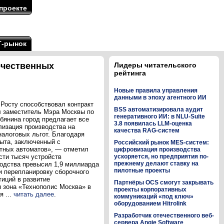
проекте
Т-рынок
течественных
Лидеры читательского
рейтинга
Новые правила управления
данными в эпоху агентного ИИ
 Росту способствовал контракт
BSS автоматизировала аудит
л заместитель Мэра Москвы по
генеративного ИИ: в NLU-Suite
бянина город предлагает все
3.8 появилась LLM-оценка
лизация производства на
качества RAG-систем
налоговых льгот. Благодаря
быта, заключенный с
Российский рынок MES-систем:
етных автоматов», — отметил
цифровизация производства
сти тысяч устройств
ускоряется, но предприятия по-
прежнему делают ставку на
одства превысил 1,9 миллиарда
пилотные проекты
и перепланировку сборочного
иций в развитие
Партнёры OCS смогут закрывать
 зона «Технополис Москва» в
проекты корпоративных
я ...
читать далее
.
коммуникаций «под ключ»
оборудованием Hitrolink
Разработчик отечественного веб-
сервера Angie Software