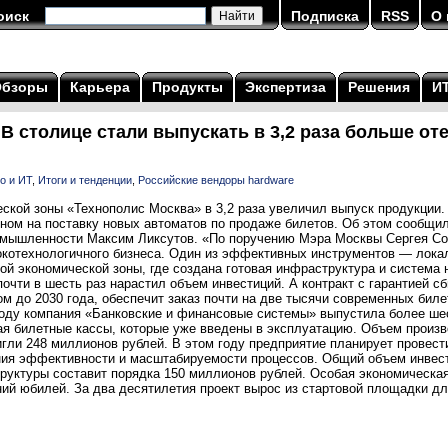
оиск
Подписка
RSS
О 
Обзоры
Карьера
Продукты
Экспертиза
Решения
И
В столице стали выпускать в 3,2 раза больше о
о и ИТ
,
Итоги и тенденции
,
Российские вендоры hardware
ской зоны «Технополис Москва» в 3,2 раза увеличил выпуск продукции.
ном на поставку новых автоматов по продаже билетов. Об этом сообщи
омышленности Максим Ликсутов. «По поручению Мэра Москвы Сергея Со
окотехнологичного бизнеса. Один из эффективных инструментов — лока
ой экономической зоны, где создана готовая инфраструктура и система 
почти в шесть раз нарастил объем инвестиций. А контракт с гарантией с
м до 2030 года, обеспечит заказ почти на две тысячи современных бил
году компания «Банковские и финансовые системы» выпустила более ше
я билетные кассы, которые уже введены в эксплуатацию. Объем произв
игли 248 миллионов рублей. В этом году предприятие планирует провест
ия эффективности и масштабируемости процессов. Общий объем инвест
руктуры составит порядка 150 миллионов рублей. Особая экономическая
ний юбилей. За два десятилетия проект вырос из стартовой площадки дл