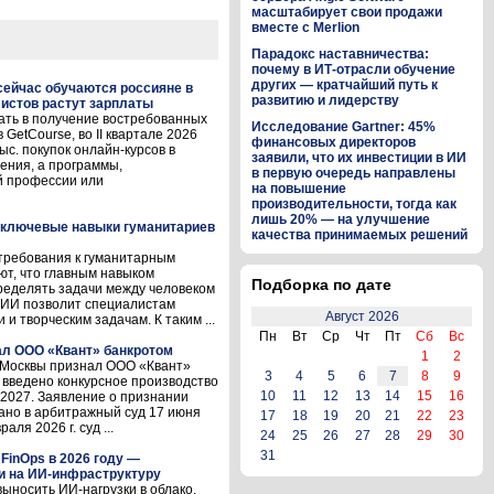
масштабирует свои продажи
вместе с Merlion
Парадокс наставничества:
почему в ИТ-отрасли обучение
других — кратчайший путь к
 сейчас обучаются россияне в
развитию и лидерству
листов растут зарплаты
ать в получение востребованных
Исследование Gartner: 45%
GetCourse, во II квартале 2026
финансовых директоров
с. покупок онлайн-курсов в
заявили, что их инвестиции в ИИ
ения, а программы,
в первую очередь направлены
й профессии или
на повышение
производительности, тогда как
лишь 20% — на улучшение
и ключевые навыки гуманитариев
качества принимаемых решений
требования к гуманитарным
ют, что главным навыком
Подборка по дате
ределять задачи между человеком
о ИИ позволит специалистам
Август 2026
и творческим задачам. К таким ...
Пн
Вт
Ср
Чт
Пт
Сб
Вс
л ООО «Квант» банкротом
1
2
д Москвы признал ООО «Квант»
3
4
5
6
7
8
9
 введено конкурсное производство
10
11
12
13
14
15
16
.2027. Заявление о признании
ано в арбитражный суд 17 июня
17
18
19
20
21
22
23
ля 2026 г. суд ...
24
25
26
27
28
29
30
31
FinOps в 2026 году —
и на ИИ-инфраструктуру
выносить ИИ-нагрузки в облако,