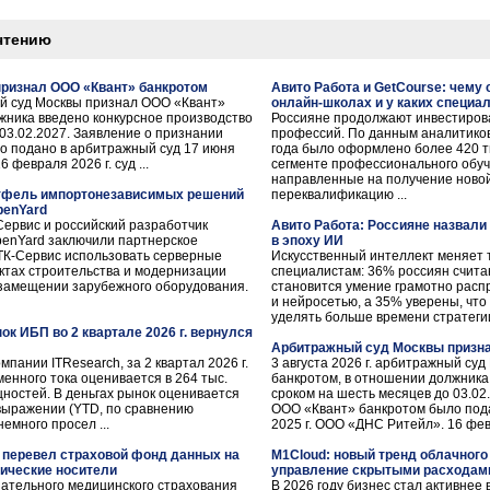
чтению
ризнал ООО «Квант» банкротом
Авито Работа и GetCourse: чему
ный суд Москвы признал ООО «Квант»
онлайн-школах и у каких специа
жника введено конкурсное производство
Россияне продолжают инвестиров
03.02.2027. Заявление о признании
профессий. По данным аналитиков 
о подано в арбитражный суд 17 июня
года было оформлено более 420 ты
 февраля 2026 г. суд ...
сегменте профессионального обуч
направленные на получение ново
ртфель импортонезависимых решений
переквалификацию ...
penYard
ервис и российский разработчик
Авито Работа: Россияне назвал
penYard заключили партнерское
в эпоху ИИ
ТК-Сервис использовать серверные
Искусственный интеллект меняет 
ктах строительства и модернизации
специалистам: 36% россиян счита
озамещении зарубежного оборудования.
становится умение грамотно расп
и нейросетью, а 35% уверены, чт
уделять больше времени стратегии 
ок ИБП во 2 квартале 2026 г. вернулся
Арбитражный суд Москвы призна
пании ITResearch, за 2 квартал 2026 г.
3 августа 2026 г. арбитражный су
енного тока оценивается в 264 тыс.
банкротом, в отношении должника
щностей. В деньгах рынок оценивается
сроком на шесть месяцев до 03.02
 выражении (YTD, по сравнению
ООО «Квант» банкротом было под
немного просел ...
2025 г. ООО «ДНС Ритейл». 16 февра
перевел страховой фонд данных на
M1Cloud: новый тренд облачного 
ические носители
управление скрытыми расходам
ательного медицинского страхования
В 2026 году бизнес стал активнее 