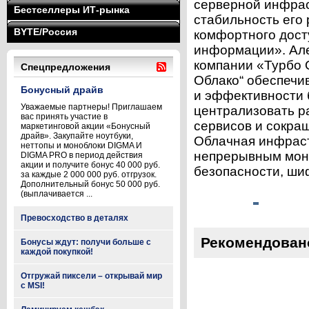
серверной инфрас
Бестселлеры ИТ-рынка
стабильность его
BYTE/Россия
комфортного дост
информации». Але
компании «Турбо 
Спецпредложения
Облако“ обеспечи
Бонусный драйв
и эффективности б
Уважаемые партнеры! Приглашаем
централизовать р
вас принять участие в
сервисов и сокращ
маркетинговой акции «Бонусный
драйв». Закупайте ноутбуки,
Облачная инфраст
неттопы и моноблоки DIGMA И
непрерывным мони
DIGMA PRO в период действия
акции и получите бонус 40 000 руб.
безопасности, ши
за каждые 2 000 000 руб. отгрузок.
Дополнительный бонус 50 000 руб.
(выплачивается ...
Превосходство в деталях
Рекомендован
Бонусы ждут: получи больше с
каждой покупкой!
Отгружай пиксели – открывай мир
с MSI!