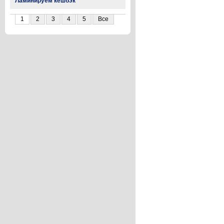
Ламинируем кешбэк
1
2
3
4
5
Все