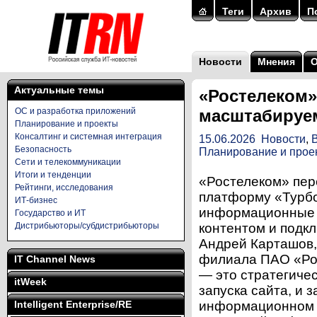
Теги
Архив
П
Новости
Мнения
Актуальные темы
«Ростелеком»
ОС и разработка приложений
масштабируе
Планирование и проекты
Консалтинг и системная интеграция
15.06.2026
Новости
,
Безопасность
Планирование и прое
Сети и телекоммуникации
Итоги и тенденции
«Ростелеком» пер
Рейтинги, исследования
платформу «Турбо
ИТ-бизнес
информационные р
Государство и ИТ
Дистрибьюторы/субдистрибьюторы
контентом и подк
Андрей Карташов,
филиала ПАО «Рос
IT Channel News
— это стратегичес
itWeek
запуска сайта, и 
Intelligent Enterprise/RE
информационном 