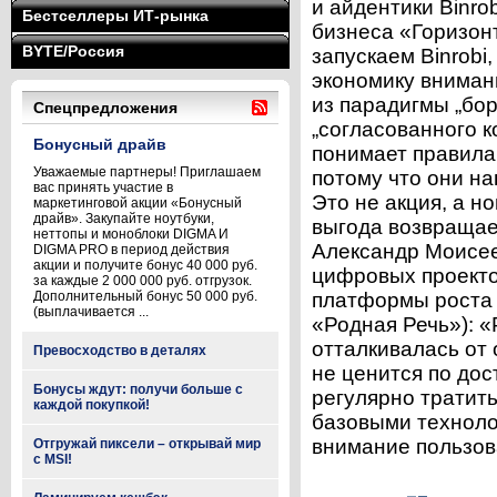
и айдентики Binr
Бестселлеры ИТ-рынка
бизнеса «Горизон
BYTE/Россия
запускаем Binrobi
экономику вниман
из парадигмы „бо
Спецпредложения
„согласованного к
Бонусный драйв
понимает правила
Уважаемые партнеры! Приглашаем
потому что они на
вас принять участие в
Это не акция, а н
маркетинговой акции «Бонусный
драйв». Закупайте ноутбуки,
выгода возвращае
неттопы и моноблоки DIGMA И
Александр Моисее
DIGMA PRO в период действия
акции и получите бонус 40 000 руб.
цифровых проекто
за каждые 2 000 000 руб. отгрузок.
Дополнительный бонус 50 000 руб.
платформы роста 
(выплачивается ...
«Родная Речь»): 
отталкивалась от
Превосходство в деталях
не ценится по дос
Бонусы ждут: получи больше с
регулярно тратить
каждой покупкой!
базовыми техноло
внимание пользова
Отгружай пиксели – открывай мир
с MSI!