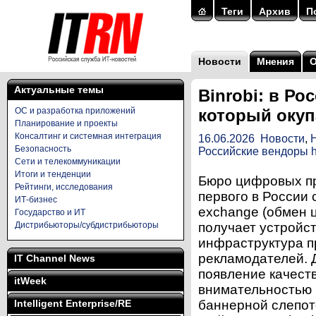
Теги
Архив
П
Новости
Мнения
Актуальные темы
Binrobi: в Р
ОС и разработка приложений
который окуп
Планирование и проекты
Консалтинг и системная интеграция
16.06.2026
Новости
,
Безопасность
Российские вендоры 
Сети и телекоммуникации
Итоги и тенденции
Бюро цифровых про
Рейтинги, исследования
первого в России
ИТ-бизнес
exchange (обмен 
Государство и ИТ
Дистрибьюторы/субдистрибьюторы
получает устройст
инфраструктура п
рекламодателей. 
IT Channel News
появление качест
itWeek
внимательностью (
Intelligent Enterprise/RE
баннерной слепот