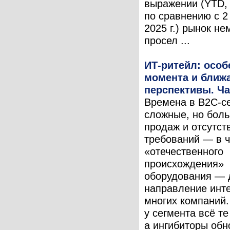
выражении (YTD,
по сравнению с 2
2025 г.) рынок не
просел ...
ИТ-ритейл: особ
момента и ближ
перспективы. Ча
Времена в B2С-с
сложные, но бол
продаж и отсутст
требований — в ч
«отечественного
происхождения»
оборудования — 
направление инт
многих компаний
у сегмента всё те
а ингибиторы об