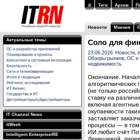
Теги
Архив
П
Новости
Мнения
Актуальные темы
Соло для фин
ОС и разработка приложений
23.06.2026
Новости
,
Планирование и проекты
Обзоры рынков
,
ОС и
Консалтинг и системная интеграция
недвижимость
Безопасность
Сети и телекоммуникации
Окончание. Начал
Итоги и тенденции
Рейтинги, исследования
алгоритмических 
ИТ-бизнес
(не только россий
Государство и ИТ
ставку на различ
Дистрибьюторы/субдистрибьюторы
включая агентные
окупаемости таких
IT Channel News
заставляет заказч
itWeek
процессы — в том
ИИ любит счёт По
Intelligent Enterprise/RE
Лемешевой, дирек