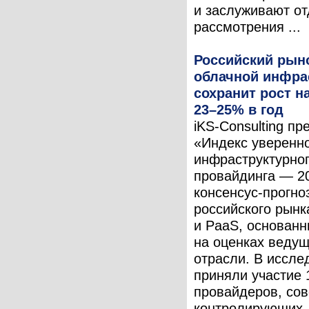
и заслуживают от
рассмотрения ...
Российский рын
облачной инфра
сохранит рост н
23–25% в год
iKS-Consulting п
«Индекс уверенн
инфраструктурног
провайдинга — 2
консенсус-прогно
российского рынк
и PaaS, основан
на оценках ведущ
отрасли. В иссле
приняли участие 
провайдеров, сов
контролирующих