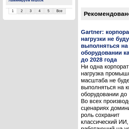
Ламинируем кешбэк
1
2
3
4
5
Все
Рекомендован
Gartner: корпор
нагрузки не буду
выполняться на
оборудовании к
до 2028 года
Ни одна корпора
нагрузка промыш
масштаба не буд
выполняться на 
оборудовании до 
Во всех произво
сценариях доми
роль сохранит
классический ИИ,
работающий на у