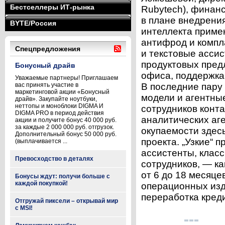
Бестселлеры ИТ-рынка
Rubytech), финан
в плане внедрени
BYTE/Россия
интеллекта примен
антифрод и компл
Спецпредложения
и текстовые асси
продуктовых пред
Бонусный драйв
офиса, поддержка
Уважаемые партнеры! Приглашаем
вас принять участие в
В последние пару
маркетинговой акции «Бонусный
модели и агентны
драйв». Закупайте ноутбуки,
неттопы и моноблоки DIGMA И
сотрудников конт
DIGMA PRO в период действия
аналитических аг
акции и получите бонус 40 000 руб.
за каждые 2 000 000 руб. отгрузок.
окупаемости здесь
Дополнительный бонус 50 000 руб.
проекта. „Узкие“
(выплачивается ...
ассистенты, кла
Превосходство в деталях
сотрудников, — ка
от 6 до 18 месяце
Бонусы ждут: получи больше с
каждой покупкой!
операционных изд
переработка креди
Отгружай пиксели – открывай мир
с MSI!