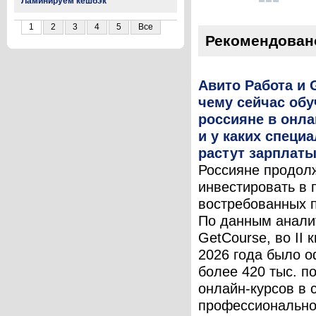
Ламинируем кешбэк
1
2
3
4
5
Все
Рекомендован
Авито Работа и 
чему сейчас об
россияне в онл
и у каких специ
растут зарплат
Россияне продол
инвестировать в 
востребованных 
По данным анали
GetCourse, во II 
2026 года было 
более 420 тыс. п
онлайн-курсов в 
профессионально