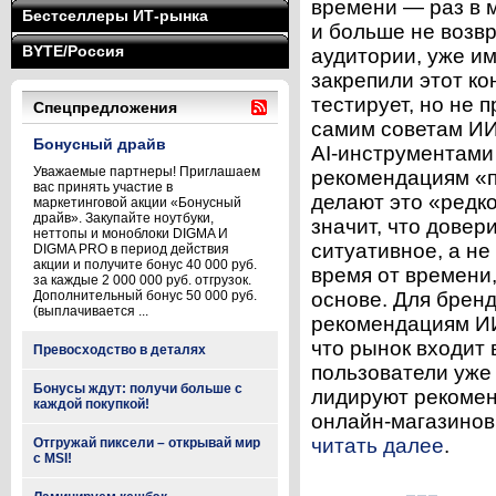
времени — раз в 
Бестселлеры ИТ-рынка
и больше не возв
BYTE/Россия
аудитории, уже им
закрепили этот ко
тестирует, но не 
Спецпредложения
самим советам ИИ.
Бонусный драйв
AI‑инструментами
Уважаемые партнеры! Приглашаем
рекомендациям «п
вас принять участие в
делают это «редко
маркетинговой акции «Бонусный
драйв». Закупайте ноутбуки,
значит, что довер
неттопы и моноблоки DIGMA И
ситуативное, а н
DIGMA PRO в период действия
акции и получите бонус 40 000 руб.
время от времени,
за каждые 2 000 000 руб. отгрузок.
Дополнительный бонус 50 000 руб.
основе. Для бренд
(выплачивается ...
рекомендациям ИИ
что рынок входит 
Превосходство в деталях
пользователи уже
Бонусы ждут: получи больше с
лидируют рекомен
каждой покупкой!
онлайн-магазинов
читать далее
.
Отгружай пиксели – открывай мир
с MSI!