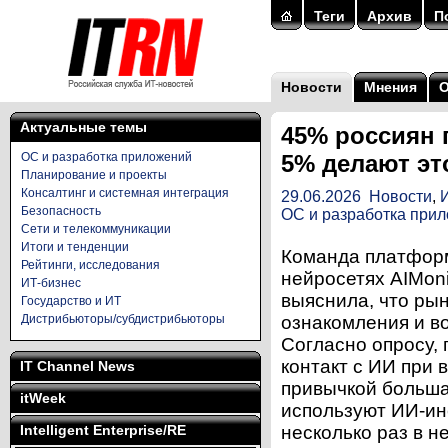
Теги
Архив
П
Новости
Мнения
Актуальные темы
45% россиян 
ОС и разработка приложений
5% делают эт
Планирование и проекты
Консалтинг и системная интеграция
29.06.2026
Новости
,
Безопасность
ОС и разработка при
Сети и телекоммуникации
Итоги и тенденции
Команда платформ
Рейтинги, исследования
нейросетях AIMoni
ИТ-бизнес
выяснила, что ры
Государство и ИТ
Дистрибьюторы/субдистрибьюторы
ознакомления и во
Согласно опросу,
контакт с ИИ при 
IT Channel News
привычкой больша
itWeek
используют ИИ‑ин
Intelligent Enterprise/RE
несколько раз в н