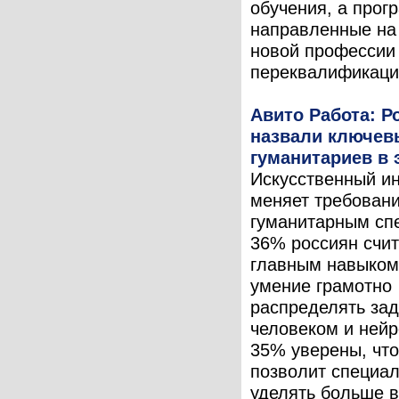
обучения, а прог
направленные на
новой профессии
переквалификацию
Авито Работа: Р
назвали ключев
гуманитариев в 
Искусственный и
меняет требовани
гуманитарным сп
36% россиян счит
главным навыком
умение грамотно
распределять за
человеком и нейр
35% уверены, чт
позволит специа
уделять больше 