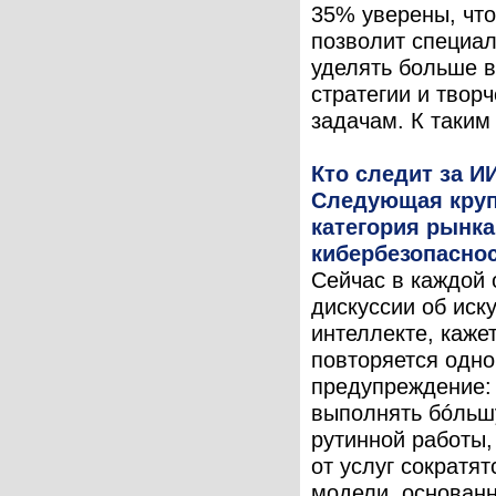
35% уверены, чт
позволит специа
уделять больше 
стратегии и твор
задачам. К таким 
Кто следит за И
Следующая кру
категория рынка
кибербезопасно
Сейчас в каждой 
дискуссии об иск
интеллекте, кажет
повторяется одно
предупреждение:
выполнять бóльш
рутинной работы,
от услуг сократят
модели, основан