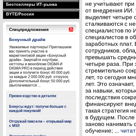
не учитывают при
Бестселлеры ИТ-рынка
от внедрения ИИ.
BYTE/Россия
выделяет четыре 
сталкиваются с н
Спецпредложения
специалистов по 
специалистов в об
Бонусный драйв
заработных плат.
Уважаемые партнеры! Приглашаем
сотрудников, обл
вас принять участие в
маркетинговой акции «Бонусный
превышать средни
драйв». Закупайте ноутбуки,
четыре раза. При 
неттопы и моноблоки DIGMA И
DIGMA PRO в период действия
стремительно сок
акции и получите бонус 40 000 руб.
лет, то сегодня м
за каждые 2 000 000 руб. отгрузок.
Дополнительный бонус 50 000 руб.
лет. Это означает
(выплачивается ...
за навыки, которы
Превосходство в деталях
последствия сокр
финансируют внед
Бонусы ждут: получи больше с
такая стратегия 
каждой покупкой!
в будущем. После
Отгружай пиксели – открывай мир
заново нанимать 
с MSI!
обучение; ...
читат