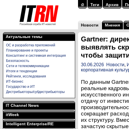
Теги
Архив
П
Новости
Мнения
Актуальные темы
Gartner: дир
ОС и разработка приложений
выявлять скр
Планирование и проекты
чтобы защити
Консалтинг и системная интеграция
Безопасность
30.06.2026
Новости
,
Сети и телекоммуникации
корпоративная культу
Итоги и тенденции
Рейтинги, исследования
По данным Gartne
ИТ-бизнес
Государство и ИТ
реальные кадровы
Дистрибьюторы/субдистрибьюторы
искусственного и
отдачу от инвести
IT Channel News
производительнос
сокращает расход
itWeek
их структуру. Вме
Intelligent Enterprise/RE
зачастую скрытые