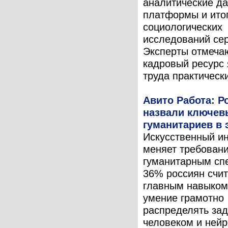
аналитические д
платформы и ито
социологических
исследований сер
Эксперты отмечаю
кадровый ресурс
труда практически
Авито Работа: Р
назвали ключев
гуманитариев в 
Искусственный и
меняет требовани
гуманитарным сп
36% россиян счит
главным навыком
умение грамотно
распределять за
человеком и нейр