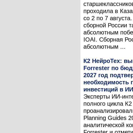
старшеклассников
проходила в Каза
со 2 по 7 августа
сборной России т
абсолютным поб
IOAI. Сборная Ро
абсолютным ...
К2 НейроТех: в
Forrester по бю
2027 год подтв
необходимость 
инвестиций в И
Эксперты ИИ-инт
полного цикла К2
проанализировал
Planning Guides 2
аналитической к
Forrester и отмет