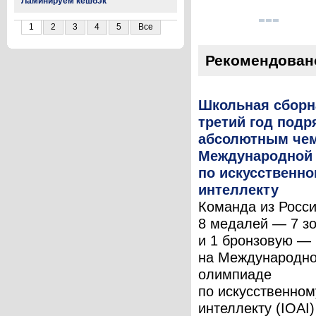
Ламинируем кешбэк
1
2
3
4
5
Все
Рекомендован
Школьная сборн
третий год подр
абсолютным че
Международной
по искусственн
интеллекту
Команда из Росс
8 медалей — 7 з
и 1 бронзовую —
на Международн
олимпиаде
по искусственном
интеллекту (IOAI