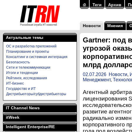
Теги
Архив
П
Новости
Мнения
Актуальные темы
Gartner: под
ОС и разработка приложений
угрозой оказ
Планирование и проекты
корпоративно
Консалтинг и системная интеграция
Безопасность
млрд доллар
Сети и телекоммуникации
Итоги и тенденции
02.07.2026
Новости
,
Рейтинги, исследования
Менеджмент
,
Техноло
ИТ-бизнес
Государство и ИТ
Агентный арбитра
Дистрибьюторы/субдистрибьюторы
лицензирования S
исследовательской
IT Channel News
развитие агентног
itWeek
радикально измен
корпоративного п
Intelligent Enterprise/RE
года под воздейс