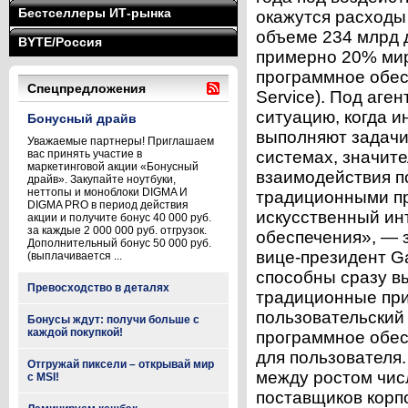
Бестселлеры ИТ-рынка
окажутся расходы
объеме 234 млрд д
BYTE/Россия
примерно 20% мир
программное обес
Спецпредложения
Service). Под аге
ситуацию, когда 
Бонусный драйв
выполняют задачи
Уважаемые партнеры! Приглашаем
вас принять участие в
системах, значит
маркетинговой акции «Бонусный
взаимодействия п
драйв». Закупайте ноутбуки,
неттопы и моноблоки DIGMA И
традиционными п
DIGMA PRO в период действия
искусственный ин
акции и получите бонус 40 000 руб.
за каждые 2 000 000 руб. отгрузок.
обеспечения», — 
Дополнительный бонус 50 000 руб.
вице-президент Ga
(выплачивается ...
способны сразу в
Превосходство в деталях
традиционные при
пользовательский
Бонусы ждут: получи больше с
каждой покупкой!
программное обес
для пользователя
Отгружай пиксели – открывай мир
между ростом чис
с MSI!
поставщиков корп