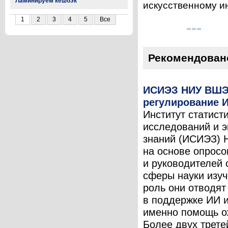
Ламинируем кешбэк
искусственному ин
1
2
3
4
5
Все
Рекомендован
ИСИЭЗ НИУ ВШЭ
регулирование И
Институт статист
исследований и 
знаний (ИСИЭЗ)
на основе опросо
и руководителей 
сферы науки изуч
роль они отводят
в поддержке ИИ и
именно помощь о
Более двух трете