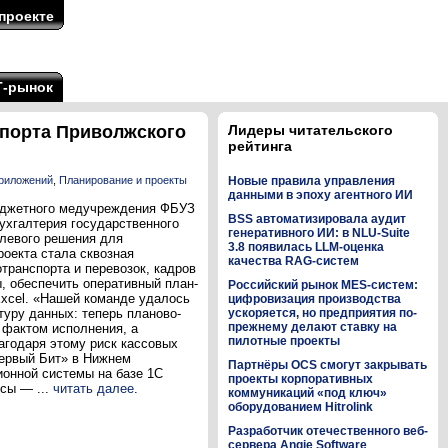
проекте
Т-рынок
спорта Приволжского
Лидеры читательского
рейтинга
приложений
,
Планирование и проекты
Новые правила управления
данными в эпоху агентного ИИ
юджетного медучреждения ФБУЗ
BSS автоматизировала аудит
ухгалтерия государственного
генеративного ИИ: в NLU-Suite
слевого решения для
3.8 появилась LLM-оценка
роекта стала сквозная
качества RAG-систем
транспорта и перевозок, кадров
, обеспечить оперативный план-
Российский рынок MES-систем:
Excel. «Нашей команде удалось
цифровизация производства
уру данных: теперь планово-
ускоряется, но предприятия по-
прежнему делают ставку на
 фактом исполнения, а
пилотные проекты
агодаря этому риск кассовых
Первый Бит» в Нижнем
Партнёры OCS смогут закрывать
онной системы на базе 1С
проекты корпоративных
сы — ...
читать далее
.
коммуникаций «под ключ»
оборудованием Hitrolink
Разработчик отечественного веб-
сервера Angie Software