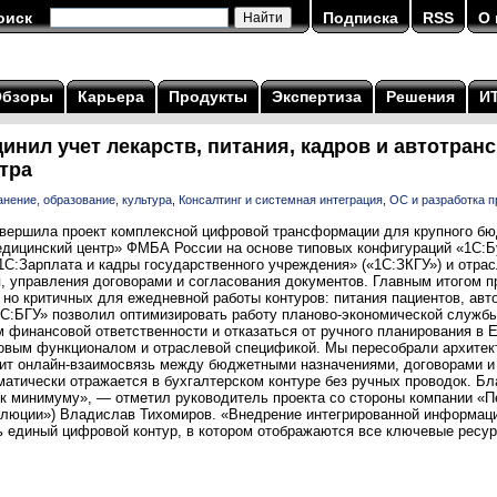
оиск
Подписка
RSS
О 
Обзоры
Карьера
Продукты
Экспертиза
Решения
И
инил учет лекарств, питания, кадров и автотран
тра
нение, образование, культура
,
Консалтинг и системная интеграция
,
ОС и разработка 
авершила проект комплексной цифровой трансформации для крупного б
дицинский центр» ФМБА России на основе типовых конфигураций «1С:Б
1С:Зарплата и кадры государственного учреждения» («1С:ЗКГУ») и отра
, управления договорами и согласования документов. Главным итогом п
но критичных для ежедневной работы контуров: питания пациентов, авто
1С:БГУ» позволил оптимизировать работу планово-экономической службы
 финансовой ответственности и отказаться от ручного планирования в 
овым функционалом и отраслевой спецификой. Мы пересобрали архитект
ит онлайн-взаимосвязь между бюджетными назначениями, договорами и
атически отражается в бухгалтерском контуре без ручных проводок. Бл
 к минимуму», — отметил руководитель проекта со стороны компании «
олюции») Владислав Тихомиров. «Внедрение интегрированной информаци
 единый цифровой контур, в котором отображаются все ключевые ресур