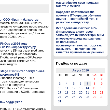
масштабирует свои продажи
вместе с Merlion
Парадокс наставничества:
почему в ИТ-отрасли обучение
других — кратчайший путь к
л ООО «Квант» банкротом
развитию и лидерству
д Москвы признал ООО «Квант»
 введено конкурсное производство
Исследование Gartner: 45%
.2027. Заявление о признании
финансовых директоров
ано в арбитражный суд 17 июня
заявили, что их инвестиции в ИИ
ля 2026 г. суд ...
в первую очередь направлены
на повышение
FinOps в 2026 году —
производительности, тогда как
и на ИИ-инфраструктуру
лишь 20% — на улучшение
выносить ИИ-нагрузки в облако,
качества принимаемых решений
-кластер, а использовать
 Глобальный рынок GPU-as-a-
году и растет темпами 44%
Подборка по дате
ss Insights ...
Август 2026
ostage TDIR Интеллектуальная
нцидентов ИБ
Пн
Вт
Ср
Чт
Пт
Сб
Вс
обновила Innostage TDIR —
1
2
втоматизации деятельности
3
4
5
6
7
8
9
ния на инциденты
10
11
12
13
14
15
16
C). Версия 1.0.0 получила
 интеграции с SOAR, генерации
17
18
19
20
21
22
23
24
25
26
27
28
29
30
31
ИБ» поддержал
рмации (DLP) «СёрчИнформ КИБ»