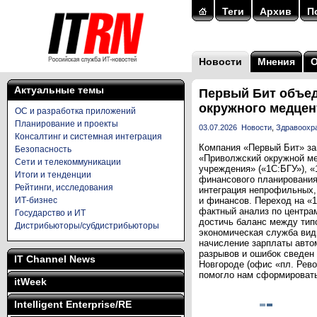
Теги
Архив
П
Новости
Мнения
Актуальные темы
Первый Бит объед
окружного медцен
ОС и разработка приложений
Планирование и проекты
03.07.2026
Новости
,
Здравоохра
Консалтинг и системная интеграция
Компания «Первый Бит» з
Безопасность
«Приволжский окружной ме
Сети и телекоммуникации
учреждения» («1С:БГУ»), «
Итоги и тенденции
финансового планирования
Рейтинги, исследования
интеграция непрофильных, 
ИТ-бизнес
и финансов. Переход на «
фактный анализ по центрам
Государство и ИТ
достичь баланс между тип
Дистрибьюторы/субдистрибьюторы
экономическая служба вид
начисление зарплаты автом
разрывов и ошибок сведен
IT Channel News
Новгороде (офис «пл. Рев
помогло нам сформировать
itWeek
Intelligent Enterprise/RE