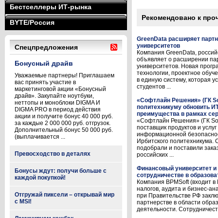
Бестселлеры ИТ-рынка
Рекомендовано к про
BYTE/Россия
GreenData расширяет парт
университетов
Спецпредложения
Компания GreenData, россий
объявляет о расширении па
Бонусный драйв
университетов. Новая прог
технологии, проектное обуч
Уважаемые партнеры! Приглашаем
в единую систему, которая у
вас принять участие в
студентов ...
маркетинговой акции «Бонусный
драйв». Закупайте ноутбуки,
«Софтлайн Решения» (ГК So
неттопы и моноблоки DIGMA И
политехникуму обновить И
DIGMA PRO в период действия
преимущества в рамках серв
акции и получите бонус 40 000 руб.
«Софтлайн Решения» (ГК Sof
за каждые 2 000 000 руб. отгрузок.
поставщик продуктов и услу
Дополнительный бонус 50 000 руб.
информационной безопаснос
(выплачивается ...
Ирбитского политехникума.
подобрали и поставили зака
Превосходство в деталях
российских ...
Финансовый университет и
Бонусы ждут: получи больше с
сотрудничестве в образова
каждой покупкой!
Компания BPMSoft (входит в
налогов, аудита и бизнес-а
Отгружай пиксели – открывай мир
при Правительстве РФ заклю
с MSI!
партнерстве в области обра
деятельности. Сотрудничест