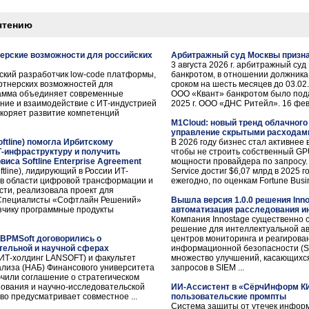
чтению
нерские возможности для российских
Арбитражный суд Москвы призна
3 августа 2026 г. арбитражный су
ский разработчик low-code платформы,
банкротом, в отношении должника
ртнерских возможностей для
сроком на шесть месяцев до 03.02
рамма объединяет современные
ООО «Квант» банкротом было под
ение и взаимодействие с ИТ-индустрией
2025 г. ООО «ДНС Ритейл». 16 февра
скоряет развитие компетенций
M1Cloud: новый тренд облачного 
управление скрытыми расходам
ftline) помогла Ирбитскому
В 2026 году бизнес стал активнее 
Т-инфраструктуру и получить
чтобы не строить собственный GPU
иса Softline Enterprise Agreement
мощности провайдера по запросу.
tline), лидирующий в России ИТ-
Service достиг $6,07 млрд в 2025 
г в области цифровой трансформации и
ежегодно, по оценкам Fortune Busine
ти, реализовала проект для
 Специалисты «Софтлайн Решений»
Вышла версия 1.0.0 решения Inn
зчику программные продукты
автоматизация расследования и
Компания Innostage существенно 
решение для интеллектуальной а
 BPMSoft договорились о
центров мониторинга и реагирова
тельной и научной сферах
информационной безопасности (SO
 ИТ-холдинг LANSOFT) и факультет
множество улучшений, касающихся
нализа (НАБ) Финансового университета
запросов в SIEM ...
чили соглашение о стратегическом
зования и научно-исследовательской
ИИ-Ассистент в «СёрчИнформ К
во предусматривает совместное ...
пользовательские промпты
Система защиты от утечек инфо