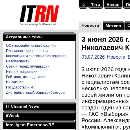
Теги
Архив
П
Новости
Мнения
Актуальные темы
3 июня 2026 г
ОС и разработка приложений
Николаевич 
Планирование и проекты
Консалтинг и системная интеграция
03.07.2026
Новости
,
Безопасность
Сети и телекоммуникации
3 июля 2026 года 
Итоги и тенденции
Николаевич Калин
Рейтинги, исследования
специалистам рос
ИТ-бизнес
Государство и ИТ
несколько человек
Дистрибьюторы/субдистрибьюторы
своей жизни он п
информационных т
IT Channel News
создан один из с
— ГАС «Выборы» 
itWeek
России. Александ
Intelligent Enterprise/RE
«Компьюлинк», ру