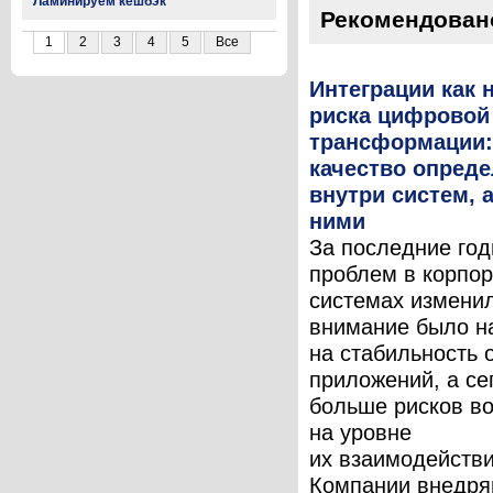
Ламинируем кешбэк
Рекомендован
1
2
3
4
5
Все
Интеграции как 
риска цифровой
трансформации:
качество опреде
внутри систем, 
ними
За последние год
проблем в корпо
системах измени
внимание было н
на стабильность 
приложений, а се
больше рисков во
на уровне
их взаимодействи
Компании внедря