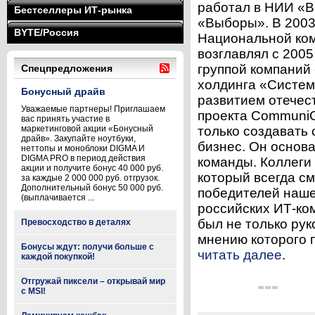
работал в НИИ «В
Бестселлеры ИТ-рынка
«Выборы». В 2003
BYTE/Россия
Национальной ком
возглавлял с 2005
группой компаний 
Спецпредложения
холдинга «Систем
Бонусный драйв
развитием отечес
Уважаемые партнеры! Приглашаем
проекта CommuniG
вас принять участие в
маркетинговой акции «Бонусный
только создавать
драйв». Закупайте ноутбуки,
бизнес. Он основ
неттопы и моноблоки DIGMA И
DIGMA PRO в период действия
команды. Коллеги 
акции и получите бонус 40 000 руб.
который всегда см
за каждые 2 000 000 руб. отгрузок.
Дополнительный бонус 50 000 руб.
победителей наше
(выплачивается ...
российских ИТ-ко
был не только рук
Превосходство в деталях
мнению которого п
Бонусы ждут: получи больше с
читать далее
.
каждой покупкой!
Отгружай пиксели – открывай мир
с MSI!