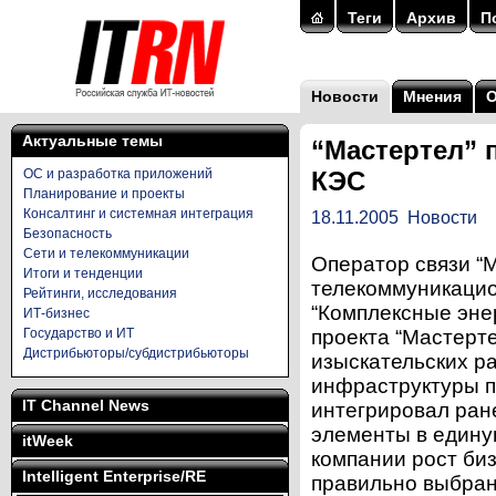
Теги
Архив
П
Новости
Мнения
Актуальные темы
“Мастертел” 
ОС и разработка приложений
КЭС
Планирование и проекты
Консалтинг и системная интеграция
18.11.2005
Новости
Безопасность
Сети и телекоммуникации
Оператор связи “М
Итоги и тенденции
телекоммуникацио
Рейтинги, исследования
“Комплексные энер
ИТ-бизнес
Государство и ИТ
проекта “Мастерте
Дистрибьюторы/субдистрибьюторы
изыскательских р
инфраструктуры пр
IT Channel News
интегрировал ра
элементы в едину
itWeek
компании рост биз
Intelligent Enterprise/RE
правильно выбран