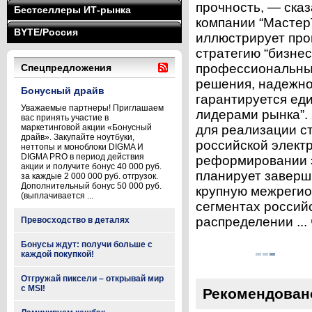
прочность, — ска
Бестселлеры ИТ-рынка
компании “Мастер
BYTE/Россия
иллюстрирует про
стратегию “бизне
профессиональны
Спецпредложения
решения, надежно
Бонусный драйв
гарантируется ед
Уважаемые партнеры! Приглашаем
лидерами рынка”. 
вас принять участие в
маркетинговой акции «Бонусный
для реализации с
драйв». Закупайте ноутбуки,
российской электр
неттопы и моноблоки DIGMA И
DIGMA PRO в период действия
реформировании э
акции и получите бонус 40 000 руб.
планирует заверш
за каждые 2 000 000 руб. отгрузок.
Дополнительный бонус 50 000 руб.
крупную межрегио
(выплачивается ...
сегментах россий
распределении ...
Превосходство в деталях
Бонусы ждут: получи больше с
каждой покупкой!
Отгружай пиксели – открывай мир
с MSI!
Рекомендован