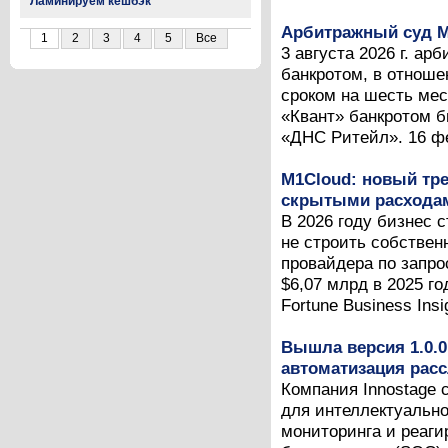
Ламинируем кешбэк
Арбитражный суд М
1
2
3
4
5
Все
3 августа 2026 г. а
банкротом, в отноше
сроком на шесть мес
«Квант» банкротом б
«ДНС Ритейл». 16 фев
M1Cloud: новый тре
скрытыми расходам
В 2026 году бизнес 
не строить собствен
провайдера по запро
$6,07 млрд в 2025 г
Fortune Business Insig
Вышла версия 1.0.0
автоматизация рас
Компания Innostage 
для интеллектуальн
мониторинга и реаг