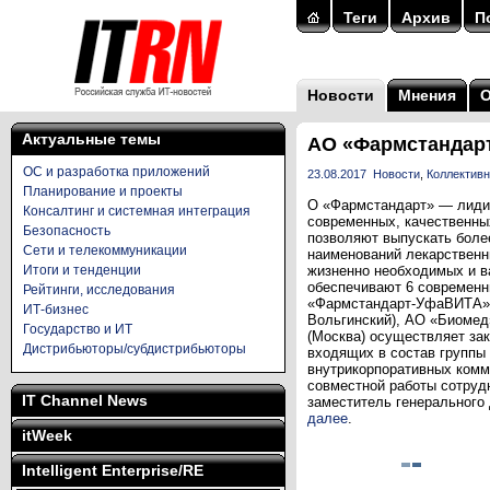
Теги
Архив
П
Новости
Мнения
Актуальные темы
АО «Фармстандарт
ОС и разработка приложений
23.08.2017
Новости
,
Коллективн
Планирование и проекты
О «Фармстандарт» — лиди
Консалтинг и системная интеграция
современных, качественны
Безопасность
позволяют выпускать более
Сети и телекоммуникации
наименований лекарственн
Итоги и тенденции
жизненно необходимых и в
обеспечивают 6 современн
Рейтинги, исследования
«Фармстандарт-УфаВИТА» (
ИТ-бизнес
Вольгинский), АО «Биомед
Государство и ИТ
(Москва) осуществляет за
Дистрибьюторы/субдистрибьюторы
входящих в состав группы
внутрикорпоративных комм
совместной работы сотрудн
IT Channel News
заместитель генерального
далее
.
itWeek
Intelligent Enterprise/RE