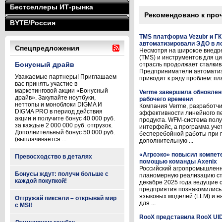
Бестселлеры ИТ-рынка
Рекомендовано к про
BYTE/Россия
TMS платформа Vezubr и ГК
автоматизировали ЭДО в л
Спецпредложения
Несмотря на широкое внедр
(TMS) и инструментов для ц
Бонусный драйв
отрасль продолжает сталкив
Предприниматели автоматизи
Уважаемые партнеры! Приглашаем
приводит к ряду проблем: пл
вас принять участие в
маркетинговой акции «Бонусный
Verme завершила обновлен
драйв». Закупайте ноутбуки,
рабочего времени
неттопы и моноблоки DIGMA И
Компания Verme, разработч
DIGMA PRO в период действия
эффективности линейного п
акции и получите бонус 40 000 руб.
продукта. WFM-система пол
за каждые 2 000 000 руб. отгрузок.
интерфейс, а программа уче
Дополнительный бонус 50 000 руб.
бесперебойной работы при 
(выплачивается ...
дополнительную ...
«Агроэко» повысил компете
Превосходство в деталях
помощью команды Axenix
Российский агропромышленн
Бонусы ждут: получи больше с
планомерную реализацию ст
каждой покупкой!
декабре 2025 года ведущие
предприятия познакомились
языковых моделей (LLM) и н
Отгружай пиксели – открывай мир
для ...
с MSI!
RooX представила RooX UI