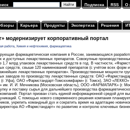
оиск
Подписка
RSS
О 
Обзоры
Карьера
Продукты
Экспертиза
Решения
И
» модернизирует корпоративный портал
ая работа
,
Химия и нефтехимия, фармацевтика
рующая фармацевтическая компания в России, занимающаяся разработк
х и доступных лекарственных препаратов. Совокупные производственн
 1,7 млрд упаковок лекарственных средств в год. В частности, «Фармс
ых средств, свыше 120 наименований препаратов (с учётом всех форм и
ажнейших лекарственных препаратов». Производственные мощности гр
ых заводов по производству лекарственных средств: ОАО «Фармстандарт
г. Уфа), ОАО «Фармстандарт-Томскхимфарм» (г. Томск), ЗАО «ЛЕККО» 
» им. И. И. Мечникова (Московская область), ООО «ФАРМАПАРК» (г. М
купку и поставку сырья для дальнейшего производства фармацевтическо
 компаний. Портал призван стать единой информационной средой для в
уникаций. С помощью нового современного решения компания планируе
иков, укрепить командный дух и сократить время на адаптацию новичко
 директора АО «Фармстандарт» по развитию и контролю ключевых бизнес