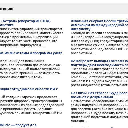
чтению
 «Астрал» (оператор ИС ЭПД)
Школьная сборная России трети
огистике
чемпионом на Международной о
ение систем управления транспортом
интеллекту
ифрового планирования, логистическая
Команда из России завоевала 8 м
аться с проблемами цифровизации.
и 1 бронзовую — на Международн
руют только часть процессов, что
интеллекту (IOAI) среди старшекл
анирование маршрутов и ...
в Казахстане со 2 по 7 августа. Ч
абсолютным победителем IOAI. Сб
ие WFM-системы и программы учета
абсолютным ...
ик решений для повышения
К2 НейроТех: выводы Forrester п
ерсонала, обновила два флагманских
подтверждают необходимость пе
учила улучшенный пользовательский
Эксперты ИИ-интегратора полного
та рабочего времени — возможность
проанализировали «Budget Planni
проблемах с интернетом и
компании Forrester и отметили, ч
бизнес и ИТ лидеры входят в 202
роста бюджетов и готовностью акти
нции сотрудников в области ИИ с
Без визы, без стресса: куда росс
ый холдинг «Агроэко» продолжает
возиться с документами
ратегии цифровой трансформации. В
Совместное исследование eSIM.Worl
 специалисты из разных подразделений
самых популярных направлений —
 с принципами работы больших
для россиян Россияне все чаще 
аучились применять генеративный ИИ
направления, куда поездку можно 
длительной подготовки документов
магазин ...
DM Pro — продукт для