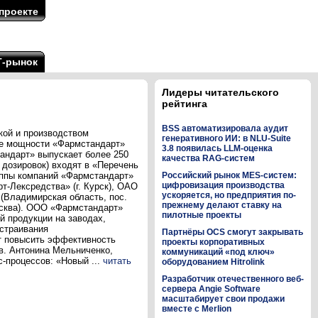
проекте
Т-рынок
Лидеры читательского
рейтинга
BSS автоматизировала аудит
ой и производством
генеративного ИИ: в NLU-Suite
ые мощности «Фармстандарт»
3.8 появилась LLM-оценка
тандарт» выпускает более 250
качества RAG-систем
 дозировок) входят в «Перечень
уппы компаний «Фармстандарт»
Российский рынок MES-систем:
цифровизация производства
-Лексредства» (г. Курск), ОАО
ускоряется, но предприятия по-
(Владимирская область, пос.
прежнему делают ставку на
осква). ООО «Фармстандарт»
пилотные проекты
й продукции на заводах,
ыстраивания
Партнёры OCS смогут закрывать
т повысить эффективность
проекты корпоративных
в. Антонина Мельниченко,
коммуникаций «под ключ»
-процессов: «Новый ...
читать
оборудованием Hitrolink
Разработчик отечественного веб-
сервера Angie Software
масштабирует свои продажи
вместе с Merlion