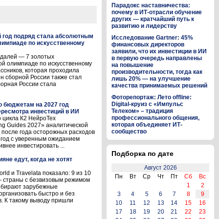
Парадокс наставничества:
почему в ИТ-отрасли обучение
других — кратчайший путь к
развитию и лидерству
й год подряд стала абсолютным
Исследование Gartner: 45%
лимпиаде по искусственному
финансовых директоров
заявили, что их инвестиции в ИИ
едалей — 7 золотых
в первую очередь направлены
ой олимпиаде по искусственному
на повышение
ассников, которая проходила
производительности, тогда как
лен сборной России также стал
лишь 20% — на улучшение
орная России стала
качества принимаемых решений
Фоторепортаж: Лето offline:
Digital-круиз с «Импульс
о бюджетам на 2027 год
Телеком» – традиция
ресмотра инвестиций в ИИ
профессионального общения,
 цикла К2 НейроТех
которая объединяет ИТ-
ng Guides 2027» аналитической
сообщество
то после года осторожных расходов
7 год с уверенным ожиданием
внее инвестировать ...
Подборка по дате
ияне едут, когда не хотят
Август 2026
d и Travelata показало: 9 из 10
Пн
Вт
Ср
Чт
Пт
Сб
Вс
 страны с безвизовым режимом
1
2
выбирают зарубежные
организовать быстро и без
3
4
5
6
7
8
9
. К такому выводу пришли
10
11
12
13
14
15
16
17
18
19
20
21
22
23