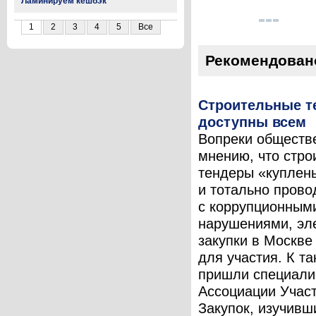
Ламинируем кешбэк
1
2
3
4
5
Все
Рекомендован
Строительные т
доступны всем
Вопреки обществ
мнению, что стро
тендеры «куплен
и тотально прово
с коррупционным
нарушениями, эл
закупки в Москве
для участия. К т
пришли специали
Ассоциации Учас
Закупок, изучивш