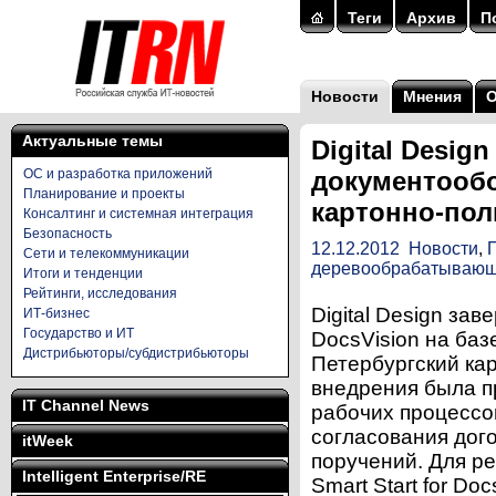
Теги
Архив
П
Новости
Мнения
Актуальные темы
Digital Desig
ОС и разработка приложений
документообо
Планирование и проекты
картонно-пол
Консалтинг и системная интеграция
Безопасность
12.12.2012
Новости
,
Сети и телекоммуникации
деревообрабатываю
Итоги и тенденции
Рейтинги, исследования
Digital Design зав
ИТ-бизнес
Государство и ИТ
DocsVision на баз
Дистрибьюторы/субдистрибьюторы
Петербургский ка
внедрения была п
IT Channel News
рабочих процессо
согласования дог
itWeek
поручений. Для р
Intelligent Enterprise/RE
Smart Start for D