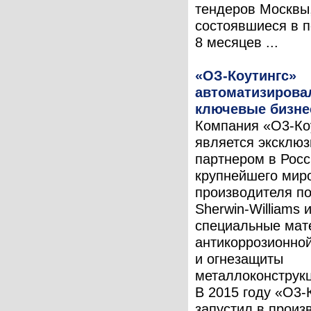
тендеров Москвы
состоявшиеся в 
8 месяцев ...
«ОЗ-Коутингс»
автоматизирова
ключевые бизне
Компания «О3-Ко
является эксклю
партнером в Рос
крупнейшего мир
производителя п
Sherwin-Williams 
специальные мат
антикоррозионно
и огнезащиты
металлоконструкц
В 2015 году «О3-
запустил в произ