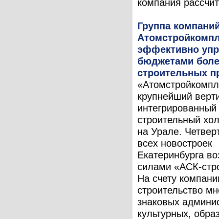
компания рассчит
Группа компани
Атомстройкомпл
эффективно упр
бюджетами боле
строительных п
«Атомстройкомп
крупнейший верт
интегрированный
строительный хо
на Урале. Четвер
всех новостроек
Екатеринбурга во
силами «АСК-стр
На счету компан
строительство м
знаковых админи
культурных, обра