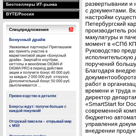
развертывании и 
Бестселлеры ИТ-рынка
с документами. В
BYTE/Россия
настройки сущест
Петербургский ка
Спецпредложения
производитель рос
макулатуры и пач
Бонусный драйв
момент в «СПб КП
Уважаемые партнеры! Приглашаем
Руководство пред
вас принять участие в
маркетинговой акции «Бонусный
исполнительскую 
драйв». Закупайте ноутбуки,
поручений большу
неттопы и моноблоки DIGMA И
DIGMA PRO в период действия
Благодаря внедре
акции и получите бонус 40 000 руб.
документооборота
за каждые 2 000 000 руб. отгрузок.
Дополнительный бонус 50 000 руб.
работ в организа
(выплачивается ...
времени и труда 
Превосходство в деталях
директор департам
«SmartStart for D
Бонусы ждут: получи больше с
современной комп
каждой покупкой!
бюджетно автомат
Отгружай пиксели – открывай мир
управления докум
с MSI!
внедрении продукт