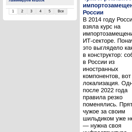
Ламинируем кешбэк
импортозамещен
России
1
2
3
4
5
Все
В 2014 году Росс
взяла курс на
импортозамещени
ИТ-секторе. Пона
это выглядело ка
в конструктор: с
в России из
иностранных
компонентов, вот
локализация. Од
после 2022 года
правила резко
поменялись. Пря
чужое за своим
шильдиком уже н
— нужна своя