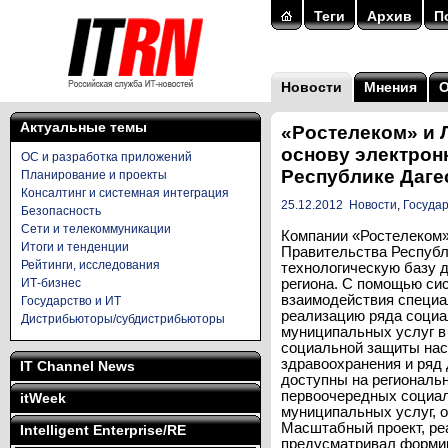
Теги
Архив
П
Новости
Мнения
Актуальные темы
«Ростелеком» и
основу электрон
ОС и разработка приложений
Республике Даге
Планирование и проекты
Консалтинг и системная интеграция
25.12.2012
Новости
,
Государ
Безопасность
Сети и телекоммуникации
Компании «Ростелеком»
Итоги и тенденции
Правительства Республ
Рейтинги, исследования
технологическую базу 
ИТ-бизнес
региона. С помощью си
взаимодействия специа
Государство и ИТ
реализацию ряда социа
Дистрибьюторы/субдистрибьюторы
муниципальных услуг в
социальной защиты насе
здравоохранения и ряд
IT Channel News
доступны на региональн
первоочередных социал
itWeek
муниципальных услуг, 
Масштабный проект, ре
Intelligent Enterprise/RE
предусматривал форми