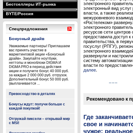
электронного правитель
Бестселлеры ИТ-рынка
электронный вид услуг
власти, а также реали
BYTE/Россия
межуровневого взаимод
«Ростелеком» разверну
электронного правител
Спецпредложения
ресурсов сети центров
предоставила доступ к
Бонусный драйв
правительства, в перву
Уважаемые партнеры! Приглашаем
госуслуг (РПГУ), реги
вас принять участие в
электронного взаимоде
маркетинговой акции «Бонусный
развернули и настрои
драйв». Закупайте ноутбуки,
систему автоматизации
неттопы и моноблоки DIGMA И
власти по предоставлен
DIGMA PRO в период действия
далее
.
акции и получите бонус 40 000 руб.
за каждые 2 000 000 руб. отгрузок.
Дополнительный бонус 50 000 руб.
(выплачивается ...
Превосходство в деталях
Рекомендовано к 
Бонусы ждут: получи больше с
каждой покупкой!
Где заканчивает
Отгружай пиксели – открывай мир
свое и начинает
с MSI!
чужое: реальное