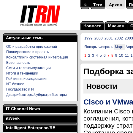
Теги
Архив
П
Новости
Мнения
Актуальные темы
1999
2000
2001
2002
2003
ОС и разработка приложений
Январь
Февраль
Март
Апр
Планирование и проекты
1
2
3
4
5
6
7
8
9
10
11
1
Консалтинг и системная интеграция
Безопасность
Сети и телекоммуникации
Подборка за
Итоги и тенденции
Рейтинги, исследования
ИТ-бизнес
Новости
Государство и ИТ
Дистрибьюторы/субдистрибьюторы
Cisco и VMw
IT Channel News
Компании Cisco
соглашения, кот
itWeek
поддержку стра
Intelligent Enterprise/RE
Сочетание среды 