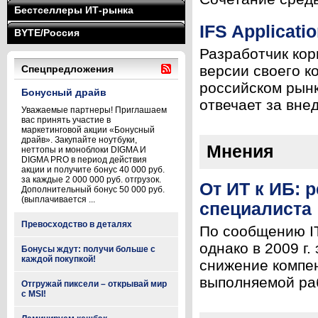
Бестселлеры ИТ-рынка
IFS Applicati
BYTE/Россия
Разработчик кор
версии своего к
Спецпредложения
российском рынк
Бонусный драйв
отвечает за внед
Уважаемые партнеры! Приглашаем
вас принять участие в
маркетинговой акции «Бонусный
драйв». Закупайте ноутбуки,
Мнения
неттопы и моноблоки DIGMA И
DIGMA PRO в период действия
акции и получите бонус 40 000 руб.
за каждые 2 000 000 руб. отгрузок.
От ИТ к ИБ: 
Дополнительный бонус 50 000 руб.
(выплачивается ...
специалиста
Превосходство в деталях
По сообщению IT
однако в 2009 г
Бонусы ждут: получи больше с
каждой покупкой!
снижение компен
выполняемой раб
Отгружай пиксели – открывай мир
с MSI!