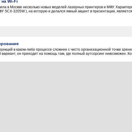
на Wi-Fi
ла в Москве несколько новых моделей лазерных принтеров и МФУ. Характер
 SCX-3205W ), на которую и делался явный акцент в презентации, является
ирования
 функций в каком-либо процессе сложнее с чисто организационной точки зрен
й вариант, он приходит на помощь там, где полный аутсорсинг невозможен. Ко