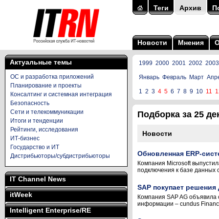
Теги
Архив
П
Новости
Мнения
Актуальные темы
1999
2000
2001
2002
2003
ОС и разработка приложений
Январь
Февраль
Март
Апр
Планирование и проекты
1
2
3
4
5
6
7
8
9
10
11
1
Консалтинг и системная интеграция
Безопасность
Сети и телекоммуникации
Подборка за 25 дек
Итоги и тенденции
Рейтинги, исследования
Новости
ИТ-бизнес
Государство и ИТ
Обновленная ERP-систе
Дистрибьюторы/субдистрибьюторы
Компания Microsoft выпусти
подключения к базе данных с
IT Channel News
SAP покупает решения
itWeek
Компания SAP AG объявила о
информации – cundus Financia
Intelligent Enterprise/RE