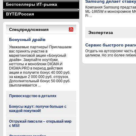
Samsung делает ставку 
Бестселлеры ИТ-рынка
Компания Samsung представи
ML-1865W и монохромное МФУ
BYTE/Россия
Fi ...
Спецпредложения
Экспертиза
Бонусный драйв
Сервис быстрого реаг
Уважаемые партнеры! Приглашаем
Отдать на аутсорсинг часть
вас принять участие в
целиком. Но это более гибки
маркетинговой акции «Бонусный
драйв». Закупайте ноутбуки,
неттопы и моноблоки DIGMA И
DIGMA PRO в период действия
акции и получите бонус 40 000 руб.
за каждые 2 000 000 руб. отгрузок.
Дополнительный бонус 50 000 руб.
(выплачивается ...
Превосходство в деталях
Бонусы ждут: получи больше с
каждой покупкой!
Отгружай пиксели – открывай мир
с MSI!