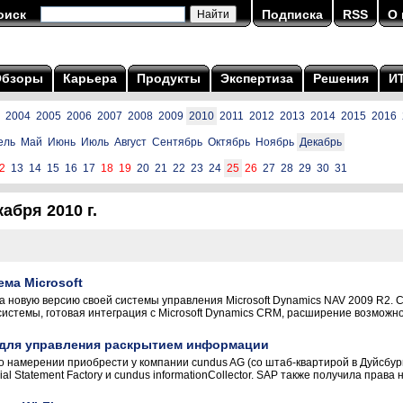
оиск
Подписка
RSS
О 
Обзоры
Карьера
Продукты
Экспертиза
Решения
И
2004
2005
2006
2007
2008
2009
2010
2011
2012
2013
2014
2015
2016
ель
Май
Июнь
Июль
Август
Сентябрь
Октябрь
Ноябрь
Декабрь
2
13
14
15
16
17
18
19
20
21
22
23
24
25
26
27
28
29
30
31
абря 2010 г.
ма Microsoft
ла новую версию своей системы управления Microsoft Dynamics NAV 2009 R2. 
истемы, готовая интеграция с Microsoft Dynamics CRM, расширение возможно
 для управления раскрытием информации
 намерении приобрести у компании cundus AG (со штаб-квартирой в Дуйсбу
l Statement Factory и cundus informationCollector. SAP также получила права 