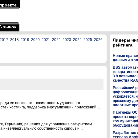
проекте
Т-рынок
2017
2018
2019
2020
2021
2022
2023
2024
2025
2026
Лидеры чи
рейтинга
Новые прави
данными в эп
BSS автомат
генеративного
3.8 появилас
качества RA
Российский р
цифровизаци
ускоряется, н
прежнему дел
Среди ее новшеств – возможность удаленного
пилотные пр
стей хостинга, поддержка виртуализации приложений ...
Партнёры OC
проекты кор
коммуникаци
рге, Германия) решения для управления раскрытием
оборудованием
на интеллектуальную собственность cundus и ...
Разработчик 
сервера Angi