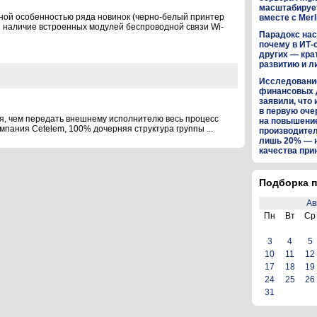
масштабируе
ной особенностью ряда новинок (черно-белый принтер
вместе с Merl
 наличие встроенных модулей беспроводной связи Wi-
Парадокс нас
почему в ИТ-
других — кра
развитию и л
Исследование
финансовых 
заявили, что 
в первую оч
ия, чем передать внешнему исполнителю весь процесс
на повышени
мпания Cetelem, 100% дочерняя структура группы ...
производител
лишь 20% — 
качества пр
Подборка п
Ав
Пн
Вт
Ср
3
4
5
10
11
12
17
18
19
24
25
26
31