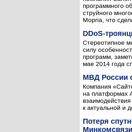
программного о
струйного мног
Mopria, что сде
DDoS-троянц
Стереотипное мн
силу особеннос
программ, заме
мае 2014 года с
МВД России 
Компания «Сайт
на платформах A
взаимодействия 
к актуальной и 
Потеря спут
Минкомсвязи,