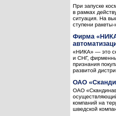
При запуске кос
в рамках дейст
ситуация. На вы
ступени ракеты-
Фирма «НИКА
автоматизац
«НИКА» — это со
и СНГ, фирменны
признания покуп
развитой дистри
ОАО «Сканди
ОАО «Скандинав
осуществляющий
компаний на тер
шведской компан