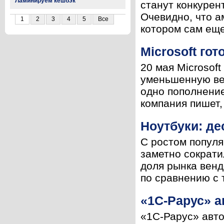
Ламинируем кешбэк
станут конкурен
Очевидно, что а
1
2
3
4
5
Все
котором сам еще 
Microsoft гот
20 мая Microsof
уменьшенную вер
одно пополнение
компания пишет,
Ноутбуки: де
С ростом популя
заметно сократи
доля рынка венд
по сравнению с 
«1С-Рарус» а
«1С-Рарус» авт