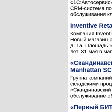
«1С:Автосервис
CRM-система по
обслуживания кл
Inventive Re
Компания Invent
Новый магазин р
д. 1а. Площадь r
лет. 31 мая в маг
«Скандинавс
Manhattan S
Группа компани
складскими про
«Скандинавский
обслуживание об
«Первый БИТ