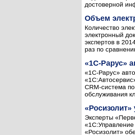
достоверной инф
Объем элект
Количество элек
электронный док
экспертов в 201
раз по сравнени
«1С-Рарус» а
«1С-Рарус» авт
«1С:Автосервис
CRM-система по
обслуживания кл
«Росизолит»
Эксперты «Перв
«1С:Управление
«Росизолит» об