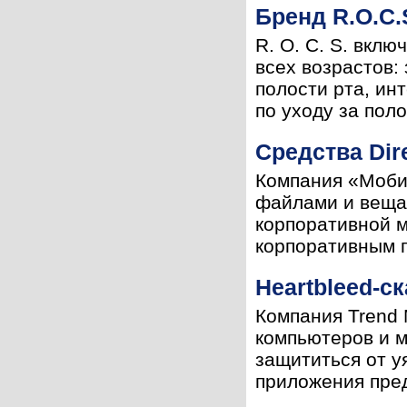
Бренд R.O.C.
R. O. C. S. вкл
всех возрастов:
полости рта, ин
по уходу за полос
Средства Dir
Компания «Моби
файлами и вещан
корпоративной м
корпоративным п
Heartbleed-с
Компания Trend 
компьютеров и 
защититься от у
приложения пред