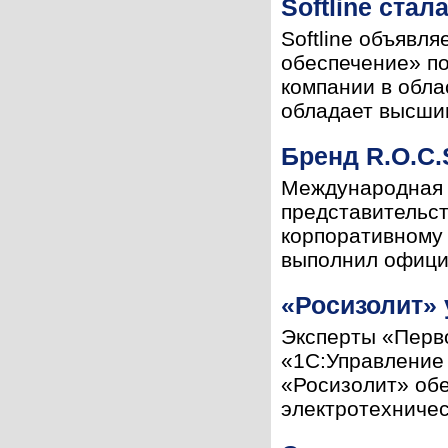
Softline ста
Softline объявл
обеспечение» по
компании в обла
обладает высшим
Бренд R.O.C.
Международная 
представительст
корпоративному 
выполнил офици
«Росизолит»
Эксперты «Перв
«1С:Управление
«Росизолит» об
электротехничес