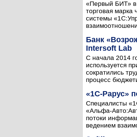
«Первый БИТ» в
торговая марка
системы «1С:Уп
взаимоотношения
Банк «Возро
Intersoft Lab
С начала 2014 г
используется пр
сократились тру
процесс бюджети
«1С-Рарус» п
Специалисты «1
«Альфа-Авто:Ав
потоки информац
ведением взаимо