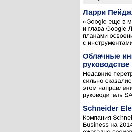
Ларри Пейдж:
«Google еще в м
и глава Google 
планами освоени
с инструментами
Облачные ин
руководстве
Недавние перетр
сильно сказалис
этом направлени
руководитель SAP
Schneider El
Компания Schnei
Business на 201
ежегодно произв