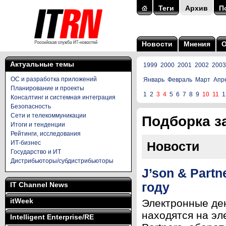
Теги
Архив
П
Новости
Мнения
Актуальные темы
1999
2000
2001
2002
2003
ОС и разработка приложений
Январь
Февраль
Март
Апр
Планирование и проекты
1
2
3
4
5
6
7
8
9
10
11
1
Консалтинг и системная интеграция
Безопасность
Сети и телекоммуникации
Подборка за
Итоги и тенденции
Рейтинги, исследования
ИТ-бизнес
Новости
Государство и ИТ
Дистрибьюторы/субдистрибьюторы
J’son & Part
IT Channel News
году
itWeek
Электронные ден
находятся на эл
Intelligent Enterprise/RE