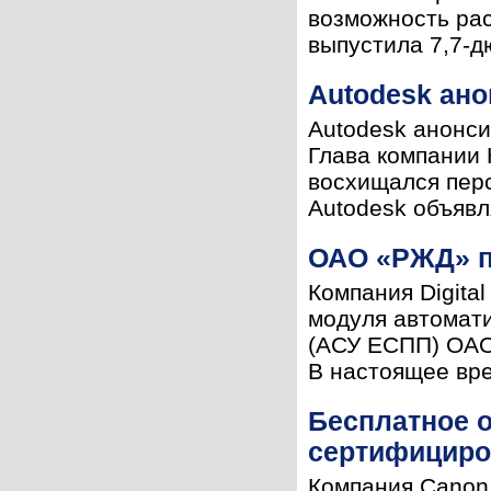
возможность рас
выпустила 7,7-
Autodesk ан
Autodesk анонси
Глава компании 
восхищался пер
Autodesk объявля
ОАО «РЖД» п
Компания Digita
модуля автомат
(АСУ ЕСПП) ОАО
В настоящее вре
Бесплатное 
сертифициро
Компания Canon 