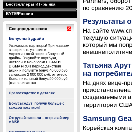
Partners, оборо
Бестселлеры ИТ-рынка
по сравнению 20
BYTE/Россия
Результаты о
Спецпредложения
На сайте www.cr
текущую ситуаци
Бонусный драйв
который мы попр
Уважаемые партнеры! Приглашаем
вас принять участие в
внешнеполитичес
маркетинговой акции «Бонусный
драйв». Закупайте ноутбуки,
неттопы и моноблоки DIGMA И
Татьяна Арут
DIGMA PRO в период действия
акции и получите бонус 40 000 руб.
на потребит
за каждые 2 000 000 руб. отгрузок.
Дополнительный бонус 50 000 руб.
На днях вице-пр
(выплачивается ...
приостановлена 
Превосходство в деталях
создаваемыми а
Бонусы ждут: получи больше с
территории США.
каждой покупкой!
Samsung Gear
Отгружай пиксели – открывай мир
с MSI!
Корейская компа