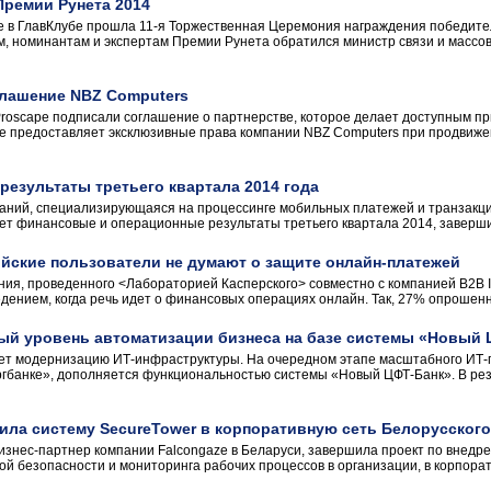
ремии Рунета 2014
ве в ГлавКлубе прошла 11-я Торжественная Церемония награждения победит
, номинантам и экспертам Премии Рунета обратился министр связи и массо
глашение NBZ Computers
roscape подписали соглашение о партнерстве, которое делает доступным п
 предоставляет эксклюзивные права компании NBZ Computers при продвижен
 результаты третьего квартала 2014 года
компаний, специализирующаяся на процессинге мобильных платежей и транзак
ет финансовые и операционные результаты третьего квартала 2014, завершив
ийские пользователи не думают о защите онлайн-платежей
ия, проведенного <Лабораторией Касперского> совместно с компанией B2B Int
ением, когда речь идет о финансовых операциях онлайн. Так, 27% опрошенны
ый уровень автоматизации бизнеса на базе системы «Новый 
ет модернизацию ИТ-инфраструктуры. На очередном этапе масштабного ИТ-
гбанке», дополняется функциональностью системы «Новый ЦФТ-Банк». В рез
ла систему SecureTower в корпоративную сеть Белорусского
знес-партнер компании Falcongaze в Беларуси, завершила проект по внедр
 безопасности и мониторинга рабочих процессов в организации, в корпорат