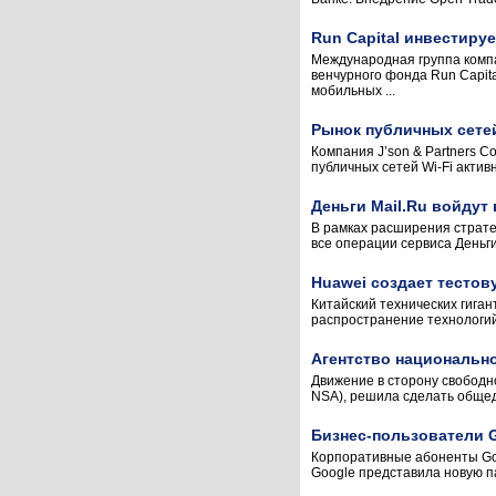
Run Capital инвестируе
Международная группа компа
венчурного фонда Run Capi
мобильных ...
Рынок публичных сетей
Компания J’son & Partners C
публичных сетей Wi-Fi актив
Деньги Mail.Ru войдут 
В рамках расширения стратег
все операции сервиса Деньги
Huawei создает тесто
Китайский технических гиган
распространение технологий
Агентство национальн
Движение в сторону свободно
NSA), решила сделать общедо
Бизнес-пользователи G
Корпоративные абоненты Goo
Google представила новую па