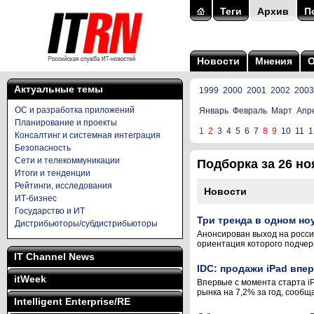
Теги
Архив
П
Новости
Мнения
Актуальные темы
1999
2000
2001
2002
2003
ОС и разработка приложений
Январь
Февраль
Март
Апр
Планирование и проекты
1
2
3
4
5
6
7
8
9
10
11
1
Консалтинг и системная интеграция
Безопасность
Сети и телекоммуникации
Подборка за 26 ноя
Итоги и тенденции
Рейтинги, исследования
Новости
ИТ-бизнес
Государство и ИТ
Три тренда в одном но
Дистрибьюторы/субдистрибьюторы
Анонсирован выход на росси
ориентация которого подчерк
IT Channel News
IDC: продажи iPad впе
itWeek
Впервые с момента старта i
рынка на 7,2% за год, сообщ
Intelligent Enterprise/RE