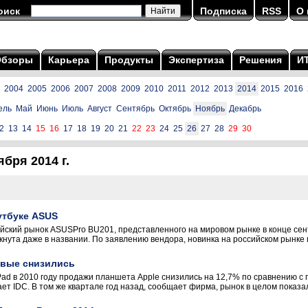
оиск
Подписка
RSS
О 
Обзоры
Карьера
Продукты
Экспертиза
Решения
И
2004
2005
2006
2007
2008
2009
2010
2011
2012
2013
2014
2015
2016
ель
Май
Июнь
Июль
Август
Сентябрь
Октябрь
Ноябрь
Декабрь
2
13
14
15
16
17
18
19
20
21
22
23
24
25
26
27
28
29
30
бря 2014 г.
утбуке ASUS
йский рынок ASUSPro BU201, представленного на мировом рынке в конце се
нута даже в названии. По заявлению вендора, новинка на российском рынке по
рвые снизились
Pad в 2010 году продажи планшета Apple снизились на 12,7% по сравнению 
ает IDC. В том же квартале год назад, сообщает фирма, рынок в целом показа