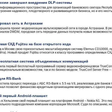
ссии завершил внедрение DLP-системы
нформационного пространства для организаций банковского сектора Республ
троении надежного, плодотворного и развивающегося бизнеса, но и его неот
ровал сеть в Астрахани
ршила проект модернизации мультисервисной сети в городе Астрахани. В ре
аналов DWDM, городская сеть передачи данных получила новые возможности
ая СХД Fujitsu на базе открытого кода
ла в Москве свою горизонтально масштабируемую систему Eternus CD10000,
та). Новый продукт Fujitsu относится к классу программно определяемых СХД (S
– бесплатная система объединенных коммуникаций
ила первый бесплатный программный сервер видеоконференцсвязи TrueConf 
нкциональным возможностям, так и по бизнес-модели. TrueConf Server Free 
для RS-Bank
ростила процесс перехода с АБС RS-Bank v. 5.5 на V.6, реализовав для банк
онал позволит финансово-кредитным организациям мигрировать с одного реше
й первый Android-планшет
 в Хельсинки свой первый планшет на платформе Android – Nokia N1. Это пе
ьного подразделения компании корпорации Microsoft. Судя по описанию, новин