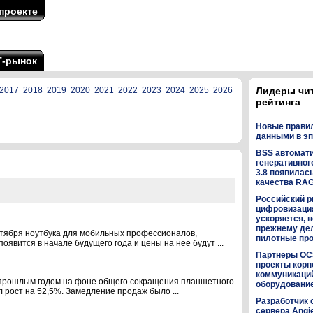
проекте
Т-рынок
2017
2018
2019
2020
2021
2022
2023
2024
2025
2026
Лидеры чи
рейтинга
Новые прави
данными в эп
BSS автомат
генеративного
3.8 появилас
качества RA
Российский р
цифровизаци
ускоряется, н
прежнему дел
нтября ноутбука для мобильных профессионалов,
пилотные пр
явится в начале будущего года и цены на нее будут ...
Партнёры OC
проекты кор
коммуникаци
с прошлым годом на фоне общего сокращения планшетного
оборудованием
л рост на 52,5%. Замедление продаж было ...
Разработчик 
сервера Angi