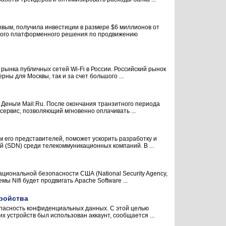
вым, получила инвестиции в размере $6 миллионов от
нного платформенного решения по продвижению
рынка публичных сетей Wi-Fi в России. Российский рынок
рны для Москвы, так и за счет большого ...
 Деньги Mail.Ru. После окончания транзитного периода
сервис, позволяющий мгновенно оплачивать ...
м его представителей, поможет ускорить разработку и
 (SDN) среди телекоммуникационных компаний. В ...
циональной безопасности США (National Security Agency,
 Nifi будет продвигать Apache Software ...
тройства
опасность конфиденциальных данных. С этой целью
х устройств был использован аккаунт, сообщается ...