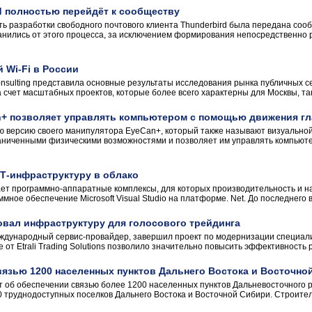
d полностью перейдёт к сообществу
ть разработки свободного почтового клиента Thunderbird была передана соо
анились от этого процесса, за исключением формирования непосредственно р
 Wi-Fi в России
onsulting представила основные результаты исследования рынка публичных се
а счет масштабных проектов, которые более всего характерны для Москвы, так 
 позволяет управлять компьютером с помощью движения гл
ю версию своего манипулятора EyeCan+, который также называют визуально
аниченными физическими возможностями и позволяет им управлять компьютер
ИТ-инфраструктуру в облако
ет программно-аппаратные комплексы, для которых производительность и н
мное обеспечение Microsoft Visual Studio на платформе. Net. До последнего 
вал инфраструктуру для голосового трейдинга
международный сервис-провайдер, завершил проект по модернизации специа
 от Etrali Trading Solutions позволило значительно повысить эффективность 
вязью 1200 населенных пунктов Дальнего Востока и Восточно
об обеспечении связью более 1200 населенных пунктов Дальневосточного р
0 труднодоступных поселков Дальнего Востока и Восточной Сибири. Строитель