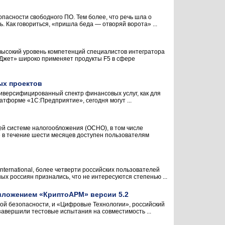
пасности свободного ПО. Тем более, что речь шла о
 Как говориться, «пришла беда — отворяй ворота» ...
ысокий уровень компетенций специалистов интегратора
Джет» широко применяет продукты F5 в сфере
ых проектов
иверсифицированный спектр финансовых услуг, как для
атформе «1С:Предприятие», сегодня могут ...
й системе налогообложения (ОСНО), в том числе
в течение шести месяцев доступен пользователям
ternational, более четверти российских пользователей
х россиян признались, что не интересуются степенью ...
риложением «КриптоАРМ» версии 5.2
ой безопасности, и «Цифровые Технологии», российский
авершили тестовые испытания на совместимость ...