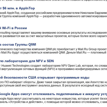
т $6 млн. в AppInTop
ний AppInTop, созданная российским предпринимателем Николаем Евдокимо
tal Группа компаний AppInTop — разработчик одноименного автоматизирова
 Wi-Fi в России
onsulting представляет вашему вниманию основные результаты исследования 
но развивается как за счет масштабных проектов, которые более всего характе
в состав Группы QIWI
ического партнерства компания QIWI plc приобретает у Mail.Ru Group проект
 Mail.Ru будут осуществляться компанией QIWI. Деньги Mail.Ru — платежный 
вую лабораторию для NFV и SDN
т Huawei Technologies создает лабораторию NFV Open Lab, которая, по слова
 виртуализации сетевых функций (NFV) и программно-конфигурируемых сетей
ой безопасности США открывает программные коды
го ПО набирает обороты. Даже такая закрытая организация, как Агентство на
ступным свой инструмент анализа данных. В результате исходный код системы
oogle Apps смогут отслеживать подключаемые к аккаунту ус
gle Apps могут рассчитывать на некоторые новшества, которые усилят без
нель «Устройства и действия», с помощью которой можно отслеживать, с каки