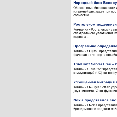
Народный банк Белору
Обеспечение безопасности и
из важнейших задач при пос
совместно ...
Ростелеком модернизи
Компания «Ростелеком» заве
спектрального уплотнения к
выросла ...
Программно определяем
Компания Fujitsu представи
(начиная от четверти петабай
TrueConf Server Free 
Компания TrueConf представ
коммуникаций (UC) как по фу
Упрощенная миграция 
Компания R-Style Softlab уп
двух системах. Этот функци
Nokia представила сво
Компания Nokia представила
брендом после продажи мобил