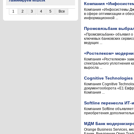
Ламинируем кешбэк
Компания «Инфосистем
Компания «Инфосистемы Дже
1
2
3
4
5
Все
в сфере оптимизации и обе
информационной ...
Промсвязьбанк выбрал
«Промсвязьбанк» объявил о 
ключевых банковских сервис
ведущих ...
«Ростелеком» модерни
Компания «Ростелеком» заве
спектрального уплотнения к
выросла ...
Cognitive Technologie
Компания Cognitive Technol
документооборота «Е1 Евфра
Компания ...
Softline перенесла ИТ-
Компания Softline объявляе
приобретения дополнительно
МДМ Банк модернизиро
Orange Business Services, 
Банке. Внедрение Open Trade