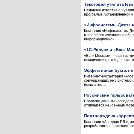
Текстовая утилита less
Недавнее известие об уязви
программе, установленной на
«Инфосистемы Джет» н
Компания «Инфосистемы Дже
в сфере оптимизации и обе
информационной ...
«1С-Рарус» и «Банк М
«Банк Москвы» — один из кр
юридических, так и для част
Эффективная бухгалте
Интернет-бухгалтерия «Моё 
совмещающих её с системой
бесплатно ...
Российские пользоват
Согласно данным исследован
отличаются небрежным повед
Подтверждена корректн
Компании «Аладдин Р.Д.», р
разработчик и поставщик пр