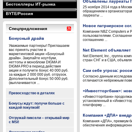
Объявлены лауреаты П
Бестселлеры ИТ-рынка
25 ноября 2014 года в Моск
обращением к организаторам
BYTE/Россия
лауреаты ...
Новое патрнерское со
Спецпредложения
Компании NBZ Computers и P
пользователями. Соглашение
Бонусный драйв
соглашению ...
Уважаемые партнеры! Приглашаем
вас принять участие в
Net Element объявляет
маркетинговой акции «Бонусный
Net Element, Inc., группа 
драйв». Закупайте ноутбуки,
стран СНГ и в США, объявля
неттопы и моноблоки DIGMA И
DIGMA PRO в период действия
Сам себе угроза: росс
акции и получите бонус 40 000 руб.
за каждые 2 000 000 руб. отгрузок.
Согласно данным исследован
Дополнительный бонус 50 000 руб.
отличаются небрежным повед
(выплачивается ...
«Инвестторгбанк»: нов
Превосходство в деталях
«Инвестторгбанк» продолжа
установленный в «Инвесттор
Бонусы ждут: получи больше с
платформу ...
каждой покупкой!
Компания «ДПА» внедри
Отгружай пиксели – открывай мир
Компания «ДПА», премиум би
с MSI!
обеспечения информационной