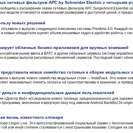
х сетевых фильтров APC by Schneider Electric с четырьмя р
 сообщила о расширении серии сетевых фильтров APC SurgeArrest Essential з
ые модели отличаются компактными размерами и доступной ценой, и предна
 пользу новых решений
бъявила о выпуске следующего поколения системы Prestima 4.0. Каждый по
а новые обладатели оценят объем решаемых задач и удобство работы с сис
ирует облачные бизнес-приложения для крупных компаний
ссийском рынке ввела в ВАТС и другие облачные сервисы систему управлен
о в рамках выпуска регулярных обновлений сервисов. Последний пакет обн
 представила новое семейство готовых к сборке модульных с
ила о выпуске нового семейства модульных стоек — InstaRack. Это новое сем
воляет максимально снизить затраты на транспортировку и хранение, и привод
ет деньги и конфиденциальные данные пользователей
ии «Доктор Веб» исследовали нового троянца, предназначенного для зараж
я программа, внесенная в вирусную базу под именем Android.BankBot.34.orig
вая жизнь известного словаря
сию Lingvo Live. Это кроссплатформенный социальный сервис с бесплатным
в той или иной степени сталкивается с иностранными языками. Сегодня на сер