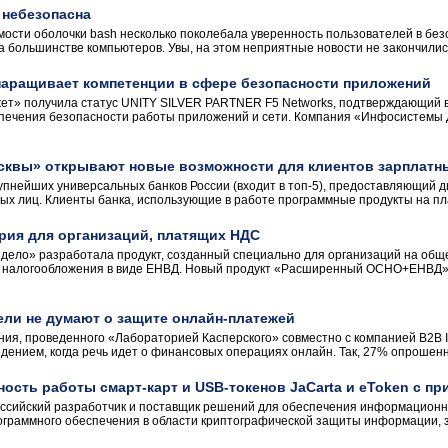
 небезопасна
мости оболочки bash несколько поколебала уверенность пользователей в безо
 большинстве компьютеров. Увы, на этом неприятные новости не закончились.
аращивает компетенции в сфере безопасности приложений
т» получила статус UNITY SILVER PARTNER F5 Networks, подтверждающий в
спечения безопасности работы приложений и сети. Компания «Инфосистемы 
осквы» открывают новые возможности для клиентов зарплатн
упнейших универсальных банков России (входит в топ-5), предоставляющий д
ных лиц. Клиенты банка, использующие в работе программные продукты на пл
рия для организаций, платящих НДС
дело» разработала продукт, созданный специально для организаций на обще
 налогообложения в виде ЕНВД. Новый продукт «Расширенный ОСНО+ЕНВД» 
ели не думают о защите онлайн-платежей
ия, проведенного «Лабораторией Касперского» совместно с компанией B2B In
ением, когда речь идет о финансовых операциях онлайн. Так, 27% опрошенны
ость работы смарт-карт и USB-токенов JaCarta и eToken c п
оссийский разработчик и поставщик решений для обеспечения информационн
ограммного обеспечения в области криптографической защиты информации, з