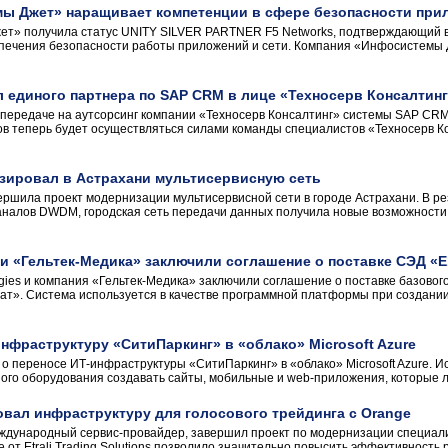
ы Джет» наращивает компетенции в сфере безопасности при
т» получила статус UNITY SILVER PARTNER F5 Networks, подтверждающий в
спечения безопасности работы приложений и сети. Компания «Инфосистемы 
 единого партнера по SAP CRM в лице «Техносерв Консалтин
передаче на аутсорсинг компании «Техносерв Консалтинг» системы SAP CR
ов теперь будет осуществляться силами команды специалистов «Техносерв К
зировал в Астрахани мультисервисную сеть
ршила проект модернизации мультисервисной сети в городе Астрахани. В ре
аналов DWDM, городская сеть передачи данных получила новые возможности
s и «Гельтек-Медика» заключили соглашение о поставке СЭД «
ogies и компания «Гельтек-Медика» заключили соглашение о поставке базовог
т». Система используется в качестве программной платформы при создани
инфраструктуру «СитиПаркинг» в «облако» Microsoft Azure
т о переносе ИТ-инфраструктуры «СитиПаркинг» в «облако» Microsoft Azure.
го оборудования создавать сайты, мобильные и web-приложения, которые ле
вал инфраструктуру для голосового трейдинга с Orange
международный сервис-провайдер, завершил проект по модернизации специа
 от Etrali Trading Solutions позволило значительно повысить эффективность 