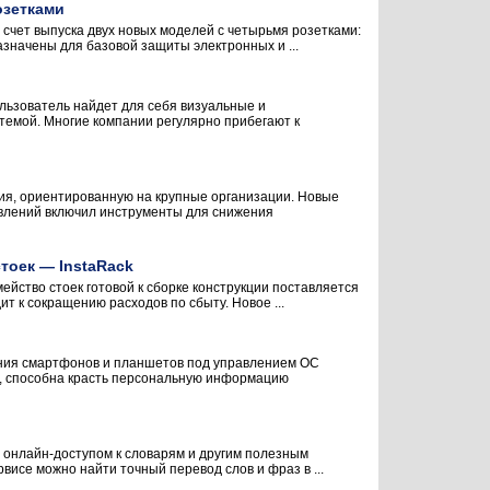
озетками
а счет выпуска двух новых моделей с четырьмя розетками:
значены для базовой защиты электронных и ...
льзователь найдет для себя визуальные и
темой. Многие компании регулярно прибегают к
ия, ориентированную на крупные организации. Новые
овлений включил инструменты для снижения
тоек — InstaRack
ейство стоек готовой к сборке конструкции поставляется
ит к сокращению расходов по сбыту. Новое ...
ения смартфонов и планшетов под управлением ОС
in, способна красть персональную информацию
 онлайн-доступом к словарям и другим полезным
висе можно найти точный перевод слов и фраз в ...