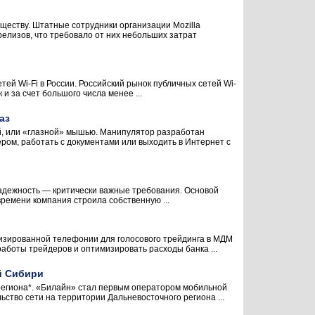
бществу. Штатные сотрудники организации Mozilla
елизов, что требовало от них небольших затрат
тей Wi-Fi в России. Российский рынок публичных сетей Wi-
и за счет большого числа менее ...
аз
й, или «глазной» мышью. Манипулятор разработан
ом, работать с документами или выходить в Интернет с
адежность — критически важные требования. Основой
времени компания строила собственную ...
лизированной телефонии для голосового трейдинга в МДМ
работы трейдеров и оптимизировать расходы банка ...
й Сибири
егиона*. «Билайн» стал первым оператором мобильной
ство сети на территории Дальневосточного региона ...