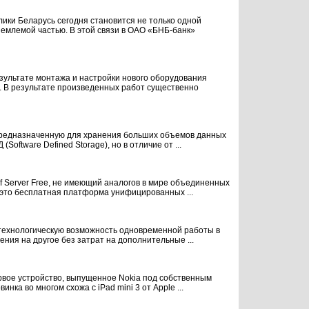
ики Беларусь сегодня становится не только одной
ъемлемой частью. В этой связи в ОАО «БНБ-банк»
зультате монтажа и настройки нового оборудования
. В результате произведенных работ существенно
 предназначенную для хранения больших объемов данных
oftware Defined Storage), но в отличие от ...
Server Free, не имеющий аналогов в мире объединенных
– это бесплатная платформа унифицированных ...
ов технологическую возможность одновременной работы в
ния на другое без затрат на дополнительные ...
рвое устройство, выпущенное Nokia под собственным
ка во многом схожа с iPad mini 3 от Apple ...