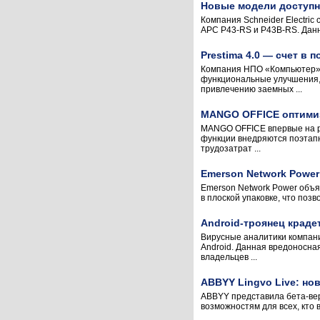
Новые модели доступны
Компания Schneider Electric
APC P43-RS и P43B-RS. Данн
Prestima 4.0 — счет в
Компания НПО «Компьютер» о
функциональные улучшения, 
привлечению заемных ...
MANGO OFFICE оптимиз
MANGO OFFICE впервые на ро
функции внедряются поэтапн
трудозатрат ...
Emerson Network Power
Emerson Network Power объяв
в плоской упаковке, что поз
Android-троянец крад
Вирусные аналитики компан
Android. Данная вредоносна
владельцев ...
ABBYY Lingvo Live: но
ABBYY представила бета-вер
возможностям для всех, кто 