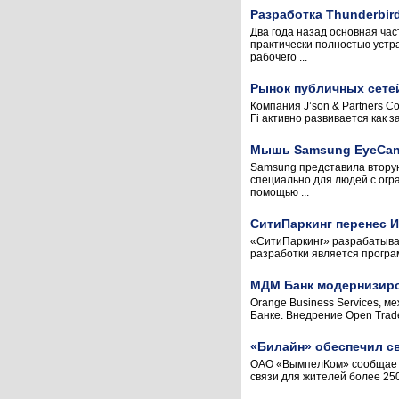
Разработка Thunderbir
Два года назад основная час
практически полностью устр
рабочего ...
Рынок публичных сетей
Компания J’son & Partners C
Fi активно развивается как з
Мышь Samsung EyeCan+
Samsung представила втору
специально для людей с огр
помощью ...
СитиПаркинг перенес 
«СитиПаркинг» разрабатыва
разработки является програм
МДМ Банк модернизиро
Orange Business Services, 
Банке. Внедрение Open Trade
«Билайн» обеспечил с
ОАО «ВымпелКом» сообщает 
связи для жителей более 25