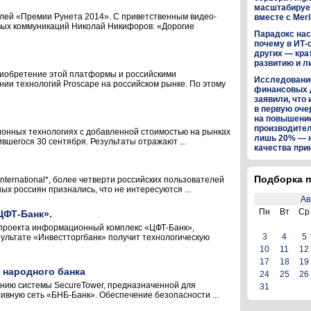
масштабируе
елей «Премии Рунета 2014». С приветственным видео-
вместе с Merl
вых коммуникаций Николай Никифоров: «Дорогие
Парадокс нас
почему в ИТ-
других — кра
развитию и л
риобретение этой платформы и российскими
Исследование
ии технологий Proscape на российском рынке. По этому
финансовых 
заявили, что 
в первую оч
на повышени
производител
ционных технологиях с добавленной стоимостью на рынках
лишь 20% — 
шегося 30 сентября. Результаты отражают ...
качества пр
Подборка п
ernational*, более четверти российских пользователей
х россиян признались, что не интересуются ...
Ав
Пн
Вт
Ср
ЦФТ-Банк».
проекта информационный комплекс «ЦФТ-Банк»,
3
4
5
ультате «Инвестторгбанк» получит технологическую
10
11
12
17
18
19
 народного банка
24
25
26
ению системы SecureTower, предназначенной для
31
ивную сеть «БНБ-Банк». Обеспечение безопасности ...