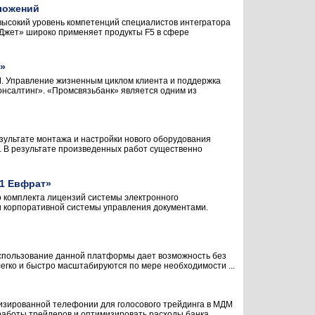
ложений
ысокий уровень компетенций специалистов интегратора
Джет» широко применяет продукты F5 в сфере
г»
M. Управление жизненным циклом клиента и поддержка
онсалтинг». «Промсвязьбанк» является одним из
зультате монтажа и настройки нового оборудования
. В результате произведенных работ существенно
Е1 Евфрат»
о комплекта лицензий системы электронного
и корпоративной системы управления документами.
 Использование данной платформы дает возможность без
гко и быстро масштабируются по мере необходимости ...
лизированной телефонии для голосового трейдинга в МДМ
работы трейдеров и оптимизировать расходы банка ...