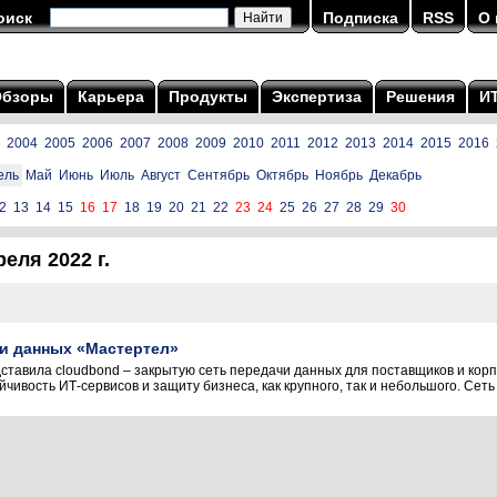
оиск
Подписка
RSS
О 
Обзоры
Карьера
Продукты
Экспертиза
Решения
И
2004
2005
2006
2007
2008
2009
2010
2011
2012
2013
2014
2015
2016
ель
Май
Июнь
Июль
Август
Сентябрь
Октябрь
Ноябрь
Декабрь
2
13
14
15
16
17
18
19
20
21
22
23
24
25
26
27
28
29
30
еля 2022 г.
чи данных «Мастертел»
тавила cloudbond – закрытую сеть передачи данных для поставщиков и корп
чивость ИТ-сервисов и защиту бизнеса, как крупного, так и небольшого. Сеть 