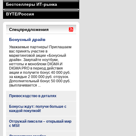
Бестселлеры ИТ-рынка
BYTE/Россия
Спецпредложения
Бонусный драйв
Уважаемые партнеры! Приглашаем
вас принять участие в
маркетинговой акции «Бонусный
драйв». Закупайте ноутбуки,
неттопы и моноблоки DIGMA И
DIGMA PRO в период действия
акции и получите бонус 40 000 руб.
за каждые 2 000 000 руб. отгрузок.
Дополнительный бонус 50 000 руб.
(выплачивается ...
Превосходство в деталях
Бонусы ждут: получи больше с
каждой покупкой!
Отгружай пиксели – открывай мир
с MSI!