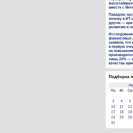
масштабируе
вместе с Merl
Парадокс нас
почему в ИТ-
других — кра
развитию и л
Исследование
финансовых 
заявили, что 
в первую оч
на повышени
производител
лишь 20% — 
качества пр
Подборка п
Ав
Пн
Вт
Ср
3
4
5
10
11
12
17
18
19
24
25
26
31