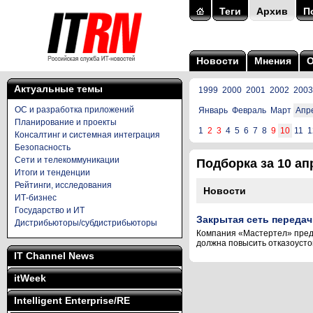
Теги
Архив
П
Новости
Мнения
Актуальные темы
1999
2000
2001
2002
2003
ОС и разработка приложений
Январь
Февраль
Март
Апр
Планирование и проекты
1
2
3
4
5
6
7
8
9
10
11
1
Консалтинг и системная интеграция
Безопасность
Сети и телекоммуникации
Подборка за 10 апр
Итоги и тенденции
Рейтинги, исследования
Новости
ИТ-бизнес
Государство и ИТ
Закрытая сеть переда
Дистрибьюторы/субдистрибьюторы
Компания «Мастертел» предс
должна повысить отказоустой
IT Channel News
itWeek
Intelligent Enterprise/RE