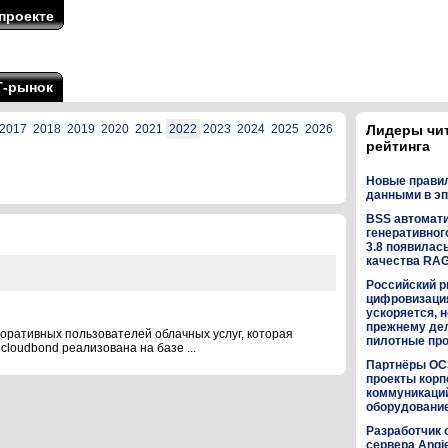
проекте
Т-рынок
2017
2018
2019
2020
2021
2022
2023
2024
2025
2026
Лидеры чи
рейтинга
Новые прави
данными в эп
BSS автомат
генеративного
3.8 появилас
качества RA
Российский р
цифровизаци
ускоряется, н
прежнему дел
оративных пользователей облачных услуг, которая
пилотные пр
cloudbond реализована на базе ...
Партнёры OC
проекты кор
коммуникаци
оборудованием
Разработчик 
сервера Angi