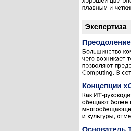
хорошей цветопе
плавным и четким
Экспертиза
Преодоление 
Большинство ком
чего возникает 
позволяют предо
Computing. В сет
Концепции х
Как ИТ-руководи
обещают более г
многообещающем
и культуры, отм
Основатель 