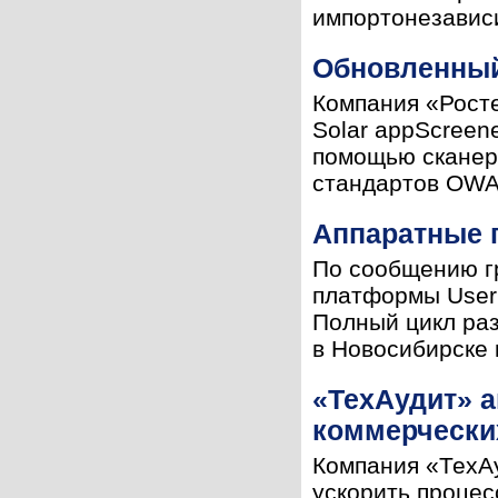
импортонезависи
Обновленный 
Компания «Рост
Solar appScreen
помощью сканер
стандартов OWA
Аппаратные 
По сообщению г
платформы User
Полный цикл раз
в Новосибирске 
«ТехАудит» а
коммерчески
Компания «ТехАу
ускорить процес