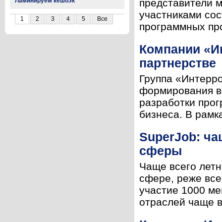
Ламинируем кешбэк
представители м
участниками сос
1
2
3
4
5
Все
программных про
Компании «И
партнерстве
Группа «Интерро
формирования ве
разработки про
бизнеса. В рамк
SuperJob: ча
сферы
Чаще всего летн
сфере, реже все
участие 1000 ме
отраслей чаще вс