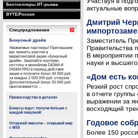
Участвуя в подг
Бестселлеры ИТ-рынка
актуальные вопр
BYTE/Россия
Дмитрий Чер
импортозаме
Спецпредложения
Заместитель Пр
Бонусный драйв
Правительства п
Уважаемые партнеры! Приглашаем
вас принять участие в
В мероприятии 
маркетинговой акции «Бонусный
драйв». Закупайте ноутбуки,
науки и высшего
неттопы и моноблоки DIGMA И
DIGMA PRO в период действия
акции и получите бонус 40 000 руб.
«Дом есть ко
за каждые 2 000 000 руб. отгрузок.
Дополнительный бонус 50 000 руб.
Резкий рост спр
(выплачивается ...
в отчете группы
Превосходство в деталях
выражении за ян
восходящий трен
Бонусы ждут: получи больше с
каждой покупкой!
Годовое собр
Отгружай пиксели – открывай мир
с MSI!
Более 150 росси