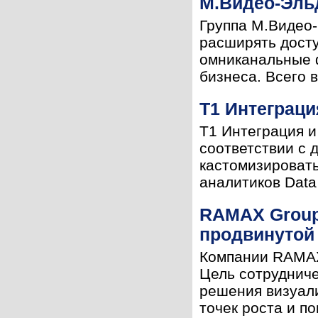
М.Видео-Эль
Группа М.Видео-
расширять досту
омниканальные 
бизнеса. Всего 
Т1 Интеграци
Т1 Интеграция и
соответствии с 
кастомизироват
аналитиков Data 
RAMAX Group 
продвинутой
Компании RAMAX 
Цель сотруднич
решения визуали
точек роста и п