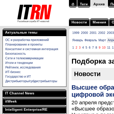
Теги
Архив
П
Новости
Мнения
Актуальные темы
1999
2000
2001
2002
2003
ОС и разработка приложений
Январь
Февраль
Март
Апр
Планирование и проекты
1
2
3
4
5
6
7
8
9
10
11
1
Консалтинг и системная интеграция
Безопасность
Сети и телекоммуникации
Подборка за
Итоги и тенденции
Рейтинги, исследования
ИТ-бизнес
Новости
Государство и ИТ
Дистрибьюторы/субдистрибьюторы
Высшее обра
IT Channel News
цифровой эк
itWeek
20 апреля предс
«Высшее образо
Intelligent Enterprise/RE