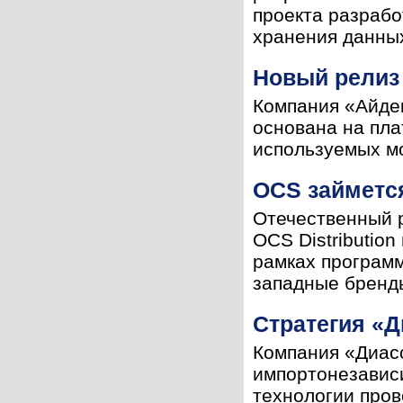
проекта разрабо
хранения данных
Новый релиз
Компания «Айдек
основана на пл
используемых мо
OCS займетс
Отечественный 
OCS Distributio
рамках програм
западные бренды
Стратегия «
Компания «Диас
импортонезавис
технологии про