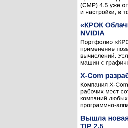
(CMP) 4.5 уже о
и настройки, в т
«КРОК Облачн
NVIDIA
Портфолио «КРО
применение поз
вычислений. Усл
машин с графиче
X-Com разра
Компания X-Com
рабочих мест со
компаний любых 
программно-аппа
Вышла новая
TIP 2.5