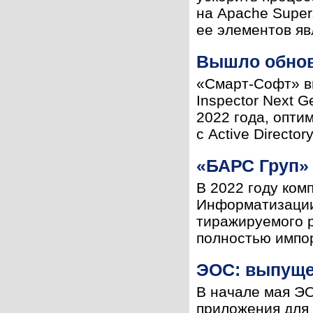
на Apache Super
ее элементов яв
Вышло обновл
«Смарт-Софт» вы
Inspector Next 
2022 года, оптим
с Active Director
«БАРС Груп»
В 2022 году ком
Информатизации,
тиражируемого 
полностью импор
ЭОС: выпущен
В начале мая ЭО
приложения для