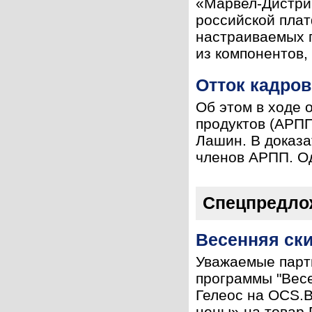
«Марвел-Дистри
российской пла
настраиваемых п
из компонентов,
Отток кадров
Об этом в ходе 
продуктов (АРПП
Лашин. В доказа
членов АРПП. Од
Спецпредло
Весенняя ск
Уважаемые парт
программы "Весе
Гелеос на OCS.B
цены» на товар Г