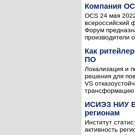
Компания OCS
OCS 24 мая 2022
всероссийский 
Форум предназн
производители о
Как ритейлер
ПО
Локализация и п
решения для по
VS отказоустойч
трансформацию 
ИСИЭЗ НИУ В
регионам
Институт стати
активность реги