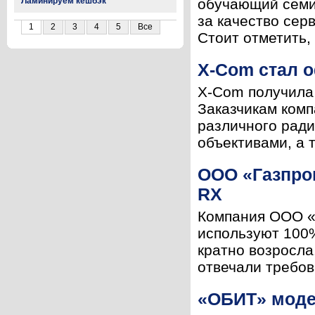
Ламинируем кешбэк
обучающий семи
за качество сер
1
2
3
4
5
Все
Стоит отметить, 
X-Com стал 
X-Com получила
Заказчикам комп
различного ради
объективами, а 
ООО «Газпро
RX
Компания ООО «
используют 100%
кратно возросла
отвечали требов
«ОБИТ» моде