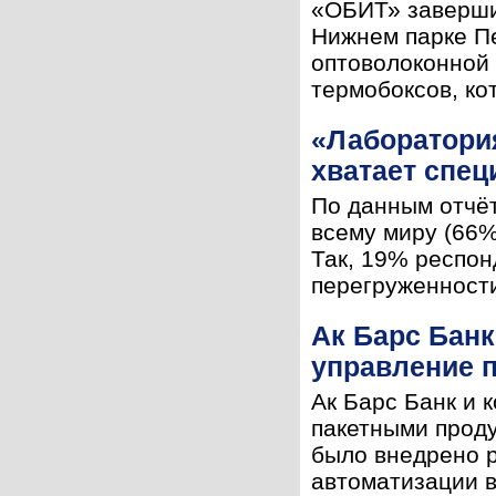
«ОБИТ» заверши
Нижнем парке Пе
оптоволоконной 
термобоксов, кот
«Лаборатория
хватает спе
По данным отчё
всему миру (66%
Так, 19% респон
перегруженности
Ак Барс Бан
управление 
Ак Барс Банк и 
пакетными проду
было внедрено р
автоматизации в