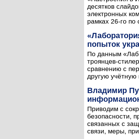
десятков слайдо
электронных ком
рамках 26-го по 
«Лаборатория
попыток укр
По данным «Лабо
троянцев-стилер
сравнению с пер
другую учётную 
Владимир Пут
информацион
Приводим с сок
безопасности, п
связанных с за
связи, меры, пр