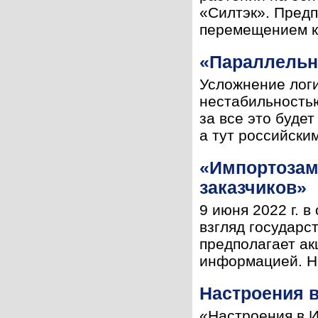
«Силтэк». Предп
перемещением ка
«Параллельны
Усложнение логи
нестабильностью
за все это буде
а тут российским
«Импортозаме
заказчиков»
9 июня 2022 г. 
взгляд государс
предполагает ак
информацией. Н
Настроения 
«Настроения в И