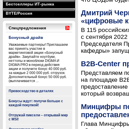
Бестселлеры ИТ-рынка
Дмитрий Чер
BYTE/Россия
«цифровые 
Спецпредложения
В 115 российски
с сентября 2022
Бонусный драйв
Председателя П
Уважаемые партнеры! Приглашаем
вас принять участие в
кафедры» запуще
маркетинговой акции «Бонусный
драйв». Закупайте ноутбуки,
неттопы и моноблоки DIGMA И
B2B-Center 
DIGMA PRO в период действия
акции и получите бонус 40 000 руб.
Представляем по
за каждые 2 000 000 руб. отгрузок.
Дополнительный бонус 50 000 руб.
на площадке B2B
(выплачивается ...
предоставление 
Превосходство в деталях
который возвращ
Бонусы ждут: получи больше с
Минцифры по
каждой покупкой!
предоставлен
Отгружай пиксели – открывай мир
с MSI!
Глава Минцифры