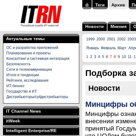
Теги
Архив
П
Новости
Мнения
Актуальные темы
1999
2000
2001
2002
2003
ОС и разработка приложений
Январь
Февраль
Март
Апр
Планирование и проекты
1
2
3
4
5
6
7
8
9
10
11
1
Консалтинг и системная интеграция
Безопасность
Сети и телекоммуникации
Подборка за
Итоги и тенденции
Рейтинги, исследования
ИТ-бизнес
Новости
Государство и ИТ
Дистрибьюторы/субдистрибьюторы
Минцифры об
IT Channel News
Минцифры ознак
внесении измен
itWeek
принятый Госду
Intelligent Enterprise/RE
что ЦОДом будет 