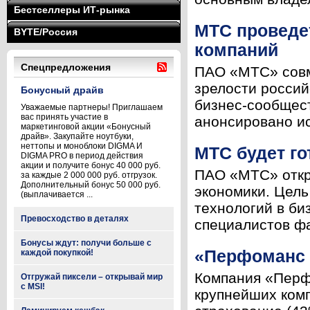
Бестселлеры ИТ-рынка
МТС проведе
BYTE/Россия
компаний
Спецпредложения
ПАО «МТС» совм
зрелости россий
Бонусный драйв
бизнес-сообщест
Уважаемые партнеры! Приглашаем
вас принять участие в
анонсировано ис
маркетинговой акции «Бонусный
драйв». Закупайте ноутбуки,
неттопы и моноблоки DIGMA И
МТС будет го
DIGMA PRO в период действия
акции и получите бонус 40 000 руб.
ПАО «МТС» откр
за каждые 2 000 000 руб. отгрузок.
Дополнительный бонус 50 000 руб.
экономики. Цел
(выплачивается ...
технологий в би
Превосходство в деталях
специалистов фа
Бонусы ждут: получи больше с
«Перфоманс Л
каждой покупкой!
Компания «Перф
Отгружай пиксели – открывай мир
с MSI!
крупнейших комп