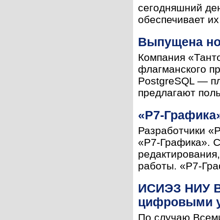
сегодняшний ден
обеспечивает их 
Выпущена но
Компания «Танто
флагманского пр
PostgreSQL — пл
предлагают поль
«Р7-Графика
Разработчики «
«Р7-Графика». С
редактирования
работы. «Р7-Гра
ИСИЭЗ НИУ В
цифровыми у
По случаю Всем