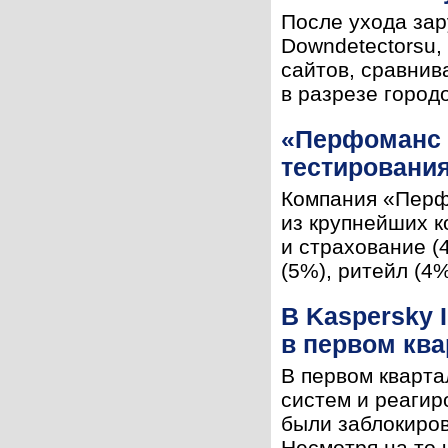
После ухода зар
Downdetectorsu,
сайтов, сравнив
в разрезе городо
«Перфоманс 
тестирования
Компания «Перф
из крупнейших к
и страхование (
(5%), ритейл (4
В Kaspersky 
в первом ква
В первом кварт
систем и реагир
были заблокиров
Несмотря на то ч