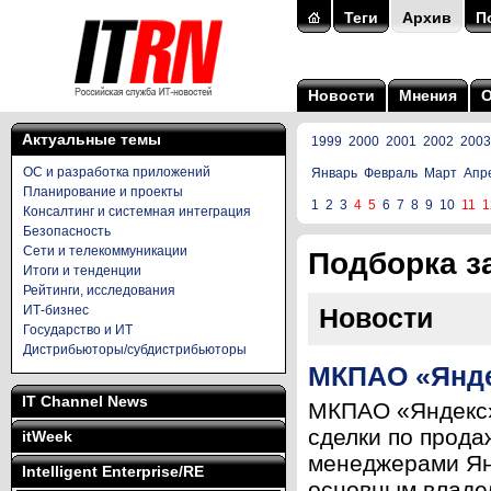
Теги
Архив
П
Новости
Мнения
Актуальные темы
1999
2000
2001
2002
2003
ОС и разработка приложений
Январь
Февраль
Март
Апр
Планирование и проекты
1
2
3
4
5
6
7
8
9
10
11
1
Консалтинг и системная интеграция
Безопасность
Сети и телекоммуникации
Подборка за
Итоги и тенденции
Рейтинги, исследования
ИТ-бизнес
Новости
Государство и ИТ
Дистрибьюторы/субдистрибьюторы
МКПАО «Янде
IT Channel News
МКПАО «Яндекс» 
сделки по прода
itWeek
менеджерами Ян
Intelligent Enterprise/RE
основным владе