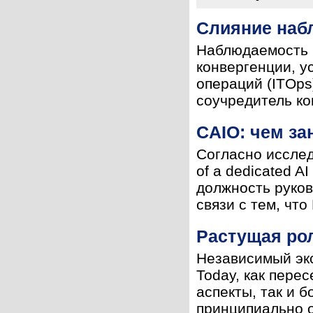
Слияние наб
Наблюдаемость (
конвергенции, у
операций (ITOps
соучредитель ко
CAIO: чем за
Согласно исследов
of a dedicated A
должность руков
связи с тем, что 
Растущая ро
Независимый экс
Today, как пере
аспекты, так и 
принципиально о