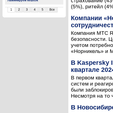
страхование (43
Ламинируем кешбэк
(5%), ритейл (4
1
2
3
4
5
Все
Компании «Н
сотрудничест
Компания МТС R
безопасности. Ц
учетом потребн
«Норникель» и М
В Kaspersky 
квартале 202
В первом кварт
систем и реагир
были заблокиров
Несмотря на то ч
В Новосибир