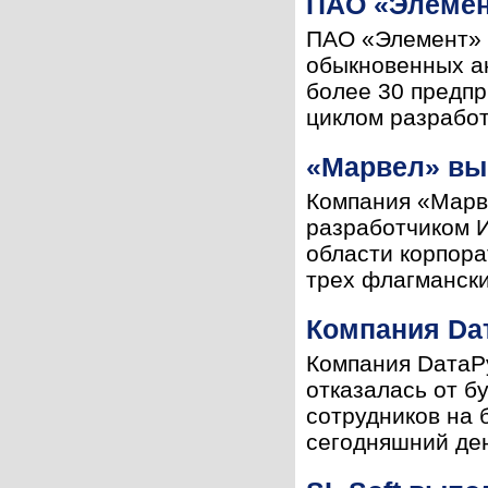
ПАО «Элемен
ПАО «Элемент» 
обыкновенных а
более 30 предпр
циклом разработ
«Марвел» вы
Компания «Марв
разработчиком И
области корпор
трех флагмански
Компания Dат
Компания DатаРу
отказалась от б
сотрудников на 
сегодняшний ден