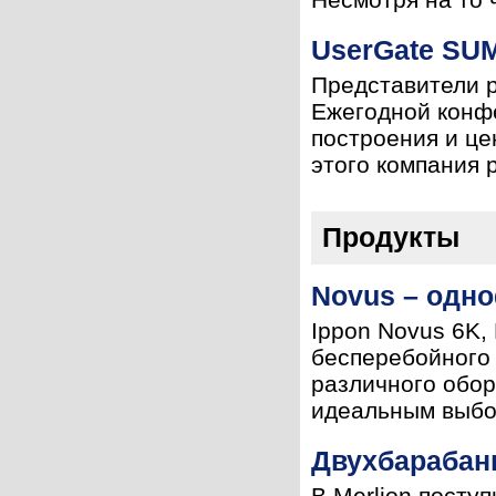
UserGate SU
Представители р
Ежегодной конф
построения и ц
этого компания 
Продукты
Novus – одно
Ippon Novus 6K,
бесперебойного 
различного обо
идеальным выбор
Двухбарабан
В Merlion посту