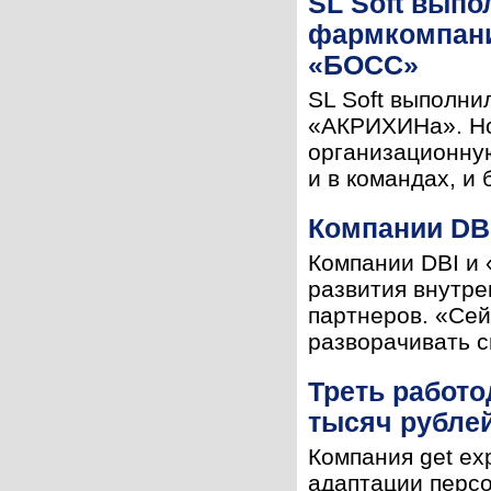
SL Soft вып
фармкомпани
«БОСС»
SL Soft выполни
«АКРИХИНа». Но
организационную
и в командах, и 
Компании DB
Компании DBI и 
развития внутре
партнеров. «Сей
разворачивать с
Треть работо
тысяч рубле
Компания get ex
адаптации персо