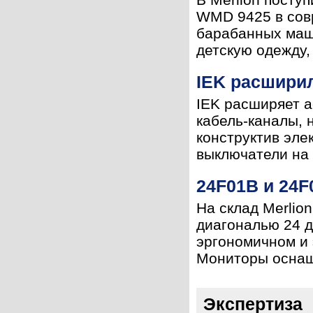
WMD 9425 в сов
барабанных маш
детскую одежду,
IEK расшири
IEK расширяет а
кабель-каналы, 
конструктив элек
выключатели на 
24F01B и 24F
На склад Merlio
диагональю 24 д
эргономичном и 
Мониторы оснаще
Экспертиза