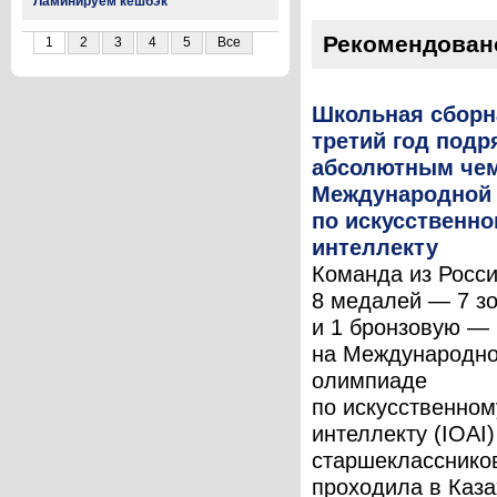
Ламинируем кешбэк
Рекомендован
1
2
3
4
5
Все
Школьная сборн
третий год подр
абсолютным че
Международной
по искусственн
интеллекту
Команда из Росс
8 медалей — 7 з
и 1 бронзовую —
на Международн
олимпиаде
по искусственном
интеллекту (IOAI
старшеклассников
проходила в Каза