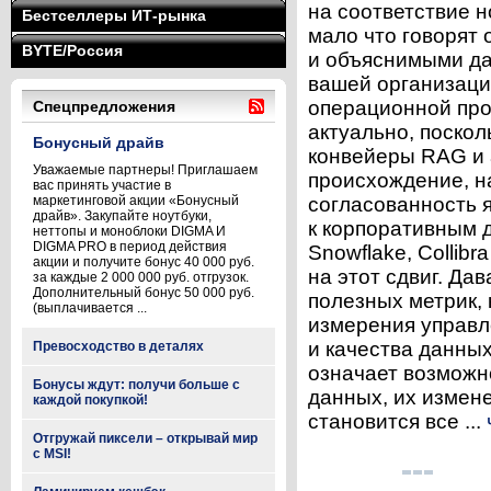
на соответствие 
Бестселлеры ИТ-рынка
мало что говорят
BYTE/Россия
и объяснимыми да
вашей организаци
операционной про
Спецпредложения
актуально, поско
Бонусный драйв
конвейеры RAG и 
Уважаемые партнеры! Приглашаем
происхождение, н
вас принять участие в
маркетинговой акции «Бонусный
согласованность 
драйв». Закупайте ноутбуки,
к корпоративным д
неттопы и моноблоки DIGMA И
DIGMA PRO в период действия
Snowflake, Collib
акции и получите бонус 40 000 руб.
на этот сдвиг. Да
за каждые 2 000 000 руб. отгрузок.
Дополнительный бонус 50 000 руб.
полезных метрик,
(выплачивается ...
измерения управл
и качества данны
Превосходство в деталях
означает возможн
Бонусы ждут: получи больше с
данных, их измене
каждой покупкой!
становится все ...
Отгружай пиксели – открывай мир
с MSI!