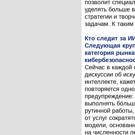
позволит специа
уделять больше 
стратегии и твор
задачам. К таким 
Кто следит за И
Следующая кру
категория рынка
кибербезопасно
Сейчас в каждой 
дискуссии об иск
интеллекте, кажет
повторяется одно
предупреждение:
выполнять бóльш
рутинной работы,
от услуг сократят
модели, основан
на численности п