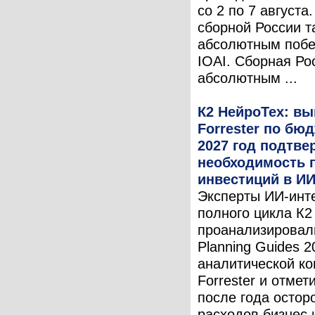
со 2 по 7 августа
сборной России т
абсолютным поб
IOAI. Сборная Ро
абсолютным ...
К2 НейроТех: в
Forrester по бю
2027 год подтв
необходимость 
инвестиций в И
Эксперты ИИ-инт
полного цикла К2
проанализировал
Planning Guides 2
аналитической к
Forrester и отмет
после года остор
расходов бизнес