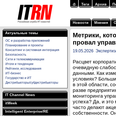
Теги
Архив
П
Новости
Мнения
Актуальные темы
Метрики, кот
ОС и разработка приложений
провал управ
Планирование и проекты
Консалтинг и системная интеграция
19.05.2026
Экспертиз
Безопасность
Сети и телекоммуникации
Расцвет корпорат
Итоги и тенденции
очевидную слабос
Рейтинги, исследования
данными. Как изм
ИТ-бизнес
Государство и ИТ
условиях? Больши
Дистрибьюторы/субдистрибьюторы
в этой области, с
разве предприяти
IT Channel News
мониторинга упра
успеха? Да, и это
itWeek
часто делают акц
Intelligent Enterprise/RE
собственности. О