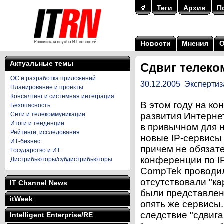
Теги
Архив
П
Новости
Мнения
Актуальные темы
Сдвиг телек
ОС и разработка приложений
30.12.2005
Экспертиз
Планирование и проекты
Консалтинг и системная интеграция
В этом году на к
Безопасность
Сети и телекоммуникации
развития Интернет
Итоги и тенденции
в привычном для 
Рейтинги, исследования
новые IP-сервисы
ИТ-бизнес
причем не обязате
Государство и ИТ
конференции по I
Дистрибьюторы/субдистрибьюторы
CompTek проводил
отсутствовали "к
IT Channel News
были представлен
itWeek
опять же сервисы.
следствие "сдвиг
Intelligent Enterprise/RE