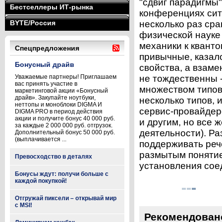
"сдвиг парадигмы"
Бестселлеры ИТ-рынка
конференциях сит
BYTE/Россия
несколько раз сра
физической науке
механики к кванто
Спецпредложения
привычные, казал
Бонусный драйв
свойства, а взаме
Уважаемые партнеры! Приглашаем
не тождественны 
вас принять участие в
множеством типов
маркетинговой акции «Бонусный
драйв». Закупайте ноутбуки,
несколько типов, 
неттопы и моноблоки DIGMA И
сервис-провайдер
DIGMA PRO в период действия
акции и получите бонус 40 000 руб.
и другим, но все 
за каждые 2 000 000 руб. отгрузок.
деятельности). Р
Дополнительный бонус 50 000 руб.
(выплачивается ...
поддерживать реч
размытым понятие
Превосходство в деталях
установления соед
Бонусы ждут: получи больше с
каждой покупкой!
Отгружай пиксели – открывай мир
с MSI!
Рекомендован