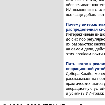
обеспечивает конте
ИИ-помощники стали
все чаще добавляют 
Почему интерактивн
распределённая си
Интерактивные видже
до сих пор регулярн
их разработке: кнопк
на самом деле, дей
этих проблем почти н
Пять шагов к реали
операционной усто
Дебора Камбе, менед
рассказывает на пор
практических шагов 
операционную устой
и усилить ИИ-триаж 