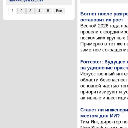
Ламинируем кешбэк
1
2
3
4
5
Все
Ботнет после разгр
остановит их рост
Весной 2026 года п
провели скоординир
нескольких крупных 
Примерно в тот же 
заметное сокращение
Forrester: будущее
на удивление практ
Искусственный инте
области безопасност
основной частью тог
приоритизируют и ус
активные инвестиции
Станет ли инженер
местом для ИИ?
Тим Янг, директор по
New Stack о том, ка