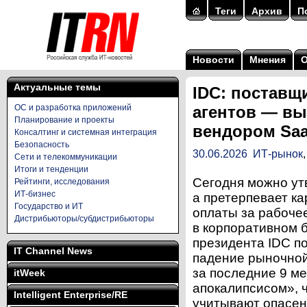
Теги
Архив
П
Новости
Мнения
Актуальные темы
IDC: поставщ
ОС и разработка приложений
агентов — вы
Планирование и проекты
вендором Sa
Консалтинг и системная интеграция
Безопасность
30.06.2026
ИТ-рынок
Сети и телекоммуникации
Итоги и тенденции
Сегодня можно утв
Рейтинги, исследования
ИТ-бизнес
а претерпевает к
Государство и ИТ
оплаты за рабоче
Дистрибьюторы/субдистрибьюторы
в корпоративном б
президента IDC п
IT Channel News
падение рыночной
за последние 9 м
itWeek
апокалипсисом», ч
Intelligent Enterprise/RE
учитывают опасен