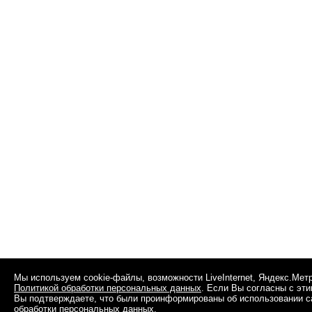
Мы используем cookie-файлы, возможности LiveInternet, Яндекс.Мет
Политикой обработки персональных данных
. Если Вы согласны с эт
Вы подтверждаете, что были проинформированы об использовании сай
обработки персональных данных
.