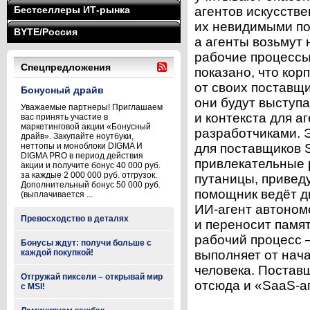
Бестселлеры ИТ-рынка
агентов искусстве
их невидимыми по
BYTE/Россия
а агенты возьмут 
рабочие процессы 
Спецпредложения
показано, что ко
от своих поставщи
Бонусный драйв
они будут выступа
Уважаемые партнеры! Приглашаем
и контекста для а
вас принять участие в
маркетинговой акции «Бонусный
разработчиками. 
драйв». Закупайте ноутбуки,
неттопы и моноблоки DIGMA И
для поставщиков 
DIGMA PRO в период действия
привлекательные 
акции и получите бонус 40 000 руб.
за каждые 2 000 000 руб. отгрузок.
путаницы, приведу
Дополнительный бонус 50 000 руб.
помощник ведёт ди
(выплачивается ...
ИИ-агент автоном
Превосходство в деталях
и переносит памят
рабочий процесс —
Бонусы ждут: получи больше с
каждой покупкой!
выполняет от нач
человека. Постав
Отгружай пиксели – открывай мир
отсюда и «SaaS-ап
с MSI!