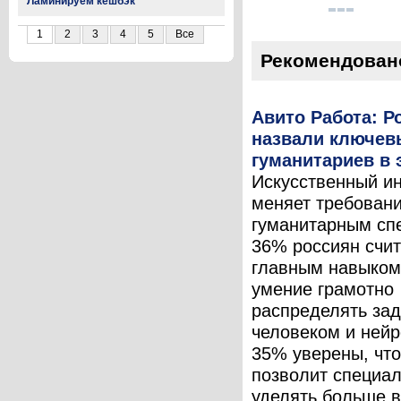
Ламинируем кешбэк
1
2
3
4
5
Все
Рекомендован
Авито Работа: Р
назвали ключев
гуманитариев в 
Искусственный и
меняет требовани
гуманитарным сп
36% россиян счит
главным навыком
умение грамотно
распределять за
человеком и нейр
35% уверены, чт
позволит специа
уделять больше 