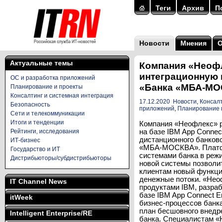
Теги
Архив
П
Новости
Мнения
Актуальные темы
Компания «Неоф
интеграционную 
ОС и разработка приложений
«Банка «МБА-М
Планирование и проекты
Консалтинг и системная интеграция
17.12.2020
Новости
,
Консалт
Безопасность
приложений
,
Планирование 
Сети и телекоммуникации
Итоги и тенденции
Компания «Неофлекс» 
Рейтинги, исследования
на базе IBM App Connec
дистанционного банков
ИТ-бизнес
«МБА-МОСКВА». Платфо
Государство и ИТ
системами банка в реж
Дистрибьюторы/субдистрибьюторы
новой системы позволи
клиентам новый функци
денежные потоки. «Неоф
IT Channel News
продуктами IBM, разра
базе IBM App Connect E
itWeek
бизнес-процессов банк
план бесшовного внед
Intelligent Enterprise/RE
банка. Специалистам 