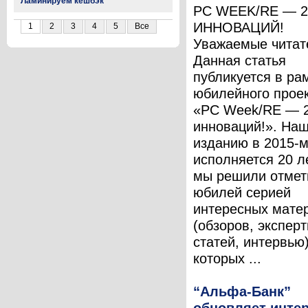
Ламинируем кешбэк
PC WEEK/RE — 2
ИННОВАЦИЙ!
1
2
3
4
5
Все
Уважаемые читат
Данная статья
публикуется в ра
юбилейного прое
«PC Week/RE — 2
инноваций!». На
изданию в 2015-
исполняется 20 ле
мы решили отмет
юбилей серией
интересных мате
(обзоров, экспер
статей, интервью)
которых ...
“Альфа-Банк”
обновляет интер