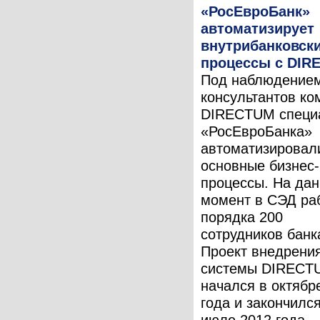
«РосЕвроБанк»
автоматизирует
внутрибанковск
процессы с DIR
Под наблюдение
консультантов ко
DIRECTUM специ
«РосЕвроБанка»
автоматизировал
основные бизнес-
процессы. На да
момент в СЭД ра
порядка 200
сотрудников банк
Проект внедрени
системы DIRECT
начался в октябр
года и закончился
июле 2012 года,