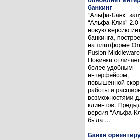
банкинг
“Альфа-Банк” зап
“Альфа-Клик” 2.0
новую версию инт
банкинга, постро
на платформе Or
Fusion Middleware
Новинка отличае
более удобным
интерфейсом,
повышенной скор
работы и расшир
возможностями д
клиентов. Преды
версия “Альфа-Кл
была ...
Банки ориентир