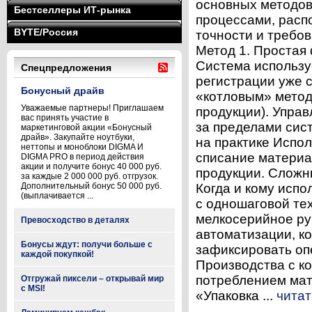
основных методов
Бестселлеры ИТ-рынка
процессами, расп
BYTE/Россия
точности и требов
Метод 1. Простая
Система использу
Спецпредложения
регистрации уже 
Бонусный драйв
«котловым» метод
Уважаемые партнеры! Приглашаем
продукции). Упра
вас принять участие в
за пределами сист
маркетинговой акции «Бонусный
драйв». Закупайте ноутбуки,
на практике Испо
неттопы и моноблоки DIGMA И
списание материа
DIGMA PRO в период действия
акции и получите бонус 40 000 руб.
продукции. Сложн
за каждые 2 000 000 руб. отгрузок.
Дополнительный бонус 50 000 руб.
Когда и кому испо
(выплачивается ...
с одношаговой те
мелкосерийное ру
Превосходство в деталях
автоматизации, к
Бонусы ждут: получи больше с
зафиксировать опе
каждой покупкой!
Производства с ко
потреблением мат
Отгружай пиксели – открывай мир
с MSI!
«Упаковка ...
читат