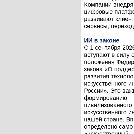
Компании внедря
цифровые платф
развивают клиен
сервисы, переходя
ИИ в законе
С 1 сентября 202
вступают в силу 
положения Федер
закона «О подде
развития техноло
искусственного и
России». Это важ
формированию
цивилизованного
искусственного и
нашей стране. В
определено само
«искусственный