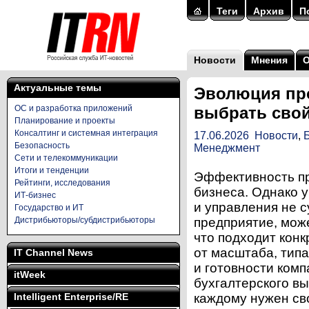
Теги
Архив
П
Новости
Мнения
Актуальные темы
Эволюция про
ОС и разработка приложений
выбрать свой
Планирование и проекты
Консалтинг и системная интеграция
17.06.2026
Новости
,
Безопасность
Менеджмент
Сети и телекоммуникации
Итоги и тенденции
Эффективность пр
Рейтинги, исследования
бизнеса. Однако 
ИТ-бизнес
и управления не с
Государство и ИТ
Дистрибьюторы/субдистрибьюторы
предприятие, може
что подходит кон
от масштаба, тип
IT Channel News
и готовности комп
itWeek
бухгалтерского в
Intelligent Enterprise/RE
каждому нужен св