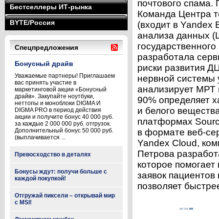
почтового спама. 
Бестселлеры ИТ-рынка
Команда Центра т
BYTE/Россия
(входит в Yandex 
анализа данных (
государственного
Спецпредложения
разработала серв
Бонусный драйв
риски развития Д
Уважаемые партнеры! Приглашаем
нервной системы 
вас принять участие в
анализирует МРТ 
маркетинговой акции «Бонусный
драйв». Закупайте ноутбуки,
90% определяет х
неттопы и моноблоки DIGMA И
и белого веществ
DIGMA PRO в период действия
акции и получите бонус 40 000 руб.
платформах Source
за каждые 2 000 000 руб. отгрузок.
Дополнительный бонус 50 000 руб.
в формате веб-се
(выплачивается ...
Yandex Cloud, ком
Петрова разработ
Превосходство в деталях
которое помогает 
Бонусы ждут: получи больше с
заявок пациентов 
каждой покупкой!
позволяет быстрее
Отгружай пиксели – открывай мир
с MSI!