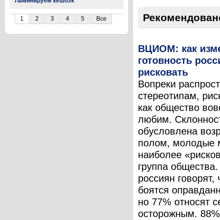
Ламинируем кешбэк
Рекомендован
1
2
3
4
5
Все
ВЦИОМ: как изм
готовность росс
рисковать
Вопреки распрос
стереотипам, рис
как общество вов
любим. Склонност
обусловлена воз
полом, молодые
наиболее «риско
группа общества
россиян говорят, 
боятся оправданн
но 77% относят с
осторожным. 88% 