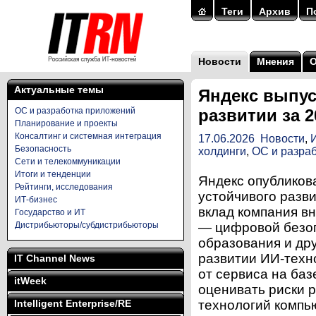
Теги
Архив
П
Новости
Мнения
Актуальные темы
Яндекс выпус
ОС и разработка приложений
развитии за 2
Планирование и проекты
Консалтинг и системная интеграция
17.06.2026
Новости
,
Безопасность
холдинги
,
ОС и разра
Сети и телекоммуникации
Итоги и тенденции
Яндекс опубликова
Рейтинги, исследования
устойчивого разви
ИТ-бизнес
вклад компания в
Государство и ИТ
Дистрибьюторы/субдистрибьюторы
— цифровой безоп
образования и дру
развитии ИИ-техн
IT Channel News
от сервиса на баз
itWeek
оценивать риски 
Intelligent Enterprise/RE
технологий компь