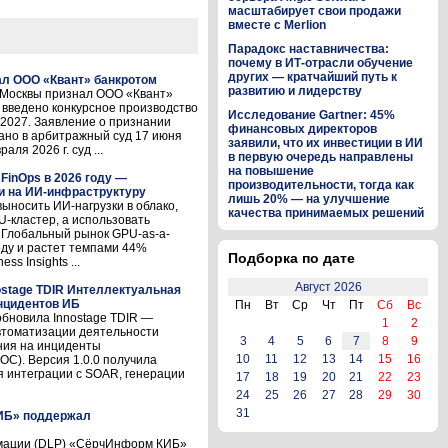
масштабирует свои продажи
вместе с Merlion
Парадокс наставничества:
почему в ИТ-отрасли обучение
других — кратчайший путь к
л ООО «Квант» банкротом
развитию и лидерству
д Москвы признал ООО «Квант»
 введено конкурсное производство
Исследование Gartner: 45%
.2027. Заявление о признании
финансовых директоров
ано в арбитражный суд 17 июня
заявили, что их инвестиции в ИИ
ля 2026 г. суд ...
в первую очередь направлены
на повышение
FinOps в 2026 году —
производительности, тогда как
и на ИИ-инфраструктуру
лишь 20% — на улучшение
выносить ИИ-нагрузки в облако,
качества принимаемых решений
-кластер, а использовать
 Глобальный рынок GPU-as-a-
году и растет темпами 44%
Подборка по дате
ss Insights ...
Август 2026
ostage TDIR Интеллектуальная
нцидентов ИБ
Пн
Вт
Ср
Чт
Пт
Сб
Вс
обновила Innostage TDIR —
1
2
втоматизации деятельности
3
4
5
6
7
8
9
ния на инциденты
10
11
12
13
14
15
16
C). Версия 1.0.0 получила
 интеграции с SOAR, генерации
17
18
19
20
21
22
23
24
25
26
27
28
29
30
31
ИБ» поддержал
рмации (DLP) «СёрчИнформ КИБ»