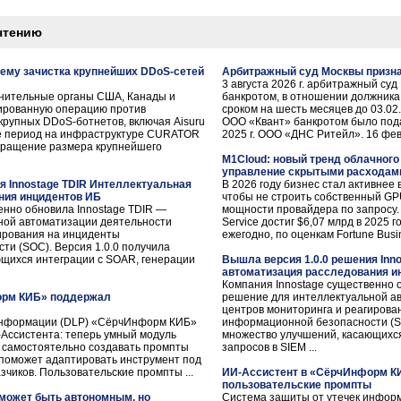
чтению
чему зачистка крупнейших DDoS-сетей
Арбитражный суд Москвы призна
3 августа 2026 г. арбитражный су
анительные органы США, Канады и
банкротом, в отношении должника
ированную операцию против
сроком на шесть месяцев до 03.02
крупных DDoS-ботнетов, включая Aisuru
ООО «Квант» банкротом было под
же период на инфраструктуре CURATOR
2025 г. ООО «ДНС Ритейл». 16 февра
кращение размера крупнейшего
M1Cloud: новый тренд облачного 
управление скрытыми расходам
я Innostage TDIR Интеллектуальная
В 2026 году бизнес стал активнее 
ния инцидентов ИБ
чтобы не строить собственный GPU
енно обновила Innostage TDIR —
мощности провайдера по запросу.
ной автоматизации деятельности
Service достиг $6,07 млрд в 2025 
ирования на инциденты
ежегодно, по оценкам Fortune Busine
и (SOC). Версия 1.0.0 получила
щихся интеграции с SOAR, генерации
Вышла версия 1.0.0 решения Inn
автоматизация расследования и
Компания Innostage существенно 
орм КИБ» поддержал
решение для интеллектуальной а
центров мониторинга и реагирова
информации (DLP) «СёрчИнформ КИБ»
информационной безопасности (SO
Ассистента: теперь умный модуль
множество улучшений, касающихся
 самостоятельно создавать промпты
запросов в SIEM ...
 поможет адаптировать инструмент под
чиков. Пользовательские промпты ...
ИИ-Ассистент в «СёрчИнформ К
пользовательские промпты
 может быть автономным, но
Система защиты от утечек инфо