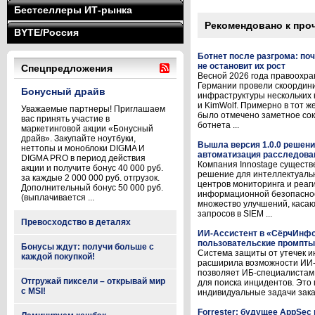
Бестселлеры ИТ-рынка
Рекомендовано к про
BYTE/Россия
Ботнет после разгрома: по
не остановит их рост
Спецпредложения
Весной 2026 года правоохр
Германии провели скоордин
Бонусный драйв
инфраструктуры нескольких 
и KimWolf. Примерно в тот 
Уважаемые партнеры! Приглашаем
было отмечено заметное со
вас принять участие в
ботнета ...
маркетинговой акции «Бонусный
драйв». Закупайте ноутбуки,
Вышла версия 1.0.0 решени
неттопы и моноблоки DIGMA И
автоматизация расследова
DIGMA PRO в период действия
Компания Innostage существ
акции и получите бонус 40 000 руб.
решение для интеллектуаль
за каждые 2 000 000 руб. отгрузок.
центров мониторинга и реаг
Дополнительный бонус 50 000 руб.
информационной безопасност
(выплачивается ...
множество улучшений, касаю
запросов в SIEM ...
Превосходство в деталях
ИИ-Ассистент в «СёрчИнф
пользовательские промпты
Бонусы ждут: получи больше с
Система защиты от утечек 
каждой покупкой!
расширила возможности ИИ-
позволяет ИБ-специалистам
Отгружай пиксели – открывай мир
для поиска инцидентов. Это
с MSI!
индивидуальные задачи заказ
Forrester: будущее AppSec