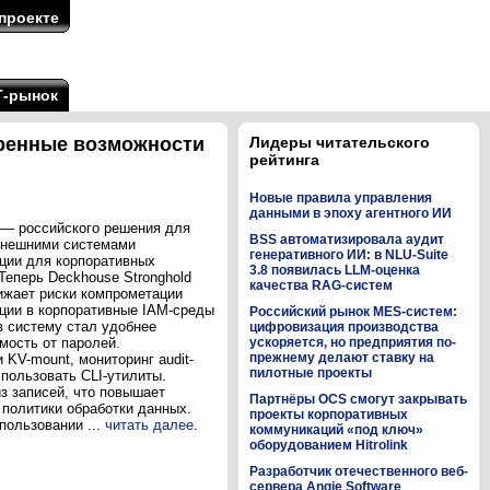
проекте
Т-рынок
иренные возможности
Лидеры читательского
рейтинга
Новые правила управления
данными в эпоху агентного ИИ
 — российского решения для
BSS автоматизировала аудит
 внешними системами
генеративного ИИ: в NLU-Suite
ции для корпоративных
3.8 появилась LLM-оценка
еперь Deckhouse Stronghold
качества RAG-систем
ижает риски компрометации
ации в корпоративные IAM-среды
Российский рынок MES-систем:
в систему стал удобнее
цифровизация производства
мость от паролей.
ускоряется, но предприятия по-
прежнему делают ставку на
KV-mount, мониторинг audit-
пилотные проекты
пользовать CLI-утилиты.
з записей, что повышает
Партнёры OCS смогут закрывать
политики обработки данных.
проекты корпоративных
пользовании ...
читать далее
.
коммуникаций «под ключ»
оборудованием Hitrolink
Разработчик отечественного веб-
сервера Angie Software