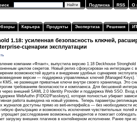
оиск
Подписка
RSS
О 
Обзоры
Карьера
Продукты
Экспертиза
Решения
И
hold 1.18: усиленная безопасность ключей, расш
terprise-сценарии эксплуатации
сть
вление компании «Флант», выпустила версию 1.18 Deckhouse Stronghold
изненным циклом секретов. Новый релиз сфокусирован на интеграции с
ирении возможностей аудита и внедрении удобных сценариев эксплуата
ововведение версии — поддержка управляемых ключей (Managed Keys). Т
и KMS, не размещая приватные ключи внутри своего хранилища. Это сн
строгим требованиям безопасности и комплаенса. Для бесшовной интегр
через внешний SAML 2.0 Identity Provider и поддержка Web SSO. Вход 
ддержке WebAuthn (FIDO2/Passkeys), которая полностью убирает зависи
вная работа выведена на новый уровень. Теперь параметры репликации 
ых журналов доступны прямо из веб-интерфейса — без необходимости ис
гибкую фильтрацию и возможность исключения чувствительных полей и
, упрощает расследование возможных инцидентов и помогает соблюдать 
ает загрузку внешних плагинов в контейнерном исполнении. Ранее при ис