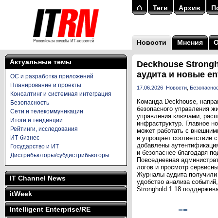
Теги
Архив
П
Новости
Мнения
Актуальные темы
Deckhouse Strong
аудита и новые en
ОС и разработка приложений
Планирование и проекты
17.06.2026
Новости
,
Безопасно
Консалтинг и системная интеграция
Команда Deckhouse, напра
Безопасность
безопасного управления ж
Сети и телекоммуникации
управления ключами, расш
Итоги и тенденции
инфраструктур. Главное н
Рейтинги, исследования
может работать с внешним
ИТ-бизнес
и упрощает соответствие 
добавлены аутентификация 
Государство и ИТ
и безопаснее благодаря по
Дистрибьюторы/субдистрибьюторы
Повседневная администрати
логов и просмотр сервисн
Журналы аудита получили 
IT Channel News
удобство анализа событий
Stronghold 1.18 поддержив
itWeek
Intelligent Enterprise/RE