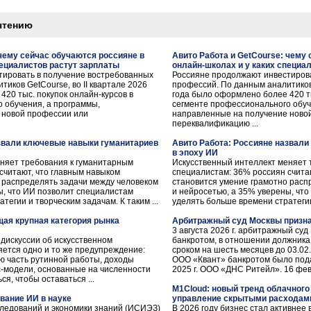
чтению
 чему сейчас обучаются россияне в
Авито Работа и GetCourse: чему
пециалистов растут зарплаты
онлайн-школах и у каких специа
тировать в получение востребованных
Россияне продолжают инвестиров
иков GetCourse, во II квартале 2026
профессий. По данным аналитиков 
420 тыс. покупок онлайн-курсов в
года было оформлено более 420 ты
 обучения, а программы,
сегменте профессионального обуч
 новой профессии или
направленные на получение ново
переквалификацию ...
азвали ключевые навыки гуманитариев
Авито Работа: Россияне назвал
в эпоху ИИ
няет требования к гуманитарным
Искусственный интеллект меняет 
считают, что главным навыком
специалистам: 36% россиян счита
 распределять задачи между человеком
становится умение грамотно расп
ы, что ИИ позволит специалистам
и нейросетью, а 35% уверены, чт
тегии и творческим задачам. К таким ...
уделять больше времени стратегии 
ая крупная категория рынка
Арбитражный суд Москвы призна
3 августа 2026 г. арбитражный су
 дискуссии об искусственном
банкротом, в отношении должника
яется одно и то же предупреждение:
сроком на шесть месяцев до 03.02
ю часть рутинной работы, доходы
ООО «Квант» банкротом было под
ес-модели, основанные на численности
2025 г. ООО «ДНС Ритейл». 16 февра
я, чтобы оставаться ...
M1Cloud: новый тренд облачного 
ание ИИ в науке
управление скрытыми расходам
следований и экономики знаний (ИСИЭЗ)
В 2026 году бизнес стал активнее 