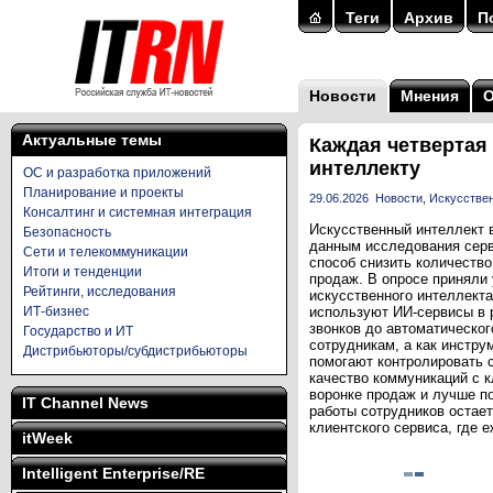
Теги
Архив
П
Новости
Мнения
Актуальные темы
Каждая четвертая
интеллекту
ОС и разработка приложений
Планирование и проекты
29.06.2026
Новости
,
Искусствен
Консалтинг и системная интеграция
Искусственный интеллект в
Безопасность
данным исследования серв
Сети и телекоммуникации
способ снизить количество
Итоги и тенденции
продаж. В опросе приняли
Рейтинги, исследования
искусственного интеллект
ИТ-бизнес
используют ИИ-сервисы в 
звонков до автоматическог
Государство и ИТ
сотрудникам, а как инстру
Дистрибьюторы/субдистрибьюторы
помогают контролировать 
качество коммуникаций с 
воронке продаж и лучше по
IT Channel News
работы сотрудников остает
клиентского сервиса, где 
itWeek
Intelligent Enterprise/RE