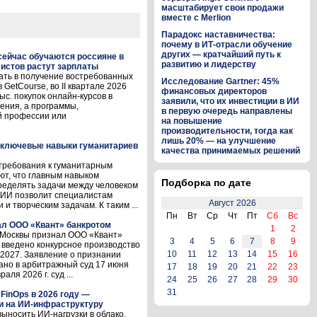
масштабирует свои продажи
вместе с Merlion
Парадокс наставничества:
почему в ИТ-отрасли обучение
других — кратчайший путь к
 сейчас обучаются россияне в
развитию и лидерству
листов растут зарплаты
ать в получение востребованных
Исследование Gartner: 45%
GetCourse, во II квартале 2026
финансовых директоров
с. покупок онлайн-курсов в
заявили, что их инвестиции в ИИ
ения, а программы,
в первую очередь направлены
й профессии или
на повышение
производительности, тогда как
лишь 20% — на улучшение
и ключевые навыки гуманитариев
качества принимаемых решений
требования к гуманитарным
ют, что главным навыком
Подборка по дате
ределять задачи между человеком
о ИИ позволит специалистам
Август 2026
и творческим задачам. К таким ...
Пн
Вт
Ср
Чт
Пт
Сб
Вс
л ООО «Квант» банкротом
1
2
д Москвы признал ООО «Квант»
3
4
5
6
7
8
9
 введено конкурсное производство
10
11
12
13
14
15
16
.2027. Заявление о признании
ано в арбитражный суд 17 июня
17
18
19
20
21
22
23
ля 2026 г. суд ...
24
25
26
27
28
29
30
31
FinOps в 2026 году —
и на ИИ-инфраструктуру
выносить ИИ-нагрузки в облако,