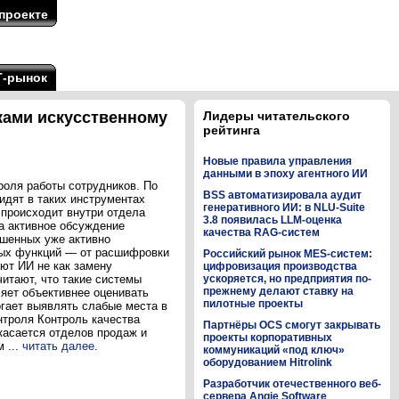
проекте
Т-рынок
ками искусственному
Лидеры читательского
рейтинга
Новые правила управления
данными в эпоху агентного ИИ
роля работы сотрудников. По
BSS автоматизировала аудит
идят в таких инструментах
генеративного ИИ: в NLU-Suite
 происходит внутри отдела
3.8 появилась LLM-оценка
а активное обсуждение
качества RAG-систем
ошенных уже активно
ных функций — от расшифровки
Российский рынок MES-систем:
ют ИИ не как замену
цифровизация производства
читают, что такие системы
ускоряется, но предприятия по-
прежнему делают ставку на
яет объективнее оценивать
пилотные проекты
огает выявлять слабые места в
нтроля Контроль качества
Партнёры OCS смогут закрывать
касается отделов продаж и
проекты корпоративных
 ...
читать далее
.
коммуникаций «под ключ»
оборудованием Hitrolink
Разработчик отечественного веб-
сервера Angie Software