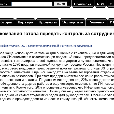
оиск
Подписка
RSS
О 
Обзоры
Карьера
Продукты
Экспертиза
Решения
И
 компания готова передать контроль за сотрудни
ный интеллект
,
ОС и разработка приложений
,
Рейтинги, исследования
се чаще используют не только для общения с клиентами, но и для конт
иса ИИ-аналитики и автоматизации продаж «Аихаб», предприниматели в
 ошибок, контролировать соблюдение стандартов и лучше понимать, что
 участие 1370 предпринимателей из крупных городов России. Несмотря н
а, массового внедрения таких решений пока не произошло. Лишь 8% опр
работе с клиентами. Еще 52% находятся на этапе тестирования отдель
о анализа разговоров. При этом предприниматели все чаще рассматрива
мент контроля и анализа. По данным исследования, 22% респондентов с
соблюдение стандартов работы, а еще четверть отмечают, что ИИ позвол
клиентами. Кроме того, 20% опрошенных уверены, что ИИ-аналитика пом
нимать потребности клиентов. Почему бизнесу недостаточно ручного ко
ся одной из самых трудоемких задач для руководителей. Особенно это 
ежедневно проходят десятки или сотни коммуникаций. «Многим компаниям