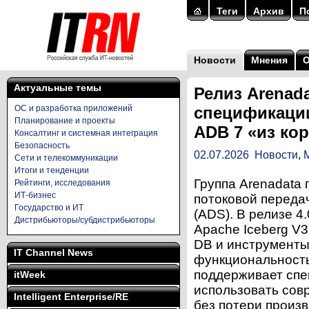
Теги
Архив
П
Новости
Мнения
Актуальные темы
Релиз Arenada
ОС и разработка приложений
спецификации
Планирование и проекты
ADB 7 «из ко
Консалтинг и системная интеграция
Безопасность
02.07.2026
Новости
,
Сети и телекоммуникации
Итоги и тенденции
Группа Arenadata
Рейтинги, исследования
ИТ-бизнес
потоковой передач
Государство и ИТ
(ADS). В релизе 
Дистрибьюторы/субдистрибьюторы
Apache Iceberg V3
DB и инструменты
IT Channel News
функциональность 
поддерживает спе
itWeek
использовать сов
Intelligent Enterprise/RE
без потери произ