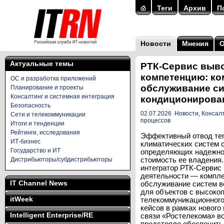
Теги
Архив
П
Новости
Мнения
Актуальные темы
РТК-Сервис выво
компетенцию: ко
ОС и разработка приложений
обслуживание си
Планирование и проекты
Консалтинг и системная интеграция
кондиционирова
Безопасность
02.07.2026
Новости
,
Консалт
Сети и телекоммуникации
процессов
Итоги и тенденции
Рейтинги, исследования
Эффективный отвод теп
ИТ-бизнес
климатических систем 
Государство и ИТ
определяющих надежно
Дистрибьюторы/субдистрибьюторы
стоимость ее владения.
интегратор РТК-Сервис
деятельности — компл
IT Channel News
обслуживание систем в
для объектов с высок
itWeek
телекоммуникационного
кейсов в рамках нового
Intelligent Enterprise/RE
связи «Ростелекома» в