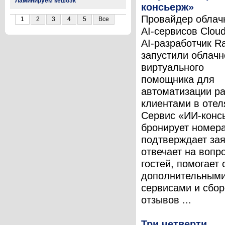
Ламинируем кешбэк
консьерж»
Провайдер облач
1
2
3
4
5
Все
AI-сервисов Cloud
AI-разработчик Ra
запустили облачн
виртуального
помощника для
автоматизации ра
клиентами в отел
Сервис «ИИ-конс
бронирует номера
подтверждает зая
отвечает на вопр
гостей, помогает 
дополнительным
сервисами и сбо
отзывов ...
Три четверти