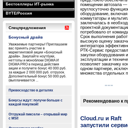
предстояло обеспечить
Бестселлеры ИТ-рынка
помещении автозала — 
круглосуточно функцио
BYTE/Россия
оборудование, включая
коммутаторы и мульти
заключалась в необход
проектной документации
Спецпредложения
потребовало от команд
Срок выполнения работ 
Бонусный драйв
высокую оценку заказчи
Уважаемые партнеры! Приглашаем
интегратора эффективн
вас принять участие в
РТК-Сервис предоставля
маркетинговой акции «Бонусный
закупки оборудования 
драйв». Закупайте ноутбуки,
эксплуатации и технич
неттопы и моноблоки DIGMA И
позволяет заказчику ко
DIGMA PRO в период действия
акции и получите бонус 40 000 руб.
одном партнере, исключ
за каждые 2 000 000 руб. отгрузок.
множества отдельных по
Дополнительный бонус 50 000 руб.
(выплачивается ...
Превосходство в деталях
Бонусы ждут: получи больше с
Рекомендовано к 
каждой покупкой!
Отгружай пиксели – открывай мир
Cloud.ru и Raft
с MSI!
запустили серви