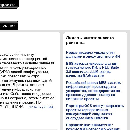
проекте
Т-рынок
Лидеры читательского
рейтинга
Новые правила управления
вательский институт
данными в эпоху агентного ИИ
м из ведущих предприятий
е технической основы решения
BSS автоматизировала аудит
логии и коммуникационные
генеративного ИИ: в NLU-Suite
(VPN) любой конфигурации,
3.8 появилась LLM-оценка
качества RAG-систем
Net позволяет быстро
телекоммуникационных сетей,
Российский рынок MES-систем:
ганах. В рамках данного
цифровизация производства
тевую инфраструктуру,
ускоряется, но предприятия по-
ацию. Собственно внедрение
прежнему делают ставку на
но и настроено, затем система
пилотные проекты
ромышленный режим. По
Партнёры OCS смогут закрывать
 ФГУП ВНИИА ...
читать далее
.
проекты корпоративных
коммуникаций «под ключ»
оборудованием Hitrolink
Парадокс наставничества:
почему в ИТ-отрасли обучение