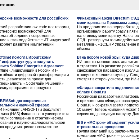
чтению
нерские возможности для российских
Финансовый архив Directum СЭД
мониторинга на Приокском заво
ский разработчик low-code платформы,
На предприятии по переработке 
ртнерских возможностей для
организовали работу сразу в пяти
рамма объединяет современные
налоговому мониторингу. На основ
ение и взаимодействие с ИТ-индустрией
СЭД+ развернули взаимодействие
скоряет развитие компетенций
металлов», «1С:ERP Управление 
обмена ...
ftline) помогла Ирбитскому
BI на пороге новой эры: куда дв
Т-инфраструктуру и получить
ИИ-агенты меняют роль аналитик
иса Softline Enterprise Agreement
в стратегов. Но развитие российс
tline), лидирующий в России ИТ-
сдерживается парадоксом изоляци
г в области цифровой трансформации и
в новую технологическую эру. Сег
ти, реализовала проект для
смотрят в сторону систем, где ИИ-а
 Специалисты «Софтлайн Решений»
зчику программные продукты
«Флида» сократила подключение 
облаке Cloud.ru
Российский разработчик платформ
 BPMSoft договорились о
и приложениях «Флида» развернул
тельной и научной сферах
Cloud.ru и сократил время подгот
 ИТ-холдинг LANSOFT) и факультет
10 минут. Теперь компания может
нализа (НАБ) Финансового университета
сервис под растущую нагрузку. Для
чили соглашение о стратегическом
зования и научно-исследовательской
IBS и «МСтрой» объединят усил
во предусматривает совместное ...
строительных процессов
Группа компаний IBS заключила с
компанией «МСтрой» — российски