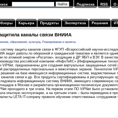
оиск
Подписка
RSS
О 
Обзоры
Карьера
Продукты
Экспертиза
Решения
И
защитила каналы связи ВНИИА
нение, образование, культура
,
Планирование и проекты
 систему защиты каналов связи в ФГУП «Всероссийский научно-исследо
ИА ведет работы по оборонной и гражданской тематике и является одни
ии по атомной энергии «Росатом», входящим в ДР ЯБП и ВЭУ. В качеств
роизводства российской компании «ИнфоТеКС» (Информационные техно
и ViPNet, предназначены для создания виртуальных защищенных сетей 
ой распределенных персональных и межсетевых экранов. Технология ViP
 решения на базе имеющихся информационных систем, ведомственных 
каналов связи и др. Все продукты сертифицированы в регулирующих ор
бследовала информационную систему ВНИИА, имеющего современную се
ощадок в Москве и разработала организационно-техническую документ
Net проходило в три этапа. На первом этапе ПО ViPNet было установле
шла опытную эксплуатацию, а на третьем этапе – была переведена в п
циалисты LETA IT-company провели обучение ответственных сотрудников