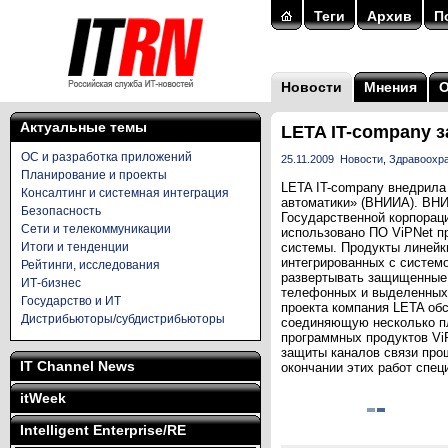
Теги
Архив
П
Новости
Мнения
Актуальные темы
LETA IT-company 
ОС и разработка приложений
25.11.2009
Новости
,
Здравоохра
Планирование и проекты
LETA IT-company внедрила
Консалтинг и системная интеграция
автоматики» (ВНИИА). ВНИ
Безопасность
Государственной корпорац
Сети и телекоммуникации
использовано ПО ViPNet п
Итоги и тенденции
системы. Продукты линейк
интегрированных с систем
Рейтинги, исследования
развертывать защищенные
ИТ-бизнес
телефонных и выделенных 
Государство и ИТ
проекта компания LETA о
Дистрибьюторы/субдистрибьюторы
соединяющую несколько пл
программных продуктов ViP
защиты каналов связи про
IT Channel News
окончании этих работ спе
itWeek
Intelligent Enterprise/RE