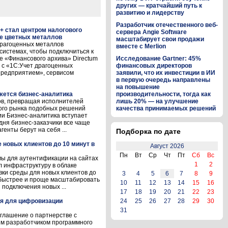
других — кратчайший путь к
развитию и лидерству
Разработчик отечественного веб-
+ стал центром налогового
сервера Angie Software
де цветных металлов
масштабирует свои продажи
драгоценных металлов
вместе с Merlion
 системах, чтобы подключиться к
е «Финансового архива» Directum
Исследование Gartner: 45%
 с «1С:Учет драгоценных
финансовых директоров
предприятием», сервисом
заявили, что их инвестиции в ИИ
в первую очередь направлены
на повышение
ижется бизнес-аналитика
производительности, тогда как
ов, превращая исполнителей
лишь 20% — на улучшение
кого рынка подобных решений
качества принимаемых решений
и Бизнес-аналитика вступает
одня бизнес-заказчики все чаще
генты берут на себя ...
Подборка по дате
новых клиентов до 10 минут в
Август 2026
Пн
Вт
Ср
Чт
Пт
Сб
Вс
ы для аутентификации на сайтах
1
2
 инфраструктуру в облаке
овки среды для новых клиентов до
3
4
5
6
7
8
9
 быстрее и проще масштабировать
10
11
12
13
14
15
16
 подключения новых ...
17
18
19
20
21
22
23
ия для цифровизации
24
25
26
27
28
29
30
31
оглашение о партнерстве с
м разработчиком программного