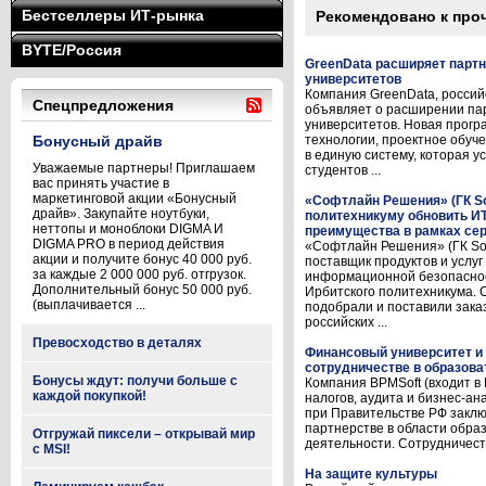
Бестселлеры ИТ-рынка
Рекомендовано к про
BYTE/Россия
GreenData расширяет парт
университетов
Компания GreenData, россий
Спецпредложения
объявляет о расширении па
университетов. Новая прог
Бонусный драйв
технологии, проектное обуч
в единую систему, которая у
Уважаемые партнеры! Приглашаем
студентов ...
вас принять участие в
маркетинговой акции «Бонусный
«Софтлайн Решения» (ГК So
драйв». Закупайте ноутбуки,
политехникуму обновить И
неттопы и моноблоки DIGMA И
преимущества в рамках серв
DIGMA PRO в период действия
«Софтлайн Решения» (ГК Sof
акции и получите бонус 40 000 руб.
поставщик продуктов и услу
за каждые 2 000 000 руб. отгрузок.
информационной безопаснос
Дополнительный бонус 50 000 руб.
Ирбитского политехникума.
(выплачивается ...
подобрали и поставили зака
российских ...
Превосходство в деталях
Финансовый университет и
сотрудничестве в образова
Бонусы ждут: получи больше с
Компания BPMSoft (входит в
каждой покупкой!
налогов, аудита и бизнес-а
при Правительстве РФ заклю
партнерстве в области обра
Отгружай пиксели – открывай мир
деятельности. Сотрудничест
с MSI!
На защите культуры