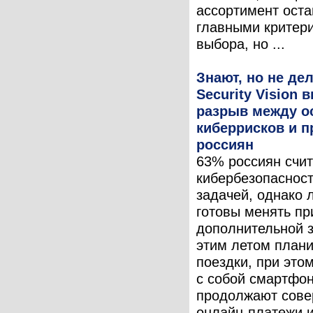
ассортимент ост
главными критер
выбора, но ...
Знают, но не де
Security Vision 
разрыв между о
киберрисков и 
россиян
63% россиян счи
кибербезопасност
задачей, однако
готовы менять пр
дополнительной 
этим летом план
поездки, при это
с собой смартфон
продолжают сове
онлайн-платежи и