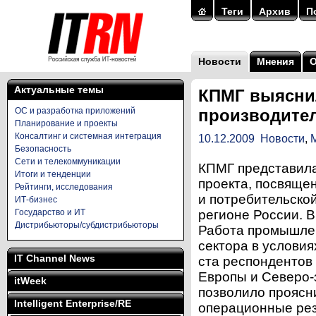
Теги
Архив
П
Новости
Мнения
Актуальные темы
КПМГ выясни
ОС и разработка приложений
производите
Планирование и проекты
Консалтинг и системная интеграция
10.12.2009
Новости
,
Безопасность
Сети и телекоммуникации
КПМГ представила
Итоги и тенденции
проекта, посвяще
Рейтинги, исследования
и потребительско
ИТ-бизнес
Государство и ИТ
регионе России. 
Дистрибьюторы/субдистрибьюторы
Работа промышлен
сектора в условия
IT Channel News
ста респондентов
Европы и Северо-
itWeek
позволило проясн
Intelligent Enterprise/RE
операционные рез