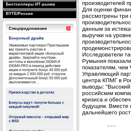
производителей п
Бестселлеры ИТ-рынка
Для оценки финан
BYTE/Россия
рассмотрены три о
производительнос
данным за истекш
Спецпредложения
выручки на уровне
Бонусный драйв
производительнос
Уважаемые партнеры! Приглашаем
продемонстрирова
вас принять участие в
маркетинговой акции «Бонусный
Исследователи так
драйв». Закупайте ноутбуки,
Румыния показали
неттопы и моноблоки DIGMA И
DIGMA PRO в период действия
показателям, чем
акции и получите бонус 40 000 руб.
Управляющий парт
за каждые 2 000 000 руб. отгрузок.
Дополнительный бонус 50 000 руб.
центра КПМГ в Ро
(выплачивается ...
выводы: "Высокий
российским компа
Превосходство в деталях
кризиса и обеспеч
Бонусы ждут: получи больше с
будущем. Вместе с
каждой покупкой!
дальнейшего роста
Отгружай пиксели – открывай мир
с MSI!