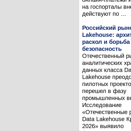
на госпорталы вн
действуют по ...
Российский рыно
Lakehouse: арх
раскол и борьба
безопасность
Отечественный р
аналитических х
данных класса Da
Lakehouse преод
пилотных проекто
перешел в фазу
промышленных в
Исследование
«Отечественные 
Data Lakehouse К
2026» выявило