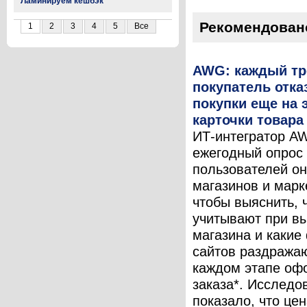
Ламинируем кешбэк
Рекомендован
1
2
3
4
5
Все
AWG: каждый тр
покупатель отка
покупки еще на 
карточки товара
ИТ-интегратор A
ежегодный опрос
пользователей он
магазинов и марк
чтобы выяснить, 
учитывают при в
магазина и какие
сайтов раздража
каждом этапе оф
заказа*. Исследо
показало, что цен