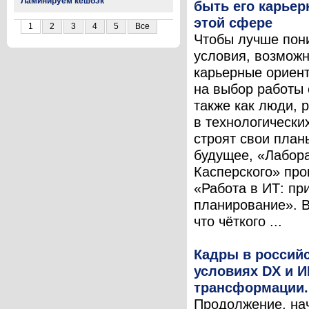
Ламинируем кешбэк
быть его карьер
этой сфере
1
2
3
4
5
Все
Чтобы лучше пони
условия, возможн
карьерные ориен
на выбор работы 
также как люди,
в технологически
строят свои план
будущее, «Лабор
Касперского» про
«Работа в ИТ: пр
планирование». 
что чёткого ...
Кадры в россий
условиях DX и И
трансформации. 
Продолжение, на