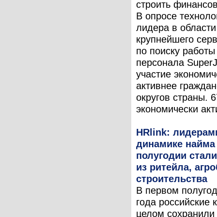
строить финансо
В опросе техноло
лидера в области
крупнейшего серв
по поиску работы
персонала Super
участие экономич
активнее граждан
округов страны. 
экономически акти
HRlink: лидерам
динамике найма
полугодии стал
из ритейла, агр
строительства
В первом полугод
года российские 
целом сохранили