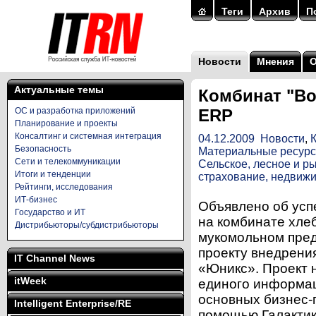
Теги
Архив
П
Новости
Мнения
Актуальные темы
Комбинат "В
ОС и разработка приложений
ERP
Планирование и проекты
Консалтинг и системная интеграция
04.12.2009
Новости
,
Безопасность
Материальные ресур
Сети и телекоммуникации
Сельское, лесное и р
Итоги и тенденции
страхование, недвиж
Рейтинги, исследования
ИТ-бизнес
Объявлено об ус
Государство и ИТ
на комбинате хле
Дистрибьюторы/субдистрибьюторы
мукомольном пред
проекту внедрени
IT Channel News
«Юникс». Проект 
itWeek
единого информац
основных бизнес-
Intelligent Enterprise/RE
помощью Галакти