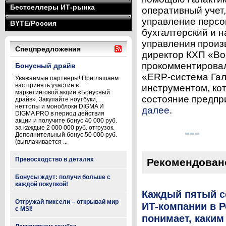
Бестселлеры ИТ-рынка
оперативный учет,
управление персо
BYTE/Россия
бухгалтерский и н
управления произ
Спецпредложения
директор КХП «Во
прокомментировал
Бонусный драйв
«ERP-система Гал
Уважаемые партнеры! Приглашаем
вас принять участие в
инструментом, ко
маркетинговой акции «Бонусный
состояние предпри
драйв». Закупайте ноутбуки,
неттопы и моноблоки DIGMA И
далее
.
DIGMA PRO в период действия
акции и получите бонус 40 000 руб.
за каждые 2 000 000 руб. отгрузок.
Дополнительный бонус 50 000 руб.
(выплачивается ...
Превосходство в деталях
Рекомендован
Бонусы ждут: получи больше с
каждой покупкой!
Каждый пятый с
Отгружай пиксели – открывай мир
ИТ-компании в Р
с MSI!
понимает, каким