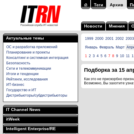
Теги
Архив
П
Новости
Мнения
Актуальные темы
1999
2000
2001
2002
2003
ОС и разработка приложений
Январь
Февраль
Март
Апр
Планирование и проекты
1
2
3
4
5
6
7
8
9
10
11
1
Консалтинг и системная интеграция
Безопасность
Сети и телекоммуникации
Подборка за 15 апр
Итоги и тенденции
Как это не прискорбно призна
Рейтинги, исследования
Возможно, Вы захотите узна
ИТ-бизнес
Государство и ИТ
Дистрибьюторы/субдистрибьюторы
IT Channel News
itWeek
Intelligent Enterprise/RE