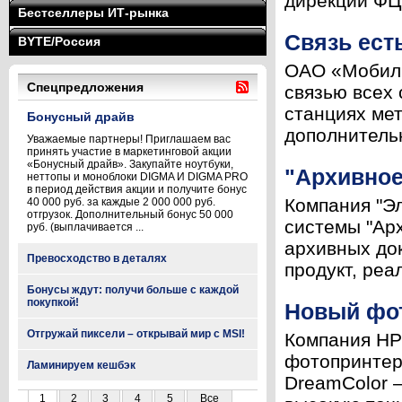
дирекции ФЦ
Бестселлеры ИТ-рынка
Связь ест
BYTE/Россия
ОАО «Мобиль
Спецпредложения
связью всех
станциях мет
Бонусный драйв
дополнительн
Уважаемые партнеры! Приглашаем вас
принять участие в маркетинговой акции
«Бонусный драйв». Закупайте ноутбуки,
"Архивное
неттопы и моноблоки DIGMA И DIGMA PRO
в период действия акции и получите бонус
Компания "Эл
40 000 руб. за каждые 2 000 000 руб.
отгрузок. Дополнительный бонус 50 000
системы "Ар
руб. (выплачивается ...
архивных до
Превосходство в деталях
продукт, реа
Бонусы ждут: получи больше с каждой
покупкой!
Новый фо
Отгружай пиксели – открывай мир с MSI!
Компания HP 
фотопринтера
Ламинируем кешбэк
DreamColor 
1
2
3
4
5
Все