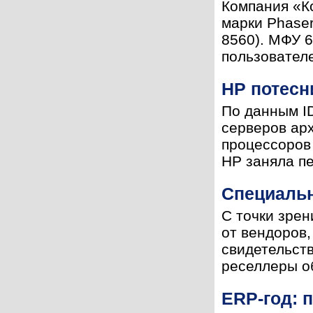
Компания «К
марки Phaser
8560). МФУ 
пользователе
HP потесн
По данным ID
серверов арх
процессоров 
HP заняла пе
Специаль
С точки зре
от вендоров,
свидетельст
реселлеры об
ERP-год: 