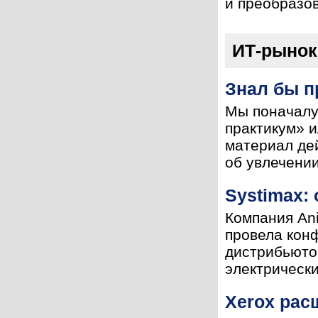
и преобразов
ИТ-рынок
Знал бы п
Мы поначалу 
практикум» и
материал дей
об увлечении
Systimax:
Компания Ani
провела кон
дистрибьюто
электрически
Xerox рас