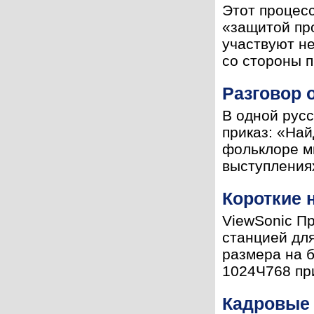
Этот процесс
«защитой про
участвуют не
со стороны п
Разговор о
В одной русс
приказ: «Най
фольклоре мн
выступлениях
Короткие 
ViewSonic П
станцией для
размера на 
1024Ч768 при
Кадровые 