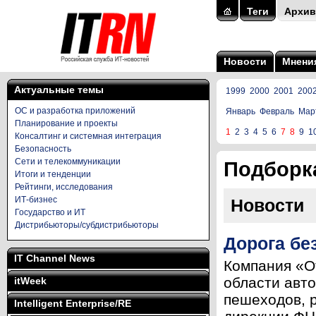
Теги
Архив
Новости
Мнени
Актуальные темы
1999
2000
2001
200
ОС и разработка приложений
Январь
Февраль
Мар
Планирование и проекты
1
2
3
4
5
6
7
8
9
1
Консалтинг и системная интеграция
Безопасность
Сети и телекоммуникации
Подборка
Итоги и тенденции
Рейтинги, исследования
ИТ-бизнес
Новости
Государство и ИТ
Дистрибьюторы/субдистрибьюторы
Дорога бе
IT Channel News
Компания «О
области авт
itWeek
пешеходов, 
Intelligent Enterprise/RE