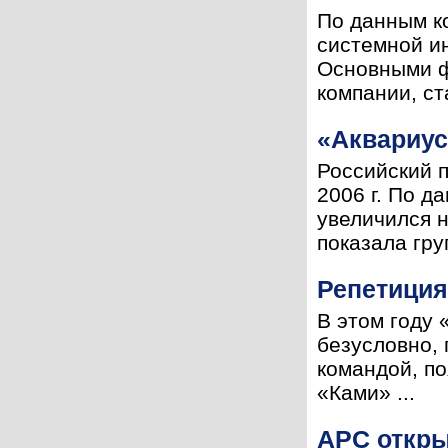
По данным к
системной ин
Основными ф
компании, ст
«Аквариус
Российский п
2006 г. По д
увеличился н
показала гру
Репетици
В этом году
безусловно, 
командой, по
«Ками» ...
APC откры