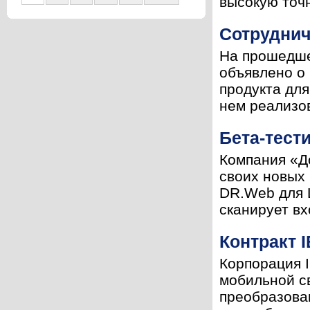
высокую точн
Сотруднич
На прошедше
объявлено о 
продукта дл
нем реализо
Бета-тест
Компания «До
своих новых 
DR.Web для L
сканирует вх
Контракт 
Корпорация I
мобильной св
преобразова