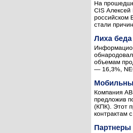
На прошедше
CIS Алексей
российском 
стали причи
Лиха беда
Информацион
обнародовала
объемам про
— 16,3%, NE
Мобильны
Компания ABB
предложив п
(КПК). Этот 
контрактам с
Партнеры 