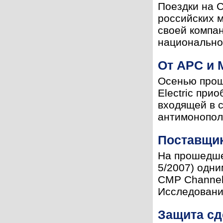
Поездки на 
российских 
своей компан
национальной
От APC и
Осенью прош
Electric пр
входящей в 
антимонополь
Поставщик
На прошедше
5/2007) одни
CMP Channel 
Исследование
Защита сд