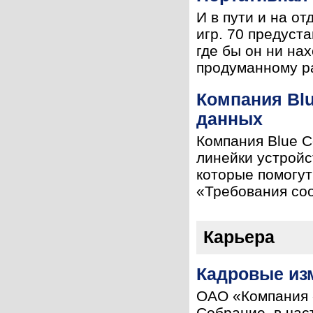
И в пути и на о
игр. 70 предуст
где бы он ни на
продуманному ра
Компания Blu
данных
Компания Blue C
линейки устройс
которые помогут
«Требования соо
Карьера
Кадровые изм
ОАО «Компания 
Собрание, в час