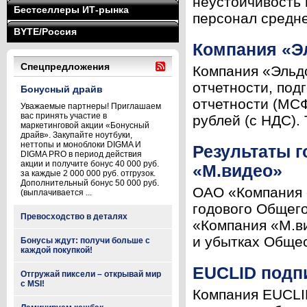
неустойчивость 
Бестселлеры ИТ-рынка
персонал средне
BYTE/Россия
Компания «Э
Спецпредложения
Компания «Эльд
отчетности, по
Бонусный драйв
отчетности (МСФ
Уважаемые партнеры! Приглашаем
вас принять участие в
рублей (с НДС). 
маркетинговой акции «Бонусный
драйв». Закупайте ноутбуки,
неттопы и моноблоки DIGMA И
Результаты г
DIGMA PRO в период действия
акции и получите бонус 40 000 руб.
«М.видео»
за каждые 2 000 000 руб. отгрузок.
Дополнительный бонус 50 000 руб.
ОАО «Компания 
(выплачивается ...
годового Общег
Превосходство в деталях
«Компания «М.ви
и убытках Общес
Бонусы ждут: получи больше с
каждой покупкой!
EUCLID подп
Отгружай пиксели – открывай мир
с MSI!
Компания EUCLI