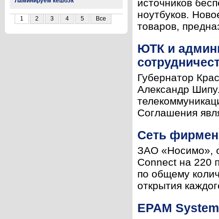
Ламинируем кешбэк
источников бесп
ноутбуков. Нов
1
2
3
4
5
Все
товаров, предна
ЮТК и админ
сотрудничес
Губернатор Кра
Александр Шипул
телекоммуникац
Соглашения явля
Сеть фирмен
ЗАО «Носимо», о
Connect на 220 
по общему колич
открытия каждого
EPAM Systems