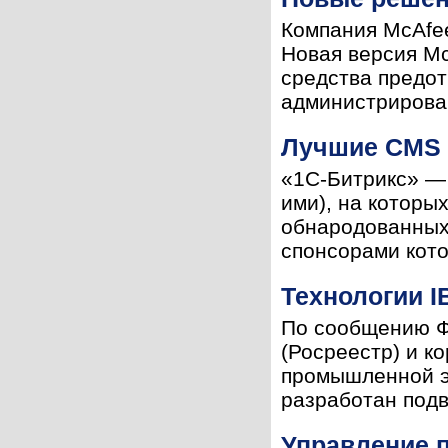
Компания McAfee
Новая версия Mc
средства предот
администрирован
Лучшие CMS 
«1С-Битрикс» — 
ими), на которы
обнародованных
спонсорами котор
Технологии I
По сообщению Ф
(Росреестр) и к
промышленной эк
разработан подв
Управление п