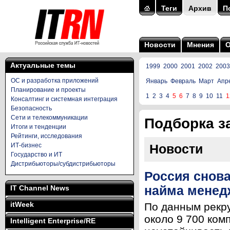
Теги
Архив
П
Новости
Мнения
Актуальные темы
1999
2000
2001
2002
2003
ОС и разработка приложений
Январь
Февраль
Март
Апр
Планирование и проекты
1
2
3
4
5
6
7
8
9
10
11
1
Консалтинг и системная интеграция
Безопасность
Сети и телекоммуникации
Подборка за
Итоги и тенденции
Рейтинги, исследования
ИТ-бизнес
Новости
Государство и ИТ
Дистрибьюторы/субдистрибьюторы
Россия снов
IT Channel News
найма менед
itWeek
По данным рекру
около 9 700 ком
Intelligent Enterprise/RE