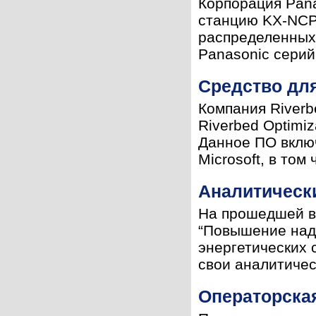
Корпорация Pan
станцию KX-NCP
распределенных
Panasonic серий
Средство дл
Компания Riverb
Riverbed Optimi
Данное ПО включ
Microsoft, в том
Аналитическ
На прошедшей в
“Повышение над
энергетических 
свои аналитическ
Операторская