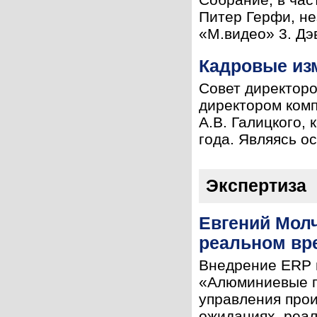
Питер Герфи, н
«М.видео» 3. Дэв
Кадровые из
Совет директор
директором комп
А.В. Галицкого,
года. Являясь о
Экспертиза
Евгений Мол
реальном вр
Внедрение ERP в
«Алюминиевые п
управления прои
ожиданиях, реал