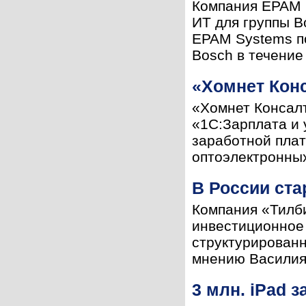
Компания EPAM S
ИТ для группы B
EPAM Systems по
Bosch в течение 
«Хомнет Конс
«Хомнет Консал
«1С:Зарплата и 
заработной пла
оптоэлектронных
В России ст
Компания «Тилб
инвестиционное 
структурированн
мнению Василия 
3 млн. iPad з