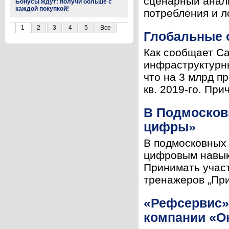
сценарный анали
Бонусы ждут: получи больше с
каждой покупкой!
потребления и л
1
2
3
4
5
Все
Глобальные 
Как сообщает Ca
инфраструктурны
что на 3 млрд п
кв. 2019-го. При
В Подмосков
цифры»
В подмосковных 
цифровым навыка
Принимать участ
тренажеров „При
«Рефсервис»
компании «О