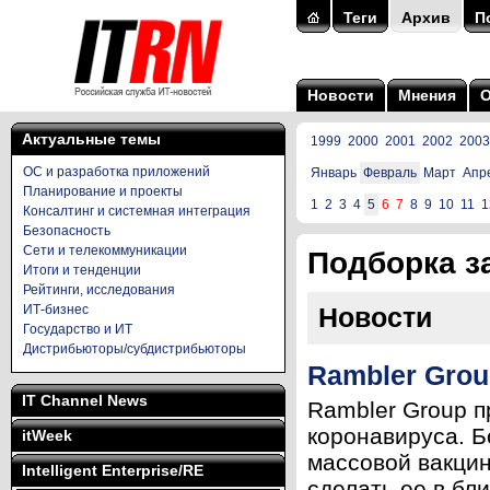
Теги
Архив
П
Новости
Мнения
Актуальные темы
1999
2000
2001
2002
2003
ОС и разработка приложений
Январь
Февраль
Март
Апр
Планирование и проекты
1
2
3
4
5
6
7
8
9
10
11
1
Консалтинг и системная интеграция
Безопасность
Сети и телекоммуникации
Подборка за
Итоги и тенденции
Рейтинги, исследования
ИТ-бизнес
Новости
Государство и ИТ
Дистрибьюторы/субдистрибьюторы
Rambler Gro
IT Channel News
Rambler Group п
коронавируса. Б
itWeek
массовой вакци
Intelligent Enterprise/RE
сделать ее в бл