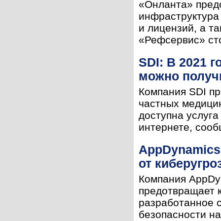
«Онланта» предо
инфраструктура 
и лицензий, а т
«Рефсервис» сто
SDI: В 2021 
можно получи
Компания SDI пр
частных медицин
доступна услуга
интернете, сообщ
AppDynamics
от киберугро
Компания AppDyn
предотвращает к
разработанное с
безопасности на