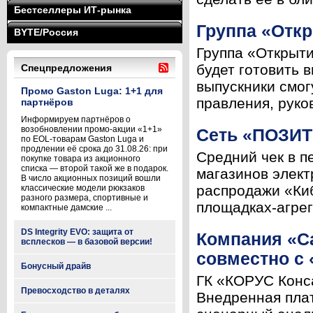
Бестселлеры ИТ-рынка
Группа «Отк
BYTE/Россия
Группа «Открыт
будет готовить
Спецпредложения
выпускники смог
Промо Gaston Luga: 1+1 для
правления, руков
партнёров
Информируем партнёров о
возобновлении промо-акции «1+1»
Сеть «ПОЗИТ
по EOL-товарам Gaston Luga и
продлении её срока до 31.08.26: при
Средний чек в п
покупке товара из акционного
списка — второй такой же в подарок.
магазинов элек
В число акционных позиций вошли
распродажи «Киб
классические модели рюкзаков
разного размера, спортивные и
площадках-агрег
компактные дамские ...
DS Integrity EVO: защита от
Компания «С
всплесков — в базовой версии!
совместно с
Бонусный драйв
ГК «КОРУС Конс
Превосходство в деталях
Внедренная пла