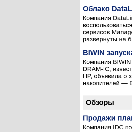
Облако DataL
Компания DataLi
воспользоватьс
сервисов Manage
развернуты на б
BIWIN запуск
Компания BIWIN 
DRAM-IC, извест
HP, объявила о 
накопителей — Bi
Обзоры
Продажи пла
Компания IDC по