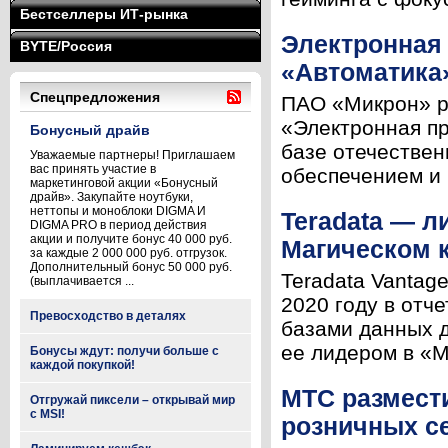
Бестселлеры ИТ-рынка
Электронная
BYTE/Россия
«Автоматика
Спецпредложения
ПАО «Микрон» ре
«Электронная п
Бонусный драйв
базе отечествен
Уважаемые партнеры! Приглашаем
вас принять участие в
обеспечением и 
маркетинговой акции «Бонусный
драйв». Закупайте ноутбуки,
неттопы и моноблоки DIGMA И
Teradata — 
DIGMA PRO в период действия
акции и получите бонус 40 000 руб.
Магическом к
за каждые 2 000 000 руб. отгрузок.
Дополнительный бонус 50 000 руб.
Teradata Vantag
(выплачивается ...
2020 году в отч
Превосходство в деталях
базами данных д
ее лидером в «М
Бонусы ждут: получи больше с
каждой покупкой!
МТС размести
Отгружай пиксели – открывай мир
с MSI!
розничных с