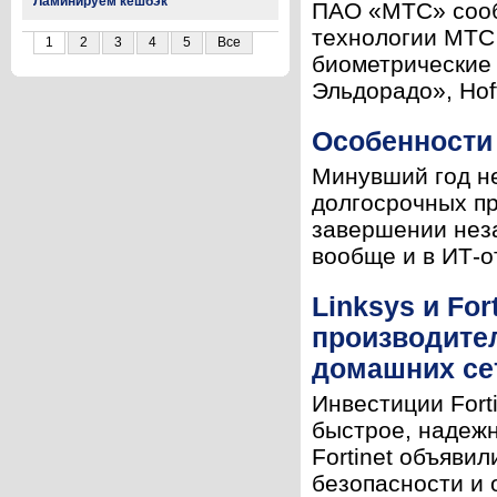
Ламинируем кешбэк
ПАО «МТС» сооб
технологии МТС
1
2
3
4
5
Все
биометрические 
Эльдорадо», Hoff
Особенности 
Минувший год н
долгосрочных пр
завершении неза
вообще и в ИТ-от
Linksys и Fo
производител
домашних се
Инвестиции Fort
быстрое, надежн
Fortinet объяви
безопасности и 