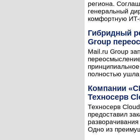
региона. Соглаш
генеральный дир
комфортную ИT-и
Гибридный ре
Group перео
Mail.ru Group з
переосмысление 
принципиальное 
полностью ушла 
Компании «С
Техносерв Cl
Техносерв Clou
предоставил зак
разворачивания 
Одно из преимущ