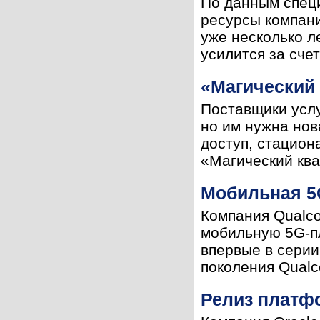
По данным специ
ресурсы компан
уже несколько л
усилится за счет
«Магический 
Поставщики услу
но им нужна но
доступ, стацион
«Магический ква
Мобильная 5
Компания Qualco
мобильную 5G-пл
впервые в сери
поколения Qualc
Релиз платф