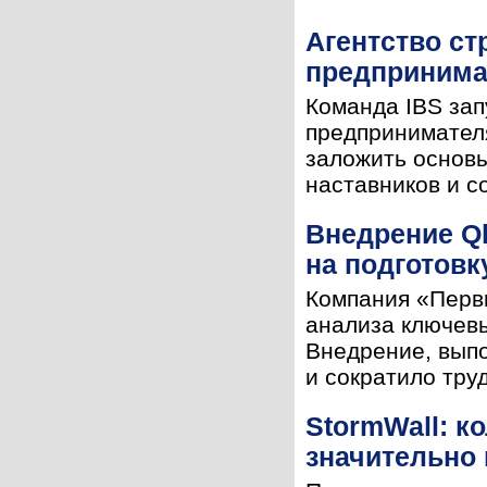
Агентство ст
предпринима
Команда IBS зап
предпринимател
заложить основы
наставников и с
Внедрение Ql
на подготовк
Компания «Первы
анализа ключевы
Внедрение, выпо
и сократило труд
StormWall: к
значительно 