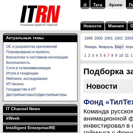
Теги
Архив
П
Новости
Мнения
Актуальные темы
1999
2000
2001
2002
2003
ОС и разработка приложений
Январь
Февраль
Март
Апр
Планирование и проекты
1
2
3
4
5
6
7
8
9
10
11
1
Консалтинг и системная интеграция
Безопасность
Сети и телекоммуникации
Подборка за
Итоги и тенденции
Рейтинги, исследования
ИТ-бизнес
Новости
Государство и ИТ
Дистрибьюторы/субдистрибьюторы
Фонд «ТилТех
IT Channel News
Команда русско
анимационной ф
itWeek
инвестировал в
Intelligent Enterprise/RE
гейминга с фоку