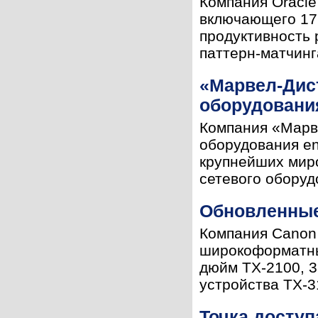
Компания Oracle
включающего 17
продуктивность 
паттерн-матчинга
«Марвел-Дис
оборудовани
Компания «Марв
оборудования en
крупнейших миро
сетевого оборудо
Обновленные
Компания Canon
широкоформатны
дюйм TX-2100, 3
устройства TX-3
Точка доступа