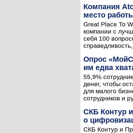
Компания At
место работ
Great Place To 
компании с луч
себя 100 вопрос
справедливость,
Опрос «МойС
им едва хват
55,9% сотрудник
денег, чтобы ос
для малого биз
сотрудников и р
СКБ Контур 
о цифровиза
СКБ Контур и П