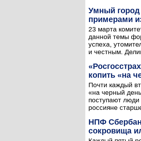
Умный город 
примерами и
23 марта комите
данной темы фор
успеха, утомите
и честным. Дели
«Росгосстрах
копить «на ч
Почти каждый вт
«на черный день
поступают люди 
россияне старшег
НПФ Сбербанк
сокровища ил
Каждый пятый ро