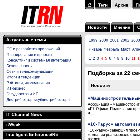
Теги
Архив
П
Новости
Мнения
Актуальные темы
1999
2000
2001
2002
2003
ОС и разработка приложений
Январь
Февраль
Март
Апр
Планирование и проекты
1
2
3
4
5
6
7
8
9
10
11
1
Консалтинг и системная интеграция
Безопасность
Сети и телекоммуникации
Подборка за 22 сен
Итоги и тенденции
Рейтинги, исследования
Новости
ИТ-бизнес
Государство и ИТ
«Машиностроительный 
Дистрибьюторы/субдистрибьюторы
Ассоциация «Машиностроите
«Р7-Офис». Подписание прош
и ...
IT Channel News
«1С-Рарус» автоматиз
itWeek
«1С-Рарус» завершил проект
Intelligent Enterprise/RE
компании реализовало ежеме
введен ...