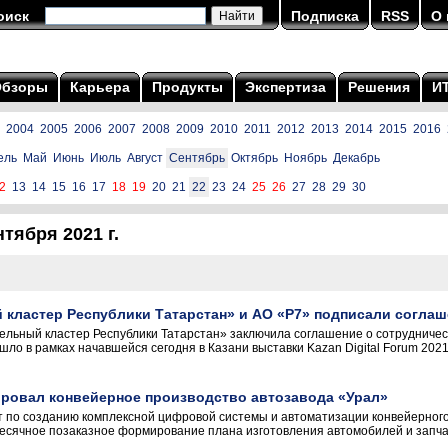
оиск
Подписка
RSS
О 
Обзоры
Карьера
Продукты
Экспертиза
Решения
И
2004
2005
2006
2007
2008
2009
2010
2011
2012
2013
2014
2015
2016
ель
Май
Июнь
Июль
Август
Сентябрь
Октябрь
Ноябрь
Декабрь
2
13
14
15
16
17
18
19
20
21
22
23
24
25
26
27
28
29
30
тября 2021 г.
кластер Республики Татарстан» и АО «Р7» подписали соглаш
льный кластер Республики Татарстан» заключила соглашение о сотрудничес
ло в рамках начавшейся сегодня в Казани выставки Kazan Digital Forum 20
ировал конвейерное производство автозавода «Урал»
 по созданию комплексной цифровой системы и автоматизации конвейерного
сячное позаказное формирование плана изготовления автомобилей и запчас