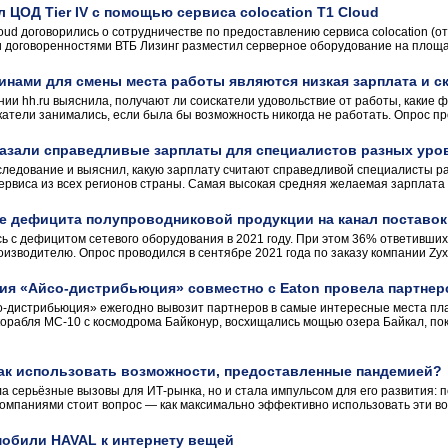
 ЦОД Tier IV с помощью сервиса colocation T1 Cloud
oud договорились о сотрудничестве по предоставлению сервиса colocation (от
и договоренностями ВТБ Лизинг разместил серверное оборудование на площад
инами для смены места работы являются низкая зарплата и с
ии hh.ru выяснила, получают ли соискатели удовольствие от работы, какие
катели занимались, если была бы возможность никогда не работать. Опрос про
казали справедливые зарплаты для специалистов разных уро
следование и выяснил, какую зарплату считают справедливой специалисты р
ервиса из всех регионов страны. Самая высокая средняя желаемая зарплата у
ие дефицита полупроводниковой продукции на канал поставок
 с дефицитом сетевого оборудования в 2021 году. При этом 36% ответивших, 
оизводителю. Опрос проводился в сентябре 2021 года по заказу компании Zyxe
ия «Айсо-дистрибьюция» совместно с Eaton провела партнерс
-дистрибьюция» ежегодно вывозит партнеров в самые интересные места пла
 корабля МС-10 с космодрома Байконур, восхищались мощью озера Байкал, по
как использовать возможности, предоставленные пандемией?
 серьёзные вызовы для ИТ-рынка, но и стала импульсом для его развития: по
компаниями стоит вопрос — как максимально эффективно использовать эти воз
обили HAVAL к интернету вещей