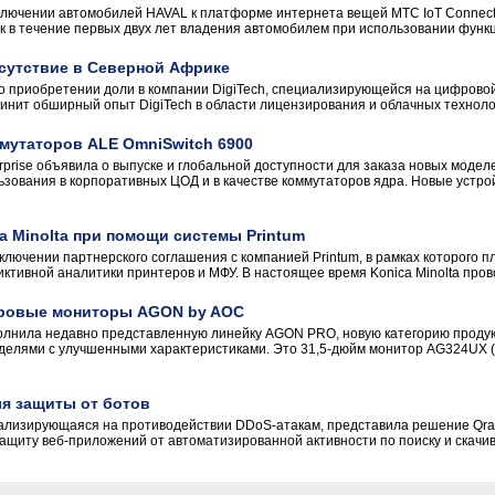
лючении автомобилей HAVAL к платформе интернета вещей МТС IoT Connecte
 в течение первых двух лет владения автомобилем при использовании функци
исутствие в Северной Африке
 о приобретении доли в компании DigiTech, специализирующейся на цифрово
нит обширный опыт DigiTech в области лицензирования и облачных технологи
мутаторов ALE OmniSwitch 6900
erprise объявила о выпуске и глобальной доступности для заказа новых моде
зования в корпоративных ЦОД и в качестве коммутаторов ядра. Новые устро
 Minolta при помощи системы Printum
аключении партнерского соглашения с компанией Printum, в рамках которого 
ктивной аналитики принтеров и МФУ. В настоящее время Konica Minolta прово
ровые мониторы AGON by AOC
лнила недавно представленную линейку AGON PRO, новую категорию продук
делями с улучшенными характеристиками. Это 31,5-дюйм монитор AG324UX (д
ля защиты от ботов
ализирующаяся на противодействии DDoS-атакам, представила решение Qrator
щиту веб-приложений от автоматизированной активности по поиску и скачиван