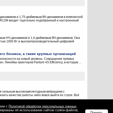
динамиком и 1,75-дюймовым ВЧ-динамиком в компактной
CHR12M входит тщательно подобранный и настроенный
вым НЧ-динамиком и 1,4-дюймовым ВЧ-динамиком. Она
остью 1000 Вт и высокопроизводительный цифровой
его бизнеса, а также крупных организаций
езопасности на новый уровень. Сокращение прямых
 Линейка принтеров Pantum 4S Efficiency, в которую ...
ся сильным высокоамплитудным вибрациям с
изить качество работы либо вовсе выйти из строя. Всё
твии с
Политикой обработки персональных данных
.
мированы об использовании сайтом cookie-файлов,
: +7 495 974-22-60. Факс: +7 495 974-22-63. Электропочта:
itrn@itrn.ru
.
Принять