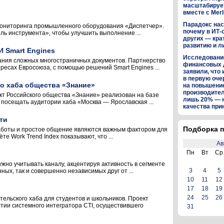
масштабируе
вместе с Merl
Парадокс нас
 мониторинга промышленного оборудования «Диспетчер».
почему в ИТ-
ь инструмента», чтобы улучшить выполнение ...
других — кра
развитию и л
 Smart Engines
Исследование
вания сложных многостраничных документов. Партнерство
финансовых 
ресах Евросоюза, с помощью решений Smart Engines ...
заявили, что 
в первую оч
о хаба общества «Знание»
на повышени
производител
кт Российского общества «Знание» реализован на базе
лишь 20% — 
посещать аудитории хаба «Москва — Ярославская ...
качества пр
ти
Подборка п
 работы и простое общение являются важным фактором для
е Work Trend Index показывают, что ...
Ав
Пн
Вт
Ср
жно учитывать каналу, акцентируя активность в сегменте
3
4
5
ных, так и совершенно независимых друг от ...
10
11
12
17
18
19
24
25
26
ельского хаба для студентов и школьников. Проект
тии системного интегратора CTI, осуществившего
31