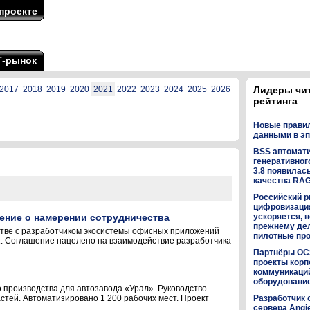
проекте
Т-рынок
2017
2018
2019
2020
2021
2022
2023
2024
2025
2026
Лидеры чи
рейтинга
Новые прави
данными в эп
BSS автомат
генеративного
3.8 появилас
качества RA
Российский р
цифровизаци
ение о намерении сотрудничества
ускоряется, н
прежнему дел
тве с разработчиком экосистемы офисных приложений
пилотные пр
21. Соглашение нацелено на взаимодействие разработчика
Партнёры OC
проекты кор
коммуникаци
оборудованием
 производства для автозавода «Урал». Руководство
тей. Автоматизировано 1 200 рабочих мест. Проект
Разработчик 
сервера Angi