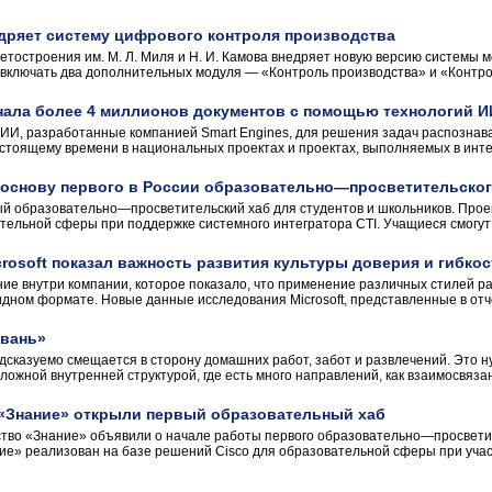
дряет систему цифрового контроля производства
тостроения им. М. Л. Миля и Н. И. Камова внедряет новую версию системы
включать два дополнительных модуля — «Контроль производства» и «Контрол
нала более 4 миллионов документов с помощью технологий ИИ
и ИИ, разработанные компанией Smart Engines, для решения задач распозна
настоящему времени в национальных проектах и проектах, выполняемых в инте
в основу первого в России образовательно—просветительског
ый образовательно—просветительский хаб для студентов и школьников. Прое
тельной сферы при поддержке системного интегратора CTI. Учащиеся смогут 
rosoft показал важность развития культуры доверия и гибкос
ание внутри компании, которое показало, что применение различных стилей
дном формате. Новые данные исследования Microsoft, представленные в отчёт
авань»
сказуемо смещается в сторону домашних работ, забот и развлечений. Это ну
ложной внутренней структурой, где есть много направлений, как взаимосвязан
о «Знание» открыли первый образовательный хаб
ство «Знание» объявили о начале работы первого образовательно—просветит
ие» реализован на базе решений Cisco для образовательной сферы при учас