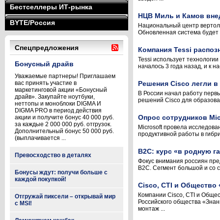
Бестселлеры ИТ-рынка
НЦВ Миль и Камов вне
BYTE/Россия
Национальный центр вертоле
Обновленная система будет 
Спецпредложения
Компания Tessi распоз
Tessi использует технологи
Бонусный драйв
началось 3 года назад, и к 
Уважаемые партнеры! Приглашаем
вас принять участие в
Решения Cisco легли 
маркетинговой акции «Бонусный
В России начал работу перв
драйв». Закупайте ноутбуки,
решений Cisco для образова
неттопы и моноблоки DIGMA И
DIGMA PRO в период действия
Опрос сотрудников Mic
акции и получите бонус 40 000 руб.
за каждые 2 000 000 руб. отгрузок.
Microsoft провела исследов
Дополнительный бонус 50 000 руб.
продуктивной работы в гибри
(выплачивается ...
B2C: курс «в родную г
Превосходство в деталях
Фокус внимания россиян пред
B2C. Сегмент большой и со с
Бонусы ждут: получи больше с
каждой покупкой!
Cisco, CTI и Обществ
Компании Cisco, CTI и Обще
Отгружай пиксели – открывай мир
Российского общества «Знан
с MSI!
монтаж ...