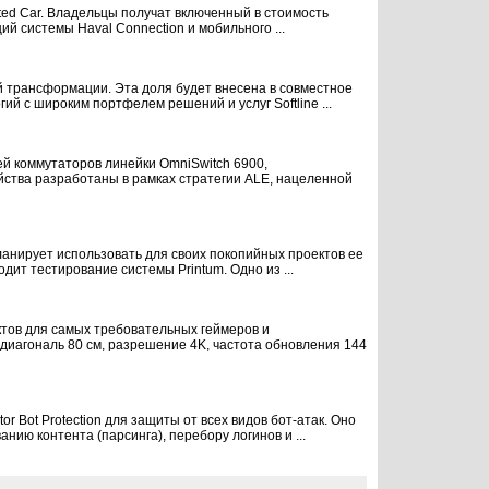
d Car. Владельцы получат включенный в стоимость
й системы Haval Connection и мобильного ...
й трансформации. Эта доля будет внесена в совместное
й с широким портфелем решений и услуг Softline ...
лей коммутаторов линейки OmniSwitch 6900,
йства разработаны в рамках стратегии ALE, нацеленной
планирует использовать для своих покопийных проектов ее
дит тестирование системы Printum. Одно из ...
тов для самых требовательных геймеров и
иагональ 80 см, разрешение 4K, частота обновления 144
 Bot Protection для защиты от всех видов бот-атак. Оно
ию контента (парсинга), перебору логинов и ...