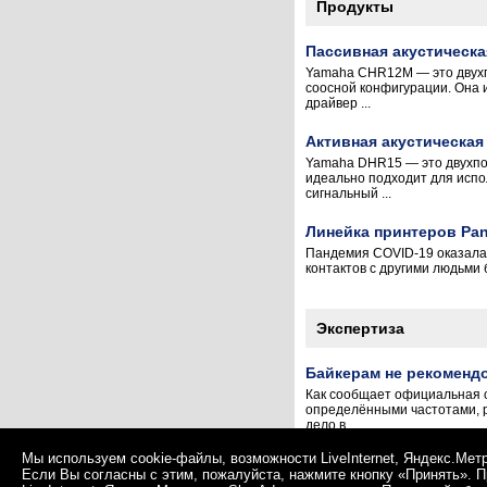
Продукты
Пассивная акустическ
Yamaha CHR12M — это двухп
соосной конфигурации. Она 
драйвер ...
Активная акустическая
Yamaha DHR15 — это двухпо
идеально подходит для испо
сигнальный ...
Линейка принтеров Pan
Пандемия COVID-19 оказала 
контактов с другими людьми 
Экспертиза
Байкерам не рекоменд
Как сообщает официальная 
определёнными частотами, ри
дело в ...
Мы используем cookie-файлы, возможности LiveInternet, Яндекс.Мет
Если Вы согласны с этим, пожалуйста, нажмите кнопку «Принять». 
© 1991–2026 ITRN (Российская служба ИТ-новостей).
Политика конфиденциальност