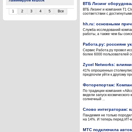
Ламинируем кешбэк
ВТБ Лизинг оборудовал
ВТБ Лизинг и компания T1 Cl
1
2
3
4
5
Все
соответствии с достигнутым
hh.ru: основными прич
Служба исследований компан
работы, а также чем бы соис
Работа.ру: россияне у
Сервис Работа.ру провел ис
более 6000 пользователей с
Zyxel Networks: влиян
41% опрошенных столкнулись
предпочли уйти к другому пр
Фоторепортаж: Компан
По традиции компания «Айсо
видели запуск космического
солнечный ...
Слово интеграторам: 
Пандемия не только породила
на 14%. И теперь перед ИТ-
МТС подключила автом