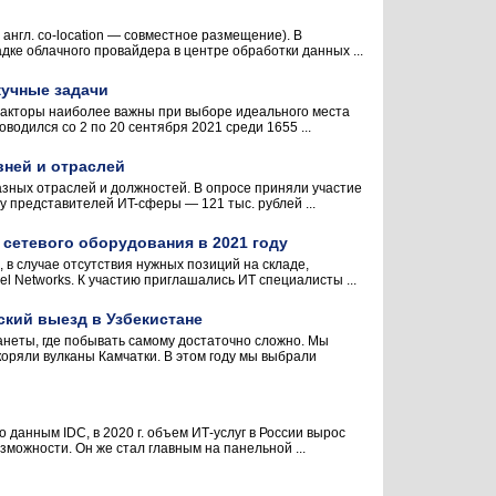
 англ. co-location — совместное размещение). В
ке облачного провайдера в центре обработки данных ...
кучные задачи
 факторы наиболее важны при выборе идеального места
водился со 2 по 20 сентября 2021 среди 1655 ...
вней и отраслей
азных отраслей и должностей. В опросе приняли участие
 представителей ИT-сферы — 121 тыс. рублей ...
 сетевого оборудования в 2021 году
в случае отсутствия нужных позиций на складе,
l Networks. К участию приглашались ИТ специалисты ...
кий выезд в Узбекистане
неты, где побывать самому достаточно сложно. Мы
коряли вулканы Камчатки. В этом году мы выбрали
 данным IDC, в 2020 г. объем ИТ-услуг в России вырос
можности. Он же стал главным на панельной ...