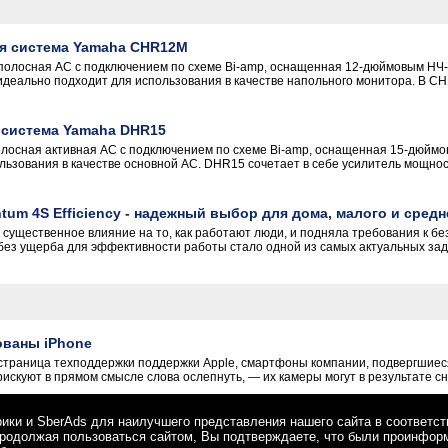
ая система Yamaha CHR12M
олосная АС с подключением по схеме Bi-amp, оснащенная 12-дюймовым НЧ-
идеально подходит для использования в качестве напольного монитора. В 
 система Yamaha DHR15
лосная активная АС с подключением по схеме Bi-amp, оснащенная 15-дюймо
льзования в качестве основной АС. DHR15 сочетает в себе усилитель мощн
tum 4S Efficiency - надежный выбор для дома, малого и средн
существенное влияние на то, как работают люди, и подняла требования к б
без ущерба для эффективности работы стало одной из самых актуальных задач.
ованы iPhone
страница техподдержки поддержки Apple, смартфоны компании, подвергшие
скуют в прямом смысле слова ослепнуть, — их камеры могут в результате сн
рики и SberAds для наилучшего представления нашего сайта в соответс
Продолжая пользоваться сайтом, Вы подтверждаете, что были проинфор
и персональных данных
. 109147 г. Москва, ул. Марксистская, 34, строение 10. Телефон