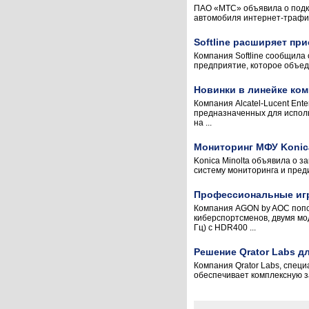
ПАО «МТС» объявила о подк
автомобиля интернет-трафик
Softline расширяет пр
Компания Softline сообщила
предприятие, которое объеди
Новинки в линейке ком
Компания Alcatel-Lucent Ent
предназначенных для исполь
на ...
Мониторинг МФУ Konica
Konica Minolta объявила о з
систему мониторинга и преди
Профессиональные иг
Компания AGON by AOC попо
киберспортсменов, двумя мо
Гц) с HDR400 ...
Решение Qrator Labs д
Компания Qrator Labs, специ
обеспечивает комплексную за