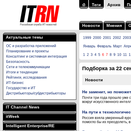
Теги
Архив
П
Новости
Мнения
Актуальные темы
1999
2000
2001
2002
2003
ОС и разработка приложений
Январь
Февраль
Март
Апр
Планирование и проекты
1
2
3
4
5
6
7
8
9
10
11
1
Консалтинг и системная интеграция
Безопасность
Сети и телекоммуникации
Подборка за 22 сен
Итоги и тенденции
Рейтинги, исследования
Новости
ИТ-бизнес
Государство и ИТ
Не заменит, но поможе
Дистрибьюторы/субдистрибьюторы
Почти три года прошло уже с
вокруг искусственного инте
IT Channel News
На пути к технологиче
itWeek
Россия взяла уверенный курс
помогло бы их преодолеть, в
Intelligent Enterprise/RE