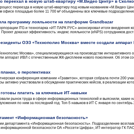
о переехал в новую штаб-квартиру «М.Видео Центр» в Сколк
оцесс переезда в новую штаб-квартиру под новым названием «М.Видео Цен
ом офисе площадью более 11 700 м² объединены все ключевые подразделения 
ила программу лояльности на платформе Grandbazar
корпорации ITG и технопарка «ИТ ПАРК РУС» анонсировал итоги внедрения 
 Проект доказал эффективность: индекс лояльности (eNPS) сотрудников дости
 резиденты ОЭЗ «Технополис Москва» вместе создали аппарат
ехнополис Москва», специализирующиеся на производстве интерактивного о
али аппарат ИВЛ с отечественным ЖК-дисплеем нового поколения. Об этом 
 планах, о перспективах
тнерская конференция компании «Гравитон», которая собрала почти 200 уча
ы активно участвовали в обсуждении практических кейсов, в реализации кото
 готовы платить за ключевые ИТ-навыки
овали рынок труда в сфере информационных технологий и выяснили, какие 
ложения по ним за последний год. Топ-5 навыков в ИТ С января по сентябрь 
ртамент «Информационная безопасность»
ии департамента «Информационная безопасность». Подразделение возглавил
 информационной безопасности ОА «Россети Цифра», ИТ-интегратор ГК ПАО 