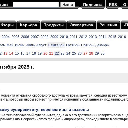
оиск
Подписка
RSS
О 
Обзоры
Карьера
Продукты
Экспертиза
Решения
И
2004
2005
2006
2007
2008
2009
2010
2011
2012
2013
2014
2015
2016
ель
Май
Июнь
Июль
Август
Сентябрь
Октябрь
Ноябрь
Декабрь
2
13
14
15
16
17
18
19
20
21
22
23
24
25
26
27
28
29
30
тября 2025 г.
т
 момента открытия свободного доступа ко всем, кажется, сегодня известному
ллекта, который якобы вот-вот примется исполнять обязанности подавляющего
скому суверенитету: перспективы и вызовы
 на технологический суверенитет, однако о его достижении говорить пока еще
 рамках XXIV Всероссийского форума «Инфоберег», проходившего в сентябре 2