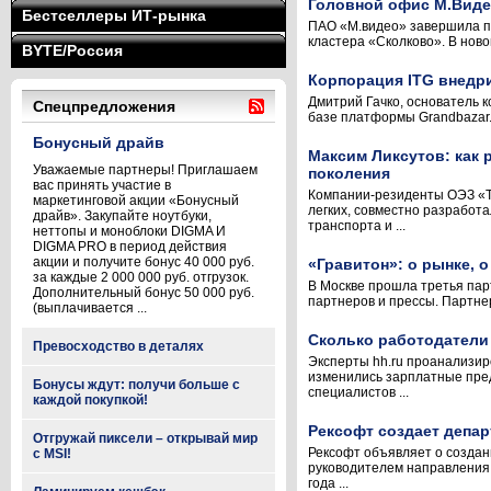
Головной офис М.Виде
Бестселлеры ИТ-рынка
ПАО «М.видео» завершила пр
кластера «Сколково». В нов
BYTE/Россия
Корпорация ITG внедр
Дмитрий Гачко, основатель 
Спецпредложения
базе платформы Grandbazar.
Бонусный драйв
Максим Ликсутов: как
Уважаемые партнеры! Приглашаем
поколения
вас принять участие в
Компании-резиденты ОЭЗ «Т
маркетинговой акции «Бонусный
легких, совместно разработ
драйв». Закупайте ноутбуки,
транспорта и ...
неттопы и моноблоки DIGMA И
DIGMA PRO в период действия
акции и получите бонус 40 000 руб.
«Гравитон»: о рынке, о
за каждые 2 000 000 руб. отгрузок.
В Москве прошла третья пар
Дополнительный бонус 50 000 руб.
партнеров и прессы. Партнер
(выплачивается ...
Сколько работодатели
Превосходство в деталях
Эксперты hh.ru проанализир
изменились зарплатные пред
Бонусы ждут: получи больше с
специалистов ...
каждой покупкой!
Рексофт создает депа
Отгружай пиксели – открывай мир
Рексофт объявляет о создан
с MSI!
руководителем направления
года ...