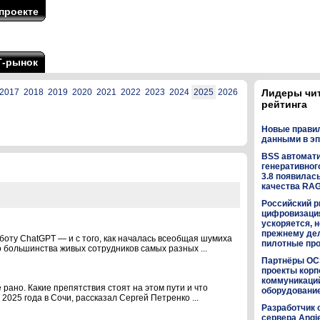
проекте
Т-рынок
2017
2018
2019
2020
2021
2022
2023
2024
2025
2026
Лидеры чи
рейтинга
Новые прави
данными в эп
BSS автомат
генеративного
3.8 появилас
качества RA
Российский р
цифровизаци
ускоряется, н
прежнему дел
 боту ChatGPT — и с того, как началась всеобщая шумиха
пилотные пр
 большинства живых сотрудников самых разных ...
Партнёры OC
проекты кор
коммуникаци
 рано. Какие препятствия стоят на этом пути и что
оборудованием
025 года в Сочи, рассказал Сергей Петренко ...
Разработчик 
сервера Angi