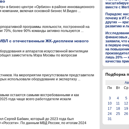
ово
масштабируе
тр» в бизнес-центре «Орбион» в районе инновационного
вместе с Merl
компании, включая основной бизнес М.Видео ...
Парадокс нас
почему в ИТ-
других — кра
развитию и л
корпоративной программы лояльности, построенной на
г 70%, более 90% команды активно пользуются ...
Исследование
финансовых 
 ИВЛ с отечественным ЖК-дисплеем нового
заявили, что 
в первую оч
на повышени
борудования и аппаратов искусственной вентиляции
производител
сообщил заместитель Мэра Москвы по вопросам
лишь 20% — 
качества пр
Подборка п
стников. На мероприятии присутствовали представители
рых использовали оборудование и экспертизу ...
Ав
Пн
Вт
Ср
навыки остаются самыми востребованными и как
3
4
5
2025 года чаще всего работодатели искали
10
11
12
17
18
19
24
25
26
 Сергей Бабкин, который до 2023 года был
31
«Россети». По данным МВД России, по итогам 2024