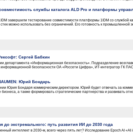
совместимость службы каталога ALD Pro и платформы упра
1IDM завершили тестирование совместимости платформы 1IDM со службой ка
 стек можно использовать без ограничений. Его готовность к промышленной
ексофт: Сергей Бабкин
ии департамента «Информационная безопасность». Подразделение возглавил
 информационной безопасности ОА «Россети Цифра», ИТ-интегратор ГК ПАО
 NAUMEN: Юрий Бондарь
ии Юрия Бондаря коммерческим директором. Юрий будет отвечать за комме
е бизнеса, а также формировать стратегические партнерства и развивать от
я до экстремального: путь развития ИИ до 2030 года
енный интеллект в 2030-м, всего через пять лет? Исследование Epoch AI «AI in