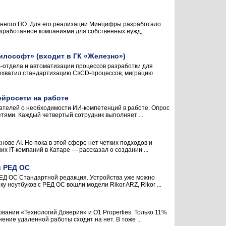
венного ПО. Для его реализации Минцифры разработало
азработанное компаниями для собственных нужд,
илософт» (входит в ГК «Железно»)
отдела и автоматизации процессов разработки для
хватил стандартизацию CI/CD-процессов, миграцию
ейросети на работе
одателей о необходимости ИИ-компетенций в работе. Опрос
тями. Каждый четвертый сотрудник выполняет ...
нове AI. Но пока в этой сфере нет четких подходов и
х IT-компаний в Катаре — рассказал о создании ...
й РЕД ОС
ЕД ОС Стандартной редакция. Устройства уже можно
у ноутбуков с РЕД ОС вошли модели Rikor ARZ, Rikor ...
вании «Технологий Доверия» и O1 Properties. Только 11%
ение удаленной работы сходит на нет. В тоже ...