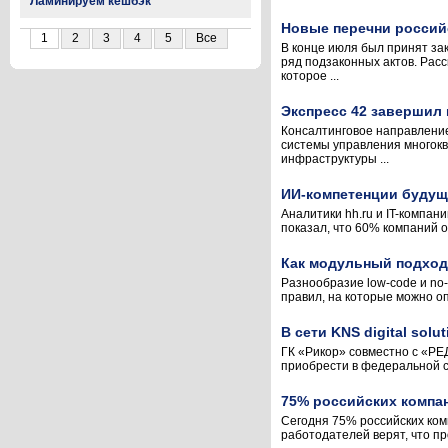
Ламинируем кешбэк
Новые перечни россий
1
2
3
4
5
Все
В конце июля был принят за
ряд подзаконных актов. Рас
которое ...
Экспресс 42 завершил
Консалтинговое направлени
системы управления многок
инфраструктуры ...
ИИ-компетенции будуще
Аналитики hh.ru и IT-компан
показал, что 60% компаний 
Как модульный подход 
Разнообразие low-code и no-
правил, на которые можно оп
В сети KNS digital sol
ГК «Рикор» совместно с «РЕ
приобрести в федеральной се
75% российских компан
Сегодня 75% российских комп
работодателей верят, что пр