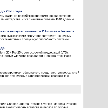
до 2028 года
ры (КИИ) на российское программное обеспечение
жбе министерства. «Все значимые объекты КИИ должны
ния отказоустойчивости ИТ-систем бизнеса
 помощью заказчики смогут предоставлять конечным
сть отклика и пропускную способность системы ...
ода
om JDK Pro 25 с долгосрочной поддержкой (LTS).
асность и удобство разработки. Новинка открывает
кроэлектроника», официально представил универсальный
рыла технические характеристики, сравнимые с ...
и Gaggia Cadorna Prestige Over Ice, Magenta Prestige
ым аналитических агентств за первое полугодие ...