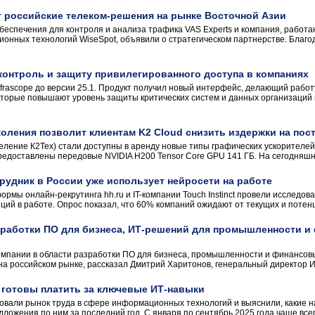
т российские телеком-решения на рынке Восточной Азии
беспечения для контроля и анализа трафика VAS Experts и компания, работ
нных технологий WiseSpot, объявили о стратегическом партнерстве. Благо
т контроль и защиту привилегированного доступа в компаниях
frascope до версии 25.1. Продукт получил новый интерфейс, делающий работ
торые повышают уровень защиты критических систем и данных организаций 
оления позволит клиентам K2 Cloud снизить издержки на по
ление К2Тех) стали доступны в аренду новые типы графических ускорителей (
предоставлены передовые NVIDIA H200 Tensor Core GPU 141 ГБ. На сегодняшни
удник в России уже использует нейросети на работе
рмы онлайн-рекрутинга hh.ru и IT-компании Touch Instinct провели исследов
ий в работе. Опрос показал, что 60% компаний ожидают от текущих и потенц
зработки ПО для бизнеса, ИТ-решений для промышленности и
мпании в области разработки ПО для бизнеса, промышленности и финансовы
а российском рынке, рассказал Дмитрий Харитонов, генеральный директор ИТ-х
 готовы платить за ключевые ИТ-навыки
овали рынок труда в сфере информационных технологий и выяснили, какие 
ложения по ним за последний год. С января по сентябрь 2025 года чаще все