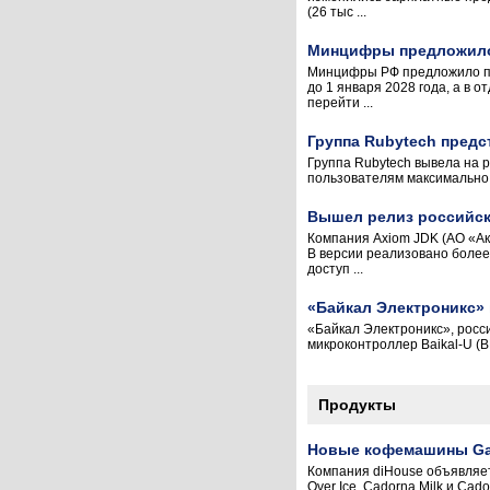
(26 тыс ...
Минцифры предложило 
Минцифры РФ предложило пр
до 1 января 2028 года, а в
перейти ...
Группа Rubytech предс
Группа Rubytech вывела на 
пользователям максимально 
Вышел релиз российско
Компания Axiom JDK (АО «Ак
В версии реализовано более
доступ ...
«Байкал Электроникс» 
«Байкал Электроникс», росс
микроконтроллер Baikal-U (
Продукты
Новые кофемашины Gag
Компания diHouse объявляет 
Over Ice, Cadorna Milk и Ca