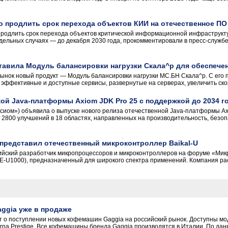
продлить срок перехода объектов КИИ на отечественное ПО 
одлить срок перехода объектов критической информационной инфраструкту
 отдельных случаях — до декабря 2030 года, прокомментировали в пресс-слу
тавила Модуль балансировки нагрузки Скала^р для обеспече
рынок новый продукт — Модуль балансировки нагрузки МС.БН Скала^р. С его
эффективные и доступные сервисы, развернутые на серверах, увеличить скоро
й Java-платформы Axiom JDK Pro 25 с поддержкой до 2034 г
сиом») объявила о выпуске нового релиза отечественной Java-платформы Axi
 2800 улучшений в 18 областях, направленных на производительность, безоп
представил отечественный микроконтроллер Baikal-U
ийский разработчик микропроцессоров и микроконтроллеров на форуме «Ми
BE-U1000), предназначенный для широкого спектра применений. Компания раск
gia уже в продаже
о поступлении новых кофемашин Gaggia на российский рынок. Доступны модел
dorna Prestige. Все кофемашины бренда Gaggia производятся в Италии. По данн