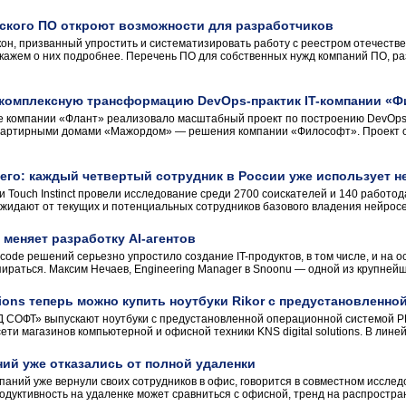
ского ПО откроют возможности для разработчиков
кон, призванный упростить и систематизировать работу с реестром отечест
скажем о них подробнее. Перечень ПО для собственных нужд компаний ПО, р
 комплексную трансформацию DevOps-практик IT-компании «Ф
е компании «Флант» реализовало масштабный проект по построению DevOps-
вартирными домами «Мажордом» — решения компании «Философт». Проект о
го: каждый четвертый сотрудник в России уже использует н
ии Touch Instinct провели исследование среди 2700 соискателей и 140 работ
ожидают от текущих и потенциальных сотрудников базового владения нейросе
меняет разработку AI-агентов
code решений серьезно упростило создание IT-продуктов, в том числе, и на ос
ираться. Максим Нечаев, Engineering Manager в Snoonu — одной из крупнейши
utions теперь можно купить ноутбуки Rikor с предустановленно
Д СОФТ» выпускают ноутбуки с предустановленной операционной системой Р
ти магазинов компьютерной и офисной техники KNS digital solutions. В линейк
ий уже отказались от полной удаленки
аний уже вернули своих сотрудников в офис, говорится в совместном исследо
одуктивность на удаленке может сравниться с офисной, тренд на распростран