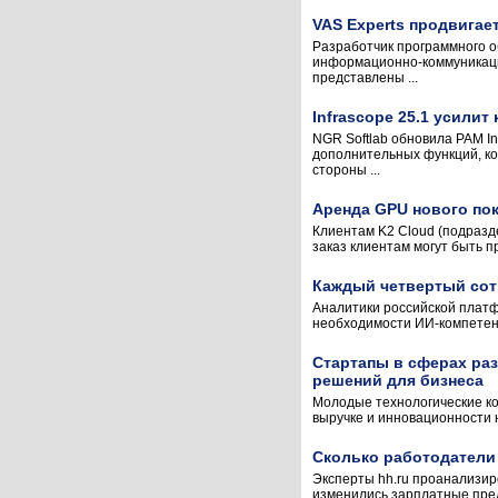
VAS Experts продвигае
Разработчик программного о
информационно-коммуникацио
представлены ...
Infrascope 25.1 усили
NGR Softlab обновила PAM In
дополнительных функций, ко
стороны ...
Аренда GPU нового пок
Клиентам K2 Cloud (подразде
заказ клиентам могут быть 
Каждый четвертый сотр
Аналитики российской платфо
необходимости ИИ-компетенц
Стартапы в сферах ра
решений для бизнеса
Молодые технологические ко
выручке и инновационности н
Сколько работодатели
Эксперты hh.ru проанализир
изменились зарплатные пред