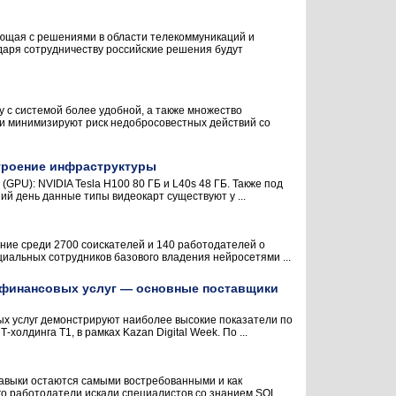
ающая с решениями в области телекоммуникаций и
даря сотрудничеству российские решения будут
у с системой более удобной, а также множество
и минимизируют риск недобросовестных действий со
строение инфраструктуры
GPU): NVIDIA Tesla H100 80 ГБ и L40s 48 ГБ. Также под
й день данные типы видеокарт существуют у ...
ание среди 2700 соискателей и 140 работодателей о
иальных сотрудников базового владения нейросетями ...
 финансовых услуг — основные поставщики
х услуг демонстрируют наиболее высокие показатели по
олдинга Т1, в рамках Kazan Digital Week. По ...
навыки остаются самыми востребованными и как
го работодатели искали специалистов со знанием SQL