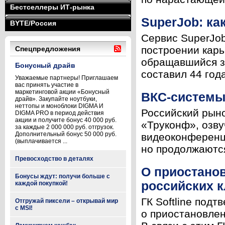
Бестселлеры ИТ-рынка
SuperJob: ка
BYTE/Россия
Сервис SuperJob
построении карь
Спецпредложения
обращавшийся за
Бонусный драйв
составил 44 год
Уважаемые партнеры! Приглашаем
вас принять участие в
маркетинговой акции «Бонусный
ВКС-системы
драйв». Закупайте ноутбуки,
неттопы и моноблоки DIGMA И
Российский рыно
DIGMA PRO в период действия
акции и получите бонус 40 000 руб.
«Труконф», озву
за каждые 2 000 000 руб. отгрузок.
Дополнительный бонус 50 000 руб.
видеоконференцс
(выплачивается ...
но продолжаются
Превосходство в деталях
О приостано
Бонусы ждут: получи больше с
российских 
каждой покупкой!
ГК Softline под
Отгружай пиксели – открывай мир
с MSI!
о приостановлен