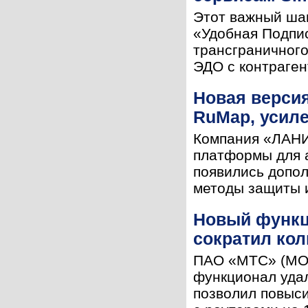
Этот важный ша
«Удобная Подпис
трансграничного
ЭДО с контраген
Новая версия
RuMap, усил
Компания «ЛАНИ
платформы для 
появились допо
методы защиты и
Новый функци
сократил кол
ПАО «МТС» (MOEX
функционал удал
позволил повыси