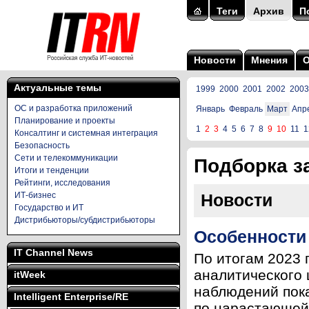
Теги
Архив
П
Новости
Мнения
Актуальные темы
1999
2000
2001
2002
2003
ОС и разработка приложений
Январь
Февраль
Март
Апр
Планирование и проекты
1
2
3
4
5
6
7
8
9
10
11
1
Консалтинг и системная интеграция
Безопасность
Сети и телекоммуникации
Подборка за
Итоги и тенденции
Рейтинги, исследования
ИТ-бизнес
Новости
Государство и ИТ
Дистрибьюторы/субдистрибьюторы
Особенности
IT Channel News
По итогам 2023 
аналитического ц
itWeek
наблюдений пока
Intelligent Enterprise/RE
по нарастающей с