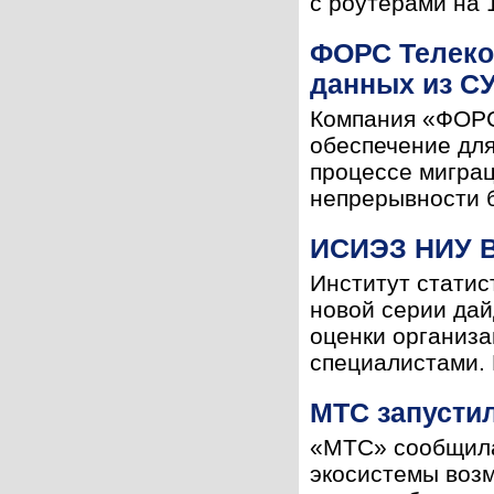
с роутерами на 1
ФОРС Телеко
данных из СУ
Компания «ФОРС
обеспечение для
процессе мигра
непрерывности б
ИСИЭЗ НИУ В
Институт статис
новой серии да
оценки организа
специалистами. 
МТС запустил
«МТС» сообщила
экосистемы возм