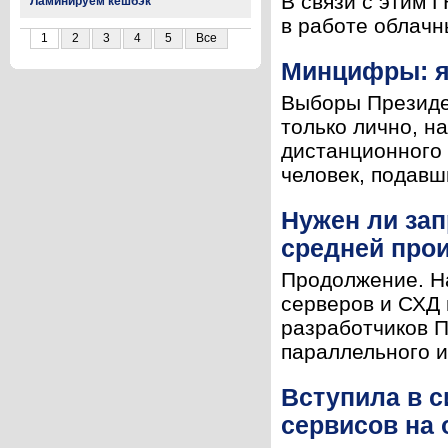
В связи с этим 
Ламинируем кешбэк
в работе облачны
1
2
3
4
5
Все
Минцифры: я
Выборы Президен
только лично, н
дистанционного 
человек, подавши
Нужен ли зап
средней прои
Продолжение. Н
серверов и СХД 
разработчиков П
параллельного и
Вступила в с
сервисов на 