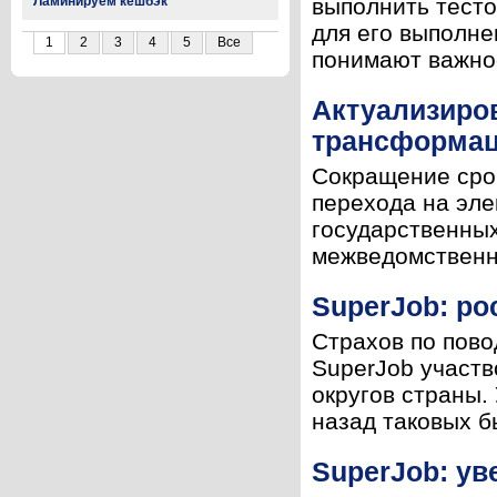
Ламинируем кешбэк
выполнить тесто
для его выполне
1
2
3
4
5
Все
понимают важнос
Актуализиро
трансформац
Сокращение сро
перехода на эле
государственны
межведомственно
SuperJob: ро
Страхов по пово
SuperJob участв
округов страны.
назад таковых б
SuperJob: ув