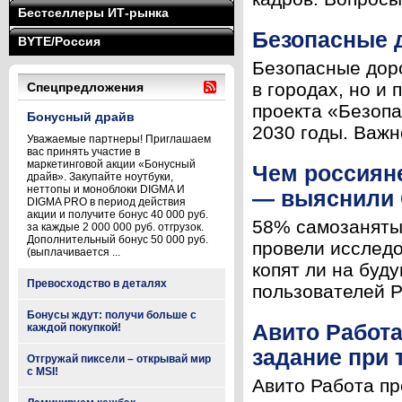
Бестселлеры ИТ-рынка
Безопасные 
BYTE/Россия
Безопасные доро
в городах, но и
Спецпредложения
проекта «Безопа
Бонусный драйв
2030 годы. Важн
Уважаемые партнеры! Приглашаем
вас принять участие в
маркетинговой акции «Бонусный
Чем россияне
драйв». Закупайте ноутбуки,
неттопы и моноблоки DIGMA И
— выяснили 
DIGMA PRO в период действия
акции и получите бонус 40 000 руб.
58% самозанятых
за каждые 2 000 000 руб. отгрузок.
Дополнительный бонус 50 000 руб.
провели исслед
(выплачивается ...
копят ли на буд
Превосходство в деталях
пользователей Ра
Бонусы ждут: получи больше с
Авито Работа
каждой покупкой!
задание при 
Отгружай пиксели – открывай мир
с MSI!
Авито Работа пр