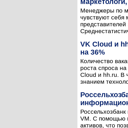
маркетологи,
Менеджеры по ма
чувствуют себя 
представителей 
Среднестатистич
VK Cloud и h
на 36%
Количество вака
роста спроса на
Cloud и hh.ru. 
знанием техноло
Россельхозба
информацион
Россельхозбанк 
VM. С помощью п
активов, что по