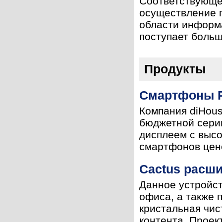
Соответствующее
осуществление г
области информа
поступает больш
Продукты
Смартфоны R
Компания diHous
бюджетной сери
дисплеем с высо
смартфонов цено
Cactus расш
Данное устройст
офиса, а также 
кристальная чис
контента. Проект