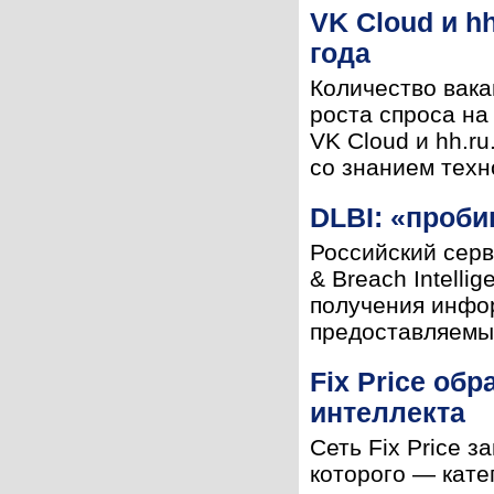
VK Cloud и h
года
Количество вака
роста спроса на
VK Cloud и hh.r
со знанием техн
DLBI: «проб
Российский серв
& Breach Intell
получения инфор
предоставляемых
Fix Price об
интеллекта
Сеть Fix Price 
которого — кате