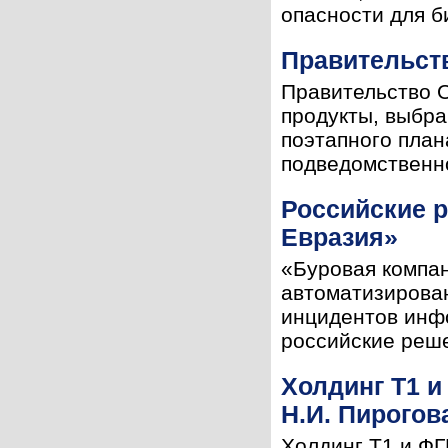
опасности для би
Правительст
Правительство 
продукты, выбра
поэтапного пла
подведомственн
Российские р
Евразия»
«Буровая компа
автоматизирован
инцидентов инф
российские реше
Холдинг Т1 
Н.И. Пирогов
Холдинг Т1 и Ф