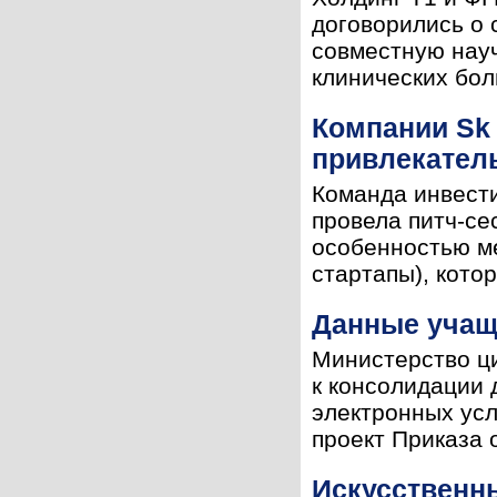
договорились о
совместную науч
клинических бол
Компании Sk
привлекател
Команда инвести
провела питч-се
особенностью ме
стартапы), кото
Данные учащ
Министерство ци
к консолидации 
электронных усл
проект Приказа 
Искусственн