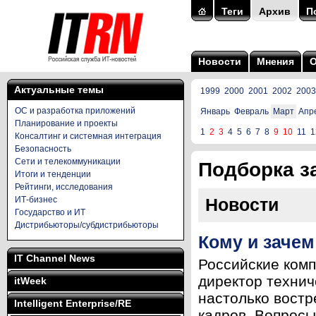
Теги
Архив
П
Новости
Мнения
Актуальные темы
1999
2000
2001
2002
2003
ОС и разработка приложений
Январь
Февраль
Март
Апр
Планирование и проекты
1
2
3
4
5
6
7
8
9
10
11
1
Консалтинг и системная интеграция
Безопасность
Сети и телекоммуникации
Подборка за
Итоги и тенденции
Рейтинги, исследования
ИТ-бизнес
Новости
Государство и ИТ
Дистрибьюторы/субдистрибьюторы
Кому и зачем
IT Channel News
Российские ком
директор технич
itWeek
настолько востр
Intelligent Enterprise/RE
кадров. Вопросы,